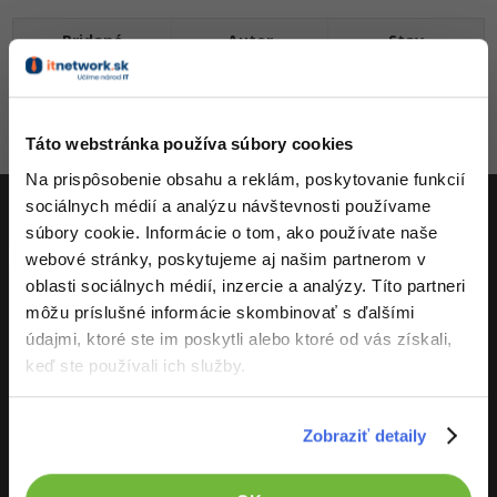
-80%
-15%
C++
Business
Pridané
Autor
Stav
Adobe XD
-80%
-30%
-25%
Swift
Copywriting
Adobe InDesign
Jan Benda
18.1.2024 8:02
Zamietnuté
-80%
-80%
Kotlin
MS Office
Táto webstránka používa súbory cookies
Adobe After Effects
Aktivity
-80%
Na prispôsobenie obsahu a reklám, poskytovanie funkcií
-80%
Céčko
Google Dokumenty
Blender
sociálnych médií a analýzu návštevnosti používame
súbory cookie. Informácie o tom, ako používate naše
VB.NET
Time management
Inkscape
ITnetwork.sk
webové stránky, poskytujeme aj našim partnerom v
oblasti sociálnych médií, inzercie a analýzy. Títo partneri
-80%
SQL
Fórum
Fotografovanie
Učíme národ IT
môžu príslušné informácie skombinovať s ďalšími
-80%
údajmi, ktoré ste im poskytli alebo ktoré od vás získali,
UML
O projekte
Linux a UNIX
Video
keď ste používali ich služby.
-41%
Algoritmy
Siete
Ostatné
Zobraziť detaily
-10%
Umelá inteligencia
Kybernetická bezpečnost
Fórum