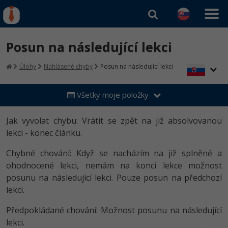
Kurzy Úrad Práce
Od
0 EUR
Posun na následující lekci
Prihlásiť sa
|
Registrovať
IT e-learning
Rekvalifikačné kurzy
Úlohy
Nahlásené chyby
Posun na následující lekci
hradené úradom práce
Príbehy absolventov
Kurzy programovania
Všetky moje položky
Blog
Ako začať?
Kurzy e-commerce
Médiá
-80%
Jak vyvolat chybu: Vrátit se zpět na již absolvovanou
Java
Testovanie softvéru
Kurzy dizajnu
lekci - konec článku.
Kariéra
-80%
-30%
-80%
C# .NET
Marketing
HTML/CSS
Chybné chování: Když se nacházím na již splněné a
ohodnocené lekci, nemám na konci lekce možnost
-80%
-80%
Python
WordPress
Photoshop
posunu na následující lekci. Pouze posun na předchozí
lekci.
-80%
-30%
-80%
JavaScript
SEO
Adobe Illustrator
Předpokládané chování: Možnost posunu na následující
-80%
-30%
PHP
UX
lekci.
Adobe Lightroom