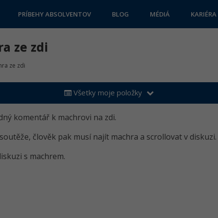
PRÍBEHY ABSOLVENTOV
BLOG
MÉDIÁ
KARIÉRA
a ze zdi
ra ze zdi
Všetky moje položky
edný komentář k machrovi na zdi.
utěže, člověk pak musí najít machra a scrollovat v diskuzi.
iskuzi s machrem.