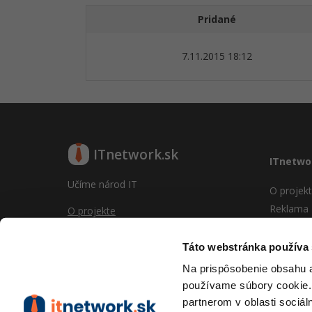
Pridané
7.11.2015 18:12
ITnetwork.sk
ITnetwo
Učíme národ IT
O projek
Reklama
O projekte
Vývoj sy
Kontakt
Táto webstránka používa
Prevádzk
Na prispôsobenie obsahu a
RSS
používame súbory cookie.
partnerom v oblasti sociál