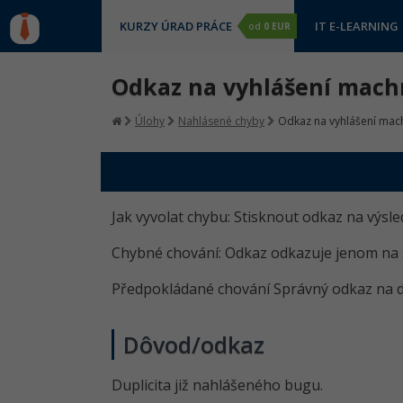
KURZY ÚRAD PRÁCE
IT E-LEARNING
od
0 EUR
Odkaz na vyhlášení machr
Úlohy
Nahlásené chyby
Odkaz na vyhlášení mach
Jak vyvolat chybu: Stisknout odkaz na výsl
Chybné chování: Odkaz odkazuje jenom na so
Předpokládané chování Správný odkaz na d
Dôvod/odkaz
Duplicita již nahlášeného bugu.