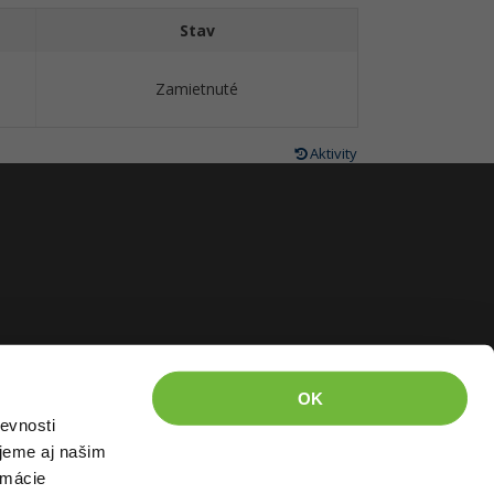
Stav
Zamietnuté
Aktivity
OK
evnosti
jeme aj našim
rmácie