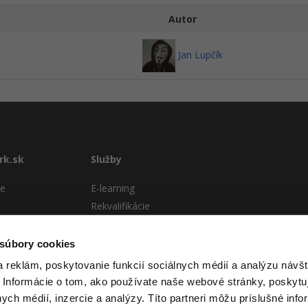
Autor
Jan Lupčík
rk.sk
Služby
te
E-learning
Rekvalifikácie
stému
Školenia
Pre firmy
 súbory cookies
ové podmienky
 reklám, poskytovanie funkcií sociálnych médií a analýzu návšt
 Informácie o tom, ako používate naše webové stránky, poskytu
nych médií, inzercie a analýzy. Títo partneri môžu príslušné info