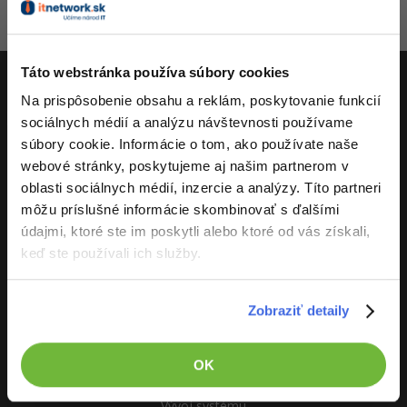
zablokován
-80%
-15%
C++
Business
Adobe XD
Aktivity
-80%
-30%
-25%
Swift
Táto webstránka používa súbory cookies
Copywriting
Adobe InDesign
Na prispôsobenie obsahu a reklám, poskytovanie funkcií
-80%
-80%
Kotlin
ITnetwork.sk
MS Office
Adobe After Effects
sociálnych médií a analýzu návštevnosti používame
súbory cookie. Informácie o tom, ako používate naše
-80%
-80%
Céčko
Učíme národ IT
Google Dokumenty
Blender
webové stránky, poskytujeme aj našim partnerom v
oblasti sociálnych médií, inzercie a analýzy. Títo partneri
O projekte
VB.NET
Time management
Inkscape
môžu príslušné informácie skombinovať s ďalšími
údajmi, ktoré ste im poskytli alebo ktoré od vás získali,
-80%
SQL
Fórum
Fotografovanie
keď ste používali ich služby.
-80%
UML
Linux a UNIX
Video
Zobraziť detaily
-41%
ITnetwork.sk
Algoritmy
Siete
Ostatné
O projekte
-10%
OK
Umelá inteligencia
Kybernetická bezpečnost
Fórum
Reklama
Vývoj systému