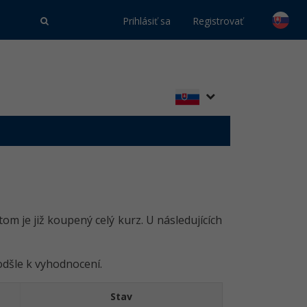
Prihlásiť sa
Registrovať
om je již koupený celý kurz. U následujících
dšle k vyhodnocení.
Stav