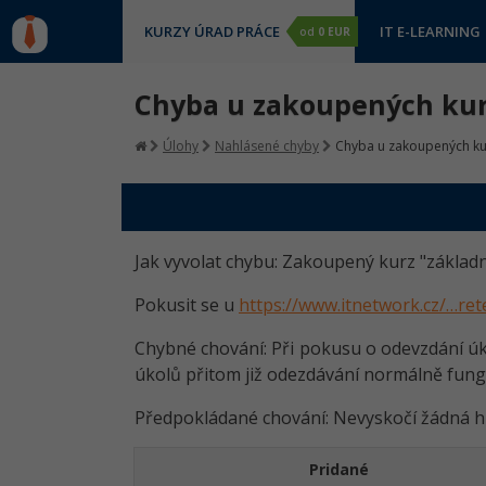
KURZY ÚRAD PRÁCE
IT E-LEARNING
od
0 EUR
Chyba u zakoupených ku
Úlohy
Nahlásené chyby
Chyba u zakoupených k
Jak vyvolat chybu: Zakoupený kurz "základn
Pokusit se u
https://www.itnetwork.cz/…ret
Chybné chování: Při pokusu o odevzdání úkol
úkolů přitom již odezdávání normálně fung
Předpokládané chování: Nevyskočí žádná h
Pridané