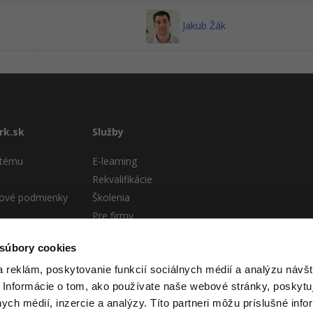
Jakub Žák
rk.sk
Služby
stému
E-learning
Rekvalifikácie
ové podmienky
Školenia
Pre firmy
te
 súbory cookies
 reklám, poskytovanie funkcií sociálnych médií a analýzu návšt
 Informácie o tom, ako používate naše webové stránky, poskytu
nych médií, inzercie a analýzy. Títo partneri môžu príslušné info
 itnetwork.sk. Všetok obsah webu (pokiaľ nie je uvedené inak) je za