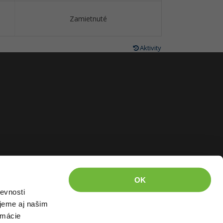
Zamietnuté
Aktivity
OK
evnosti
jeme aj našim
rmácie
kázané kopírovať.