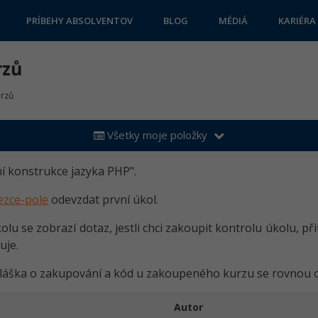
PRÍBEHY ABSOLVENTOV
BLOG
MÉDIÁ
KARIÉRA
rzů
urzů
Všetky moje položky
í konstrukce jazyka PHP".
ezce-pole
odevzdat první úkol.
u se zobrazí dotaz, jestli chci zakoupit kontrolu úkolu, přit
uje.
láška o zakupování a kód u zakoupeného kurzu se rovnou o
Autor