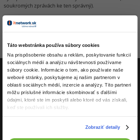
soukromých zprávách ke ten správný).
-80%
-15%
C++
Business
Adobe XD
Pridané
Autor
Stav
-80%
-30%
-25%
Swift
Copywriting
Adobe InDesign
-80%
Jan Štěch
11.8.2022 11:39
Čakajúci
-80%
Kotlin
MS Office
Adobe After Effects
Táto webstránka používa súbory cookies
-80%
-80%
Céčko
Google Dokumenty
Na prispôsobenie obsahu a reklám, poskytovanie funkcií
Aktivity
Blender
sociálnych médií a analýzu návštevnosti používame
VB.NET
Time management
súbory cookie. Informácie o tom, ako používate naše
Inkscape
webové stránky, poskytujeme aj našim partnerom v
ITnetwork.sk
-80%
SQL
Fórum
Fotografovanie
oblasti sociálnych médií, inzercie a analýzy. Títo partneri
môžu príslušné informácie skombinovať s ďalšími
Učíme národ IT
-80%
UML
Linux a UNIX
Video
údajmi, ktoré ste im poskytli alebo ktoré od vás získali,
O projekte
keď ste používali ich služby.
-41%
Algoritmy
Siete
Ostatné
-10%
Umelá inteligencia
Zobraziť detaily
Kybernetická bezpečnost
Fórum