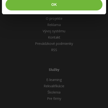
Pre deti
Elektronický podpis
OK
ITnetwork.sk
Viac
Windows
O projekte
Fórum
Reklama
Vývoj systému
Kontakt
Prevádzkové podmienky
RSS
Služby
E-learning
Rekvalifikácie
Školenia
Pre firmy