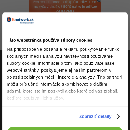
-80%
-80%
Python
WordPress
Photoshop
-80%
-30%
-80%
JavaScript
SEO
Adobe Illustrator
-80%
Aktivity
-30%
PHP
UX
Adobe Lightroom
Táto webstránka používa súbory cookies
-80%
-15%
C++
Business
Na prispôsobenie obsahu a reklám, poskytovanie funkcií
Adobe XD
sociálnych médií a analýzu návštevnosti používame
-80%
-30%
-25%
Swift
Copywriting
súbory cookie. Informácie o tom, ako používate naše
Adobe InDesign
webové stránky, poskytujeme aj našim partnerom v
ITnetwork.sk
-80%
-80%
Kotlin
MS Office
oblasti sociálnych médií, inzercie a analýzy. Títo partneri
Adobe After Effects
Učíme národ IT
môžu príslušné informácie skombinovať s ďalšími
-80%
-80%
Céčko
Google Dokumenty
údajmi, ktoré ste im poskytli alebo ktoré od vás získali,
Blender
O projekte
keď ste používali ich služby.
VB.NET
Time management
Inkscape
-80%
SQL
Zobraziť detaily
Fórum
Fotografovanie
-80%