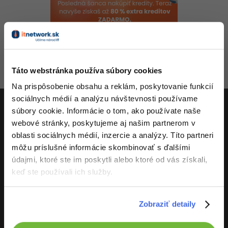
-80%
-80%
Python
WordPress
Photoshop
-80%
-30%
-80%
JavaScript
SEO
Adobe Illustrator
-80%
Aktivity
-30%
PHP
UX
Adobe Lightroom
Táto webstránka používa súbory cookies
-80%
-15%
C++
Business
Na prispôsobenie obsahu a reklám, poskytovanie funkcií
Adobe XD
sociálnych médií a analýzu návštevnosti používame
-80%
-30%
-25%
Swift
Copywriting
súbory cookie. Informácie o tom, ako používate naše
Adobe InDesign
webové stránky, poskytujeme aj našim partnerom v
ITnetwork.sk
-80%
-80%
Kotlin
MS Office
oblasti sociálnych médií, inzercie a analýzy. Títo partneri
Adobe After Effects
Učíme národ IT
môžu príslušné informácie skombinovať s ďalšími
-80%
-80%
Céčko
Google Dokumenty
údajmi, ktoré ste im poskytli alebo ktoré od vás získali,
Blender
O projekte
keď ste používali ich služby.
VB.NET
Time management
Inkscape
-80%
SQL
Zobraziť detaily
Fórum
Fotografovanie
-80%