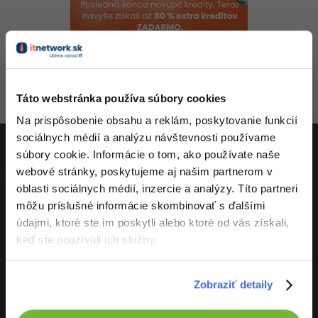
-80%
-80%
Python
WordPress
Photoshop
-80%
-30%
-80%
JavaScript
SEO
Adobe Illustrator
-80%
Aktivity
-30%
PHP
UX
Adobe Lightroom
Táto webstránka používa súbory cookies
-80%
-15%
C++
Business
Na prispôsobenie obsahu a reklám, poskytovanie funkcií
Adobe XD
sociálnych médií a analýzu návštevnosti používame
-80%
-30%
-25%
Swift
Copywriting
súbory cookie. Informácie o tom, ako používate naše
Adobe InDesign
webové stránky, poskytujeme aj našim partnerom v
ITnetwork.sk
-80%
-80%
Kotlin
MS Office
oblasti sociálnych médií, inzercie a analýzy. Títo partneri
Adobe After Effects
Učíme národ IT
môžu príslušné informácie skombinovať s ďalšími
-80%
-80%
Céčko
Google Dokumenty
údajmi, ktoré ste im poskytli alebo ktoré od vás získali,
Blender
O projekte
keď ste používali ich služby.
VB.NET
Time management
Inkscape
-80%
SQL
Zobraziť detaily
Fórum
Fotografovanie
-80%