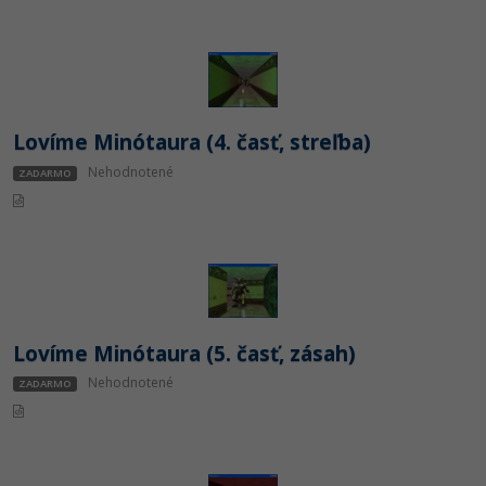
Siete
Ostatné
Kybernetická bezpečnost
Fórum
Elektronický podpis
Lovíme Minótaura (4. časť, streľba)
Windows
Nehodnotené
ZADARMO
Lovíme Minótaura (5. časť, zásah)
Nehodnotené
ZADARMO