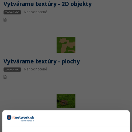
Vytvárame textúry - 2D objekty
Nehodnotené
ZADARMO
Vytvárame textúry - plochy
Nehodnotené
ZADARMO
Modelujeme chalúpku v Milkshape
Nehodnotené
ZADARMO