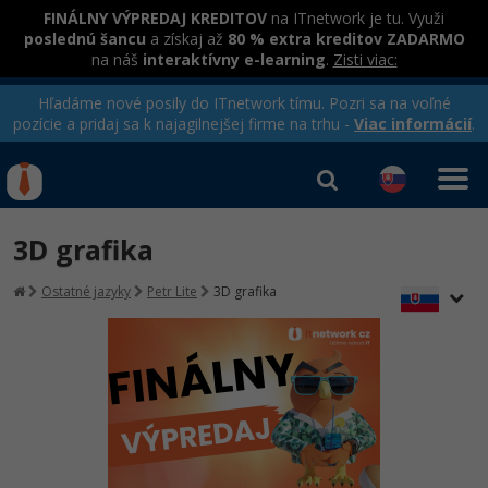
FINÁLNY VÝPREDAJ KREDITOV
na ITnetwork je tu. Využi
poslednú šancu
a získaj až
80 % extra kreditov ZADARMO
na náš
interaktívny e-learning
.
Zisti viac:
Hľadáme nové posily do ITnetwork tímu. Pozri sa na voľné
pozície a pridaj sa k najagilnejšej firme na trhu -
Viac informácií
.
Kurzy Úrad Práce
Od
0 EUR
3D grafika
Prihlásiť sa
|
Registrovať
IT e-learning
Rekvalifikačné kurzy
Ostatné jazyky
Petr Lite
3D grafika
hradené úradom práce
Kurzy programovania
Ako začať?
-80%
Java
-80%
C# .NET