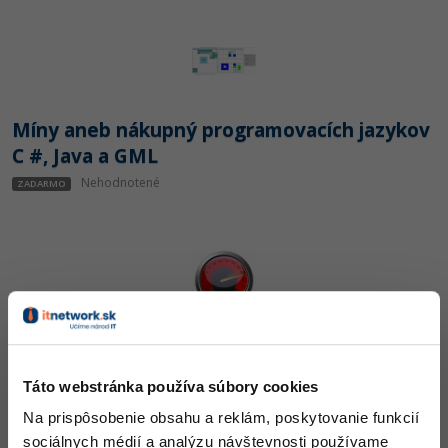
Míny aneb nákupný programovacích jazykov
C #, Java a GML
Nehodnotené
ZADARMO
Rýchlosť spustení aplikácie
Nehodnotené
ZADARMO
Táto webstránka používa súbory cookies
Na prispôsobenie obsahu a reklám, poskytovanie funkcií
sociálnych médií a analýzu návštevnosti používame