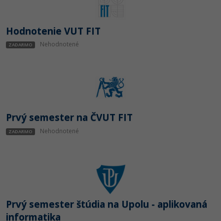
Siete
Ostatné
Kybernetická bezpečnost
Fórum
Hodnotenie VUT FIT
Nehodnotené
ZADARMO
Elektronický podpis
Windows
Prvý semester na ČVUT FIT
Nehodnotené
ZADARMO
Prvý semester štúdia na Upolu - aplikovaná
informatika