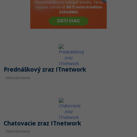
-80%
Python
-80%
JavaScript
-80%
PHP
-80%
C++
-80%
Swift
Prednáškový zraz ITnetwork
-80%
Nehodnotené
Kotlin
-80%
Céčko
VB.NET
Chatovacie zraz ITnetwork
SQL
Nehodnotené
-80%