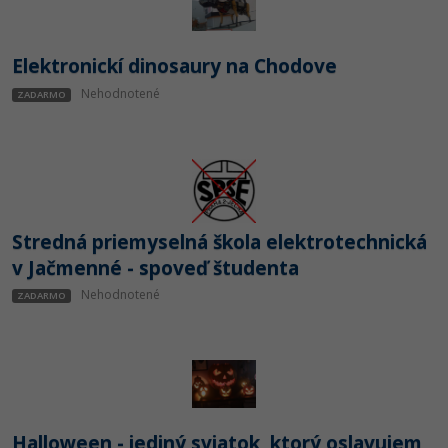
Elektronickí dinosaury na Chodove
Nehodnotené
ZADARMO
Stredná priemyselná škola elektrotechnická
v Jačmenné - spoveď študenta
Nehodnotené
ZADARMO
Halloween - jediný sviatok, ktorý oslavujem