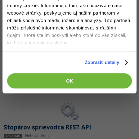
súbory cookie. Informácie o tom, ako používate naše
webové stránky, poskytujeme aj našim partnerom v
Automatický strážca dverí
oblasti sociálnych médií, inzercie a analýzy. Títo partneri
Nehodnotené
ZADARMO
môžu príslušné informácie skombinovať s ďalšími
údajmi, ktoré ste im poskytli alebo ktoré od vás získali,
keď ste používali ich služby.
Zobraziť detaily
Ilúzie priestoru
OK
Nehodnotené
ZADARMO
Stopárov sprievodca REST API
Nehodnotené
ZADARMO