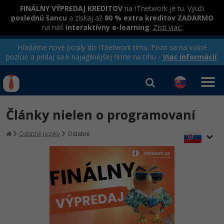
FINÁLNY VÝPREDAJ KREDITOV
na ITnetwork je tu. Využi
poslednú šancu
a získaj až
80 % extra kreditov ZADARMO
na náš
interaktívny e-learning
.
Zisti viac:
Hľadáme nové posily do ITnetwork tímu. Pozri sa na voľné
pozície a pridaj sa k najagilnejšej firme na trhu -
Viac informácií
.
Kurzy Úrad Práce
Od
0 EUR
Články nielen o programovaní
Prihlásiť sa
|
Registrovať
IT e-learning
Rekvalifikačné kurzy
Ostatné jazyky
Ostatné
hradené úradom práce
Kurzy programovania
Ako začať?
-80%
Java
-80%
C# .NET