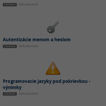
Nehodnotené
ZADARMO
Autentizácie menom a heslom
Nehodnotené
ZADARMO
Programovacie jazyky pod pokrievkou -
výnimky
Nehodnotené
ZADARMO