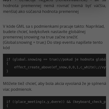
hodnota premennej nemá rovnať (nemá byť väčšia,
menšia) ako súčasná hodnota premennej
V kóde GML sa s podmienkami pracuje takto: Napríklad,
budete chcieť, kedykoľvek nastavíte globálnej
premennej snowing na true začne snežiť.
(Global.snowing = true;) Do step eventu napíšete tento
kód
if (global.snowing == true)//pokud je hodnota globáln
{

    effect_create_above(ef_snow,0,0,1,c_white);//vyvo
}
Môžete tiež chcieť, aby bola akcia vyvolaná že je splnená
viac podmienok.
if ((place_meeting(x,y,dvere)) && (keyboard_check_pr
{
