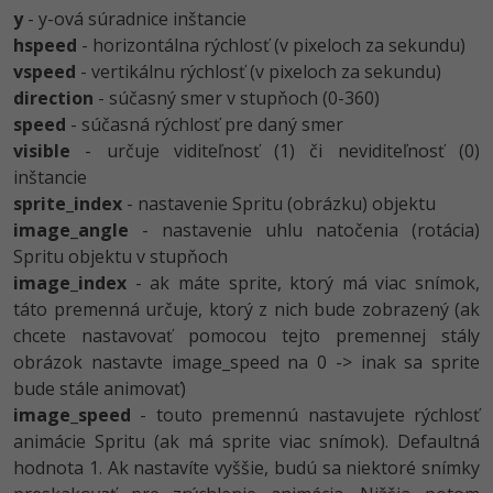
UML
y
- y-ová súradnice inštancie
-41%
hspeed
- horizontálna rýchlosť (v pixeloch za sekundu)
Algoritmy
vspeed
- vertikálnu rýchlosť (v pixeloch za sekundu)
-10%
direction
- súčasný smer v stupňoch (0-360)
Umelá inteligencia
speed
- súčasná rýchlosť pre daný smer
visible
- určuje viditeľnosť (1) či neviditeľnosť (0)
Pre deti
inštancie
sprite_index
- nastavenie Spritu (obrázku) objektu
Viac
image_angle
- nastavenie uhlu natočenia (rotácia)
Spritu objektu v stupňoch
Fórum
image_index
- ak máte sprite, ktorý má viac snímok,
táto premenná určuje, ktorý z nich bude zobrazený (ak
Kurzy e-commerce
chcete nastavovať pomocou tejto premennej stály
obrázok nastavte image_speed na 0 -> inak sa sprite
Testovanie softvéru
Kurzy dizajnu
bude stále animovať)
-30%
-80%
image_speed
- touto premennú nastavujete rýchlosť
Marketing
HTML/CSS
Príbehy absolventov
animácie Spritu (ak má sprite viac snímok). Defaultná
-80%
hodnota 1. Ak nastavíte vyššie, budú sa niektoré snímky
WordPress
Blog
Photoshop