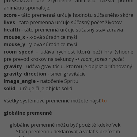
preskakovať pre zrýchlenie animácia. Nižšia potom
-30%
Médiá
-80%
animáciu spomaľuje.
SEO
Adobe Illustrator
score
- táto premenná určuje hodnotu súčasného skóre
Kariéra
-30%
lives
- táto premenná určuje súčasný počet životov
UX
Adobe Lightroom
health
- táto premenná určuje súčasný stav zdravia
-15%
mouse_x
- x-ová súradnice myši
Business
Adobe XD
mouse_y
- y-ová súradnice myši
-30%
-25%
Copywriting
room_speed
- udáva rýchlosť ktorú beží hra (vhodné
Adobe InDesign
pre prevod krokov na sekundy ->
room_speed * počet
-80%
MS Office
gravity
- udáva gravitáciu, ktorou je objekt priťahovaný
Adobe After Effects
gravity_direction
- smer gravitácie
-80%
Google Dokumenty
image_angle
- natočenie Spritu
Blender
solid
- určuje či je objekt solid
Time management
Inkscape
Všetky systémové premenné môžete nájsť
tu
-80%
Fórum
Fotografovanie
globálne premenné
Linux a UNIX
Video
globálne premenné môžu byť použité kdekoľvek.
Stačí premennú deklarovať a volať s prefixom