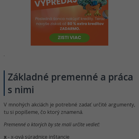
-80%
Python
-80%
JavaScript
-80%
PHP
-80%
C++
.
-80%
Swift
Základné premenné a práca
-80%
Kotlin
s nimi
-80%
Céčko
V mnohých akciách je potrebné zadať určité argumenty,
VB.NET
tu si popíšeme, čo ktorý znamená.
Premenné o ktorých by ste mali určite vedieť:
SQL
x
- x-ová súradnice inštancie
-80%