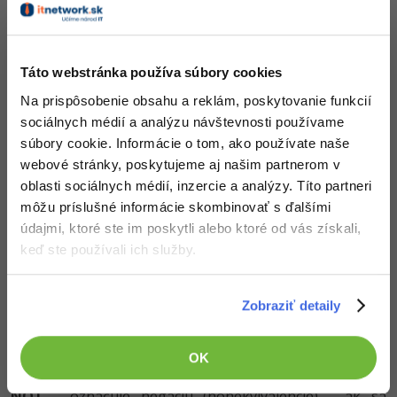
Táto webstránka používa súbory cookies
Na prispôsobenie obsahu a reklám, poskytovanie funkcií
sociálnych médií a analýzu návštevnosti používame
súbory cookie. Informácie o tom, ako používate naše
webové stránky, poskytujeme aj našim partnerom v
oblasti sociálnych médií, inzercie a analýzy. Títo partneri
môžu príslušné informácie skombinovať s ďalšími
údajmi, ktoré ste im poskytli alebo ktoré od vás získali,
Aplies to:
určuje u ktorého objekte sa bude premenná
keď ste používali ich služby.
testovať
variable:
názov premenné
Zobraziť detaily
value:
hodnota, ktorá sa bude kontrolovať či je (non)
ekvivalentná so súčasnou hodnotou premennej
operation:
ak budete chcieť porovnávať čísla môžete
OK
zvoliť či má byť číslo, väčšie alebo menšie
NOT
- označuje negáciu (nonekvivalencie) - ak sa