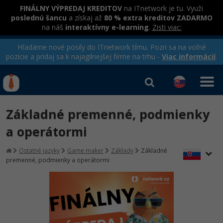
FINÁLNY VÝPREDAJ KREDITOV
na ITnetwork je tu. Využi
poslednú šancu
a získaj až
80 % extra kreditov ZADARMO
na náš
interaktívny e-learning
.
Zisti viac:
Hľadáme nové posily do ITnetwork tímu. Pozri sa na voľné
pozície a pridaj sa k najagilnejšej firme na trhu -
Viac informácií
.
Kurzy Úrad Práce
Od
0 EUR
Základné premenné, podmienky
Prihlásiť sa
|
Registrovať
IT e-learning
Rekvalifikačné kurzy
a operátormi
hradené úradom práce
Kurzy programovania
Ostatné jazyky
Game maker
Základy
Základné
premenné, podmienky a operátormi
Ako začať?
-80%
Java
-80%
C# .NET