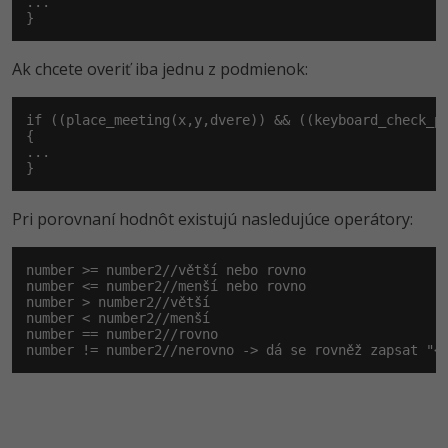
...

}
Ak chcete overiť iba jednu z podmienok:
if ((place_meeting(x,y,dvere)) && ((keyboard_check_p
{

...

}
Pri porovnaní hodnôt existujú nasledujúce operátory:
number >= number2//větší nebo rovno

number <= number2//menší nebo rovno

number > number2//větší

number < number2//menší

number == number2//rovno

number != number2//nerovno -> dá se rovněž zapsat "<