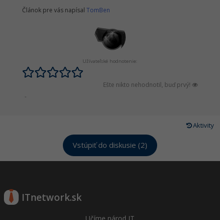
Článok pre vás napísal
TomBen
Užívateľské hodnotenie:
Ešte nikto nehodnotil, buď prvý!
-
Aktivity
Vstúpiť do diskusie (2)
ITnetwork.sk
Učíme národ IT