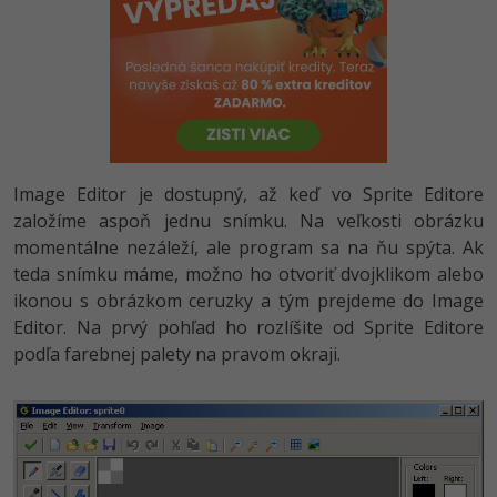
-80%
Python
-80%
JavaScript
-80%
PHP
-80%
C++
Image Editor je dostupný, až keď vo Sprite Editore
založíme aspoň jednu snímku. Na veľkosti obrázku
-80%
Swift
momentálne nezáleží, ale program sa na ňu spýta. Ak
teda snímku máme, možno ho otvoriť dvojklikom alebo
-80%
Kotlin
ikonou s obrázkom ceruzky a tým prejdeme do Image
Editor. Na prvý pohľad ho rozlíšite od Sprite Editore
-80%
Céčko
podľa farebnej palety na pravom okraji.
VB.NET
SQL
-80%