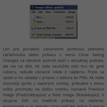
Siete
Ostatné
Kybernetická bezpečnost
Fórum
Elektronický podpis
Windows
Len pre poriadok: zatvorením pomocou zeleného
začiarknutia alebo príkazu v menu Close Saving
Changes sa obrázok potvrdí uloží v aktuálnej podobe,
ale nie na disk. Ak teda neuložíte celú hru do gmk
súboru, nebude obrázok nikde k nájdeniu. Preto sa
oplatí si ho ukladať z priamo z editora do PNG. Ak máte
otvorený sprite s viacerými snímky, pribudne v menu
voľba prechodu na ďalšiu snímku nazvaná Previous
Image (Predchádzajúce) a Next Image (Nasledujúci). V
skupine Edit sú tradičné príkazy na vloženie,
kopírovanie a za zmienku stojí snáď len príkaz Erase to