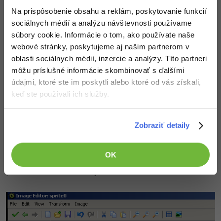
Na prispôsobenie obsahu a reklám, poskytovanie funkcií
sociálnych médií a analýzu návštevnosti používame
Veľkosť dielikov mriežky vodorovne (Horizontal) a zvisle
súbory cookie. Informácie o tom, ako používate naše
(Vertical) je snáď jasné a ide len o vyskúšanie. Zatržítko
webové stránky, poskytujeme aj našim partnerom v
"Use exlusive or" je dobré, keď hrozí, že budeme kresliť
oblasti sociálnych médií, inzercie a analýzy. Títo partneri
rovnakou farbou ako má mriežka. Konečne položka
môžu príslušné informácie skombinovať s ďalšími
"Snap to the grid" zapína priťahovanie na mriežku.
údajmi, ktoré ste im poskytli alebo ktoré od vás získali,
Všetko dobre skúste. Príkaz Show Preview (ukáž náhľad)
keď ste používali ich služby.
zobrazí malé okienko v dolnej časti farebnej palety s
náhľadom obrázku 1: 1 nezávisle na priblíženie v
editačné ploche. Môže to byť praktické pri jemných
Zobraziť detaily
úpravách. Posledná položka menu View mení spôsob,
ako bude zobrazená priehľadná časť obrázka. Základný
OK
je šedobiela šachovnica, ale je možné buď šachovnicu
prenastaviť alebo zvoliť jednoliatu farbu.