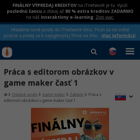
FINÁLNY VÝPREDAJ KREDITOV
na ITnetwork je tu. Využi
poslednú šancu
a získaj až
80 % extra kreditov ZADARMO
na náš
interaktívny e-learning
.
Zisti viac:
Hľadáme nové posily do ITnetwork tímu. Pozri sa na voľné
pozície a pridaj sa k najagilnejšej firme na trhu -
Viac informácií
.
Kurzy Úrad Práce
Od
0 EUR
Práca s editorom obrázkov v
Prihlásiť sa
|
Registrovať
IT e-learning
Rekvalifikačné kurzy
game maker časť 1
hradené úradom práce
Kurzy programovania
Ostatné jazyky
Game maker
Základy
Práca s
editorom obrázkov v game maker časť 1
Ako začať?
-80%
Java
-80%
C# .NET