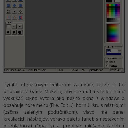
UML
-41%
Algoritmy
-10%
Umelá inteligencia
Pre deti
Viac
Fórum
Kurzy e-commerce
Týmto obrázkovým editorom začneme, takže si ho
pripravte v Game Makeru, aby ste mohli všetko hneď
Testovanie softvéru
vyskúšať. Okno vyzerá ako bežné okno z windows a
Kurzy dizajnu
obsahuje hore menu (File, Edit ...), hornú lištu s nástrojmi
-30%
-80%
Marketing
HTML/CSS
Príbehy absolventov
(začína zeleným podtržníkom), vľavo má panel
kresliacich nástrojov, vpravo paletu farieb s nastavením
-80%
WordPress
Blog
Photoshop
priehľadnosti (Opacity) a prepínač miešanie farieb (