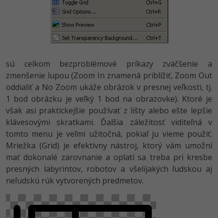
sú celkom bezproblémové príkazy zväčšenie a
zmenšenie lupou (Zoom In znamená priblížiť, Zoom Out
oddialiť a No Zoom ukáže obrázok v presnej veľkosti, tj.
1 bod obrázku je veľký 1 bod na obrazovke). Ktoré je
však asi praktickejšie používať z lišty alebo ešte lepšie
klávesovými skratkami. Ďalšia záležitosť viditeľná v
tomto menu je veľmi užitočná, pokiaľ ju vieme použiť.
Mriežka (Grid) je efektívny nástroj, ktorý vám umožní
mať dokonalé zarovnanie a oplatí sa treba pri kresbe
presných labyrintov, robotov a všelijakých ľudskou aj
neľudskú rúk vytvorených predmetov.