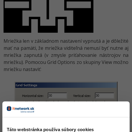
Mriežka len v základnom nastavení vypnutá a je dôležité
mať na pamäti, že mriežka viditeľná nemusí byť nutne aj
mriežka zapnutá (v zmysle priťahovanie nástrojov na
mriežku). Pomocou Grid Options zo skupiny View možno
mriežku nastaviť:
Táto webstránka používa súbory cookies