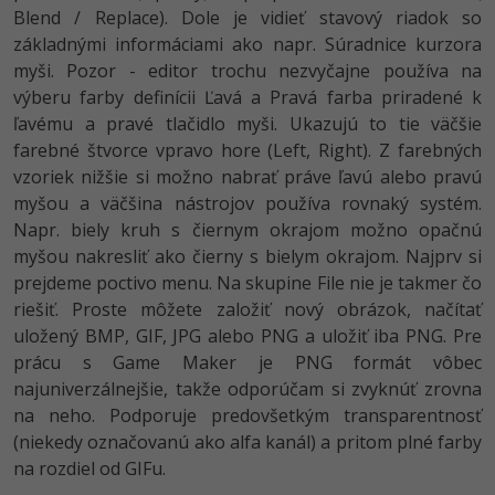
Blend / Replace). Dole je vidieť stavový riadok so
-30%
Médiá
-80%
SEO
Adobe Illustrator
základnými informáciami ako napr. Súradnice kurzora
Kariéra
myši. Pozor - editor trochu nezvyčajne používa na
-30%
UX
Adobe Lightroom
výberu farby definícii Ľavá a Pravá farba priradené k
ľavému a pravé tlačidlo myši. Ukazujú to tie väčšie
-15%
Business
Adobe XD
farebné štvorce vpravo hore (Left, Right). Z farebných
-30%
vzoriek nižšie si možno nabrať práve ľavú alebo pravú
-25%
Copywriting
Adobe InDesign
myšou a väčšina nástrojov používa rovnaký systém.
-80%
Napr. biely kruh s čiernym okrajom možno opačnú
MS Office
Adobe After Effects
myšou nakresliť ako čierny s bielym okrajom. Najprv si
prejdeme poctivo menu. Na skupine File nie je takmer čo
-80%
Google Dokumenty
Blender
riešiť. Proste môžete založiť nový obrázok, načítať
uložený BMP, GIF, JPG alebo PNG a uložiť iba PNG. Pre
Time management
Inkscape
prácu s Game Maker je PNG formát vôbec
-80%
najuniverzálnejšie, takže odporúčam si zvyknúť zrovna
Fórum
Fotografovanie
na neho. Podporuje predovšetkým transparentnosť
(niekedy označovanú ako alfa kanál) a pritom plné farby
Linux a UNIX
Video
na rozdiel od GIFu.