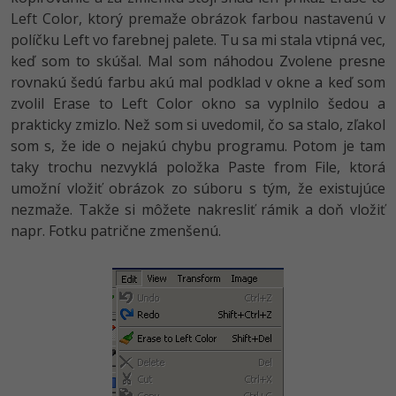
Left Color, ktorý premaže obrázok farbou nastavenú v
políčku Left vo farebnej palete. Tu sa mi stala vtipná vec,
keď som to skúšal. Mal som náhodou Zvolene presne
rovnakú šedú farbu akú mal podklad v okne a keď som
zvolil Erase to Left Color okno sa vyplnilo šedou a
prakticky zmizlo. Než som si uvedomil, čo sa stalo, zľakol
som s, že ide o nejakú chybu programu. Potom je tam
taky trochu nezvyklá položka Paste from File, ktorá
umožní vložiť obrázok zo súboru s tým, že existujúce
nezmaže. Takže si môžete nakresliť rámik a doň vložiť
napr. Fotku patrične zmenšenú.