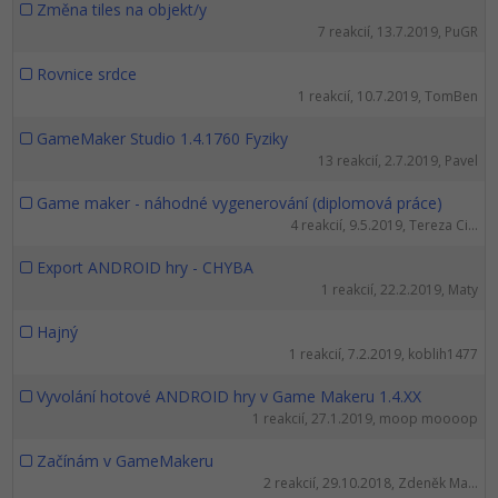
UML
Změna tiles na objekt/y
7 reakcií, 13.7.2019, PuGR
-41%
Algoritmy
Rovnice srdce
-10%
1 reakcií, 10.7.2019, TomBen
Umelá inteligencia
GameMaker Studio 1.4.1760 Fyziky
Pre deti
13 reakcií, 2.7.2019, Pavel
Game maker - náhodné vygenerování (diplomová práce)
Viac
4 reakcií, 9.5.2019, Tereza Ci...
Fórum
Export ANDROID hry - CHYBA
1 reakcií, 22.2.2019, Maty
Kurzy e-commerce
Hajný
1 reakcií, 7.2.2019, koblih1477
Testovanie softvéru
Kurzy dizajnu
Vyvolání hotové ANDROID hry v Game Makeru 1.4.XX
-30%
-80%
1 reakcií, 27.1.2019, moop moooop
Marketing
HTML/CSS
Príbehy absolventov
Začínám v GameMakeru
-80%
WordPress
Blog
Photoshop
2 reakcií, 29.10.2018, Zdeněk Ma...