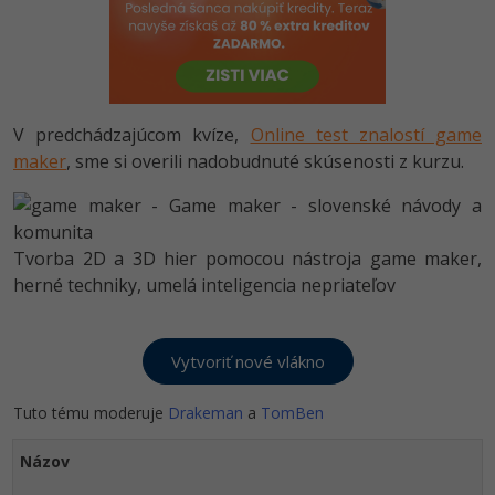
-80%
Python
-80%
JavaScript
-80%
PHP
V predchádzajúcom kvíze,
Online test znalostí game
maker
, sme si overili nadobudnuté skúsenosti z kurzu.
-80%
C++
-80%
Swift
Tvorba 2D a 3D hier pomocou nástroja game maker,
-80%
herné techniky, umelá inteligencia nepriateľov
Kotlin
-80%
Céčko
VB.NET
Tuto tému moderuje
Drakeman
a
TomBen
SQL
Názov
-80%