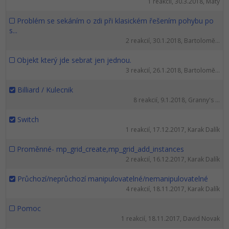
Siete
1 reakcií, 30.3.2018, Maty
Ostatné
Problém se sekáním o zdi při klasickém řešením pohybu po
Kybernetická bezpečnost
Fórum
s...
2 reakcií, 30.1.2018, Bartolomě...
Elektronický podpis
Objekt který jde sebrat jen jednou.
3 reakcií, 26.1.2018, Bartolomě...
Windows
Billiard / Kulecnik
8 reakcií, 9.1.2018, Granny's ...
Switch
1 reakcií, 17.12.2017, Karak Dalík
Proměnné- mp_grid_create,mp_grid_add_instances
2 reakcií, 16.12.2017, Karak Dalík
Průchozí/neprůchozí manipulovatelné/nemanipulovatelné
4 reakcií, 18.11.2017, Karak Dalík
Pomoc
1 reakcií, 18.11.2017, David Novak