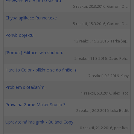
Freeware EULA pro GMS hru
5 reakcií, 20.3.2016, Garrom Or...
Chyba aplikace Runner.exe
5 reakcií, 15.3.2016, Garrom Or...
Pohyb objektu
13 reakcií, 15.3.2016, Terka Šaj...
[Pomoc] Editace .win souboru
2 reakcií, 11.3.2016, David Roh...
Hard to Color - blížíme se do finiše :)
7 reakcií, 9.3.2016, Kuny
Problem s otáčaním.
1 reakcií, 5.3.2016, alex_laco
Práva na Game Maker Studio ?
2 reakcií, 26.2.2016, Luka Budík
Upravitelná hra gmk - Bulánci Copy
0 reakcií, 21.2.2016, petr.lizal