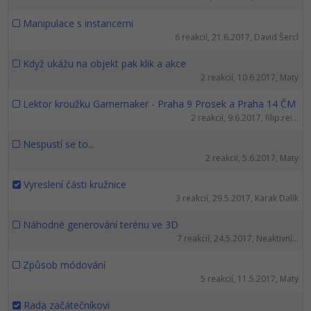
Manipulace s instancemi
6 reakcií, 21.6.2017, David Šercl
Když ukážu na objekt pak klik a akce
2 reakcií, 10.6.2017, Maty
Lektor kroužku Gamemaker - Praha 9 Prosek a Praha 14 ČM
2 reakcií, 9.6.2017, filip.rei...
Nespustí se to...
2 reakcií, 5.6.2017, Maty
Vyreslení části kružnice
3 reakcií, 29.5.2017, Karak Dalík
Náhodné generování terénu ve 3D
7 reakcií, 24.5.2017, Neaktivní...
Způsob módování
5 reakcií, 11.5.2017, Maty
Rada začátečníkovi