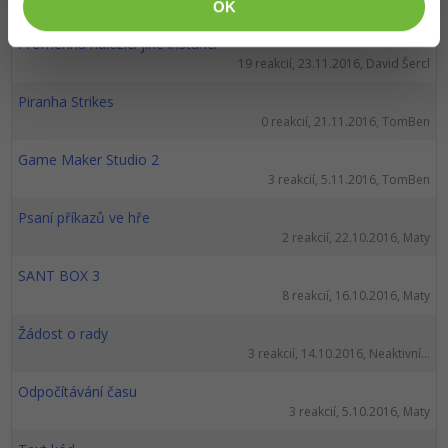
0 reakcií, 26.11.2016, kr.martin
OK
Proměnná náležící jiné instanci
19 reakcií, 23.11.2016, David Šercl
Piranha Strikes
0 reakcií, 21.11.2016, TomBen
Game Maker Studio 2
3 reakcií, 5.11.2016, TomBen
Psaní příkazů ve hře
2 reakcií, 22.10.2016, Maty
SANT BOX 3
8 reakcií, 16.10.2016, Maty
Žádost o rady
3 reakcií, 14.10.2016, Neaktivní...
Odpočítávání času
3 reakcií, 5.10.2016, Maty