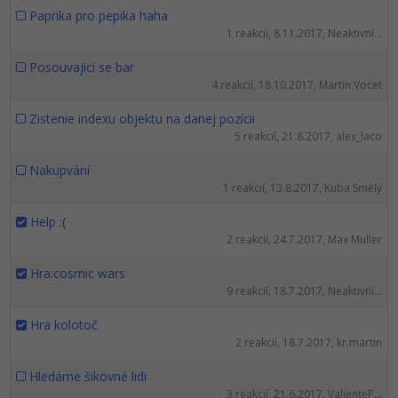
Paprika pro pepika haha
1 reakcií, 8.11.2017, Neaktivní...
Posouvajici se bar
4 reakcií, 18.10.2017, Martin Vocet
Zistenie indexu objektu na danej pozícii
5 reakcií, 21.8.2017, alex_laco
Nakupvání
1 reakcií, 13.8.2017, Kuba Smělý
Help :(
2 reakcií, 24.7.2017, Max Muller
Hra:cosmic wars
9 reakcií, 18.7.2017, Neaktivní...
Hra kolotoč
2 reakcií, 18.7.2017, kr.martin
Hledáme šikovné lidi
3 reakcií, 21.6.2017, ValienteP...