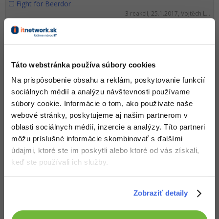
Fight for Beerdor
3 reakcií, 25.1.2017, Vojtěch L...
Betatest + optimalizace
8 reakcií, 22.1.2017, Karak Dalík
Chyba zabezpečení adroid
Táto webstránka používa súbory cookies
3 reakcií, 18.1.2017, kr.martin
Na prispôsobenie obsahu a reklám, poskytovanie funkcií
Problém s více modely
sociálnych médií a analýzu návštevnosti používame
2 reakcií, 14.1.2017, Maty
súbory cookie. Informácie o tom, ako používate naše
webové stránky, poskytujeme aj našim partnerom v
Tónový generátor.
oblasti sociálnych médií, inzercie a analýzy. Títo partneri
6 reakcií, 31.12.2016, Bartolomě...
môžu príslušné informácie skombinovať s ďalšími
údajmi, ktoré ste im poskytli alebo ktoré od vás získali,
gamemaker spawn generator
keď ste používali ich služby.
2 reakcií, 21.12.2016, Kvapo
Sprite problém
Zobraziť detaily
4 reakcií, 1.12.2016, Damian Beck
Milionář