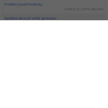
Problém použiť hodnoty.
2 reakcií, 21.2.2016, alex_laco
Spuštění akce při určité geolokaci
4 reakcií, 19.2.2016, Neaktivní...
Hádání názvů filmů s Clintem Eastwoodem ( vytvořeno v Gam...
0 reakcií, 19.2.2016, TomBen
platform game engine
6 reakcií, 15.2.2016, vcl77
mysql . async
2 reakcií, 7.2.2016, bnna
Zabírá moc RAMky
2 reakcií, 6.2.2016, Tomáš N.
Pause Menu a Nastavení
3 reakcií, 4.2.2016, Munnel
HTML5 js
1 reakcií, 2.2.2016, lemonko