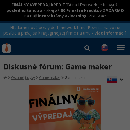
FINÁLNY VÝPREDAJ KREDITOV
na ITnetwork je tu. Využi
poslednú šancu
a získaj až
80 % extra kreditov ZADARMO
na náš
interaktívny e-learning
.
Zisti viac:
Hľadáme nové posily do ITnetwork tímu. Pozri sa na voľné
pozície a pridaj sa k najagilnejšej firme na trhu -
Viac informácií
.
Kurzy Úrad Práce
Od
0 EUR
Diskusné fórum: Game maker
Prihlásiť sa
|
Registrovať
IT e-learning
Rekvalifikačné kurzy
Ostatné jazyky
Game maker
Game maker
hradené úradom práce
Kurzy programovania
Ako začať?
-80%
Java
-80%
C# .NET