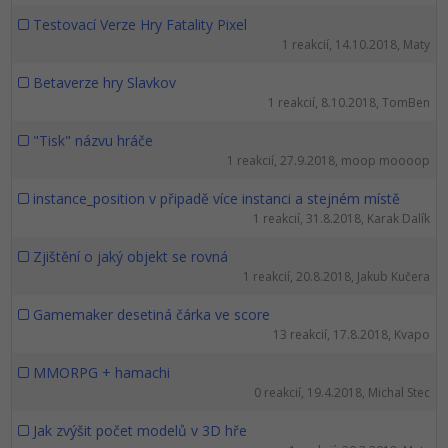
-30%
Médiá
-80%
Testovací Verze Hry Fatality Pixel
SEO
Adobe Illustrator
1 reakcií, 14.10.2018, Maty
Kariéra
-30%
UX
Adobe Lightroom
Betaverze hry Slavkov
1 reakcií, 8.10.2018, TomBen
-15%
Business
Adobe XD
"Tisk" názvu hráče
-30%
1 reakcií, 27.9.2018, moop moooop
-25%
Copywriting
Adobe InDesign
instance_position v připadě více instanci a stejném místě
-80%
MS Office
Adobe After Effects
1 reakcií, 31.8.2018, Karak Dalík
-80%
Zjištění o jaký objekt se rovná
Google Dokumenty
Blender
1 reakcií, 20.8.2018, Jakub Kučera
Time management
Inkscape
Gamemaker desetiná čárka ve score
13 reakcií, 17.8.2018, Kvapo
-80%
Fórum
Fotografovanie
MMORPG + hamachi
0 reakcií, 19.4.2018, Michal Stec
Linux a UNIX
Video
Jak zvýšit počet modelů v 3D hře