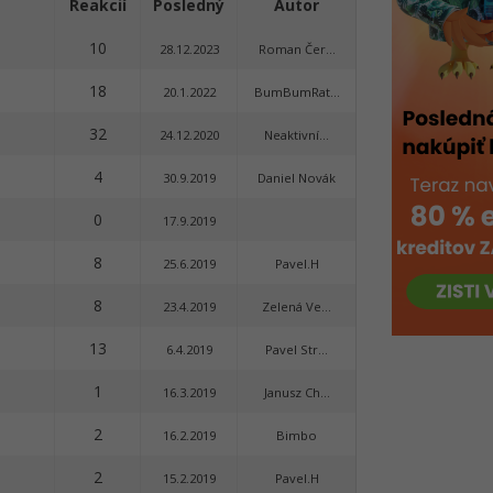
Reakcií
Posledný
Autor
10
28.12.2023
Roman Čer...
18
20.1.2022
BumBumRat...
32
24.12.2020
Neaktivní...
4
30.9.2019
Daniel Novák
0
17.9.2019
8
25.6.2019
Pavel.H
8
23.4.2019
Zelená Ve...
13
6.4.2019
Pavel Str...
1
16.3.2019
Janusz Ch...
2
16.2.2019
Bimbo
2
15.2.2019
Pavel.H