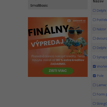
Názov
SmallBasic
Delphi 
Potřeb
Názor 
dvouro
Delphi
Synapse
Vnořen
Pole
Lamw: 
Form p
String