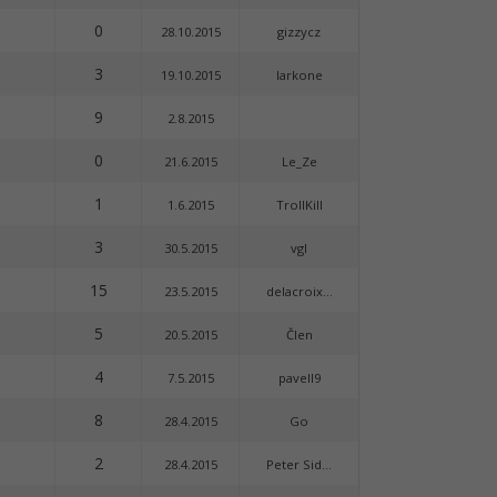
0
28.10.2015
gizzycz
3
19.10.2015
larkone
9
2.8.2015
0
21.6.2015
Le_Ze
1
1.6.2015
TrollKill
3
30.5.2015
vgl
15
23.5.2015
delacroix...
5
20.5.2015
Člen
4
7.5.2015
pavell9
8
28.4.2015
Go
2
28.4.2015
Peter Sid...