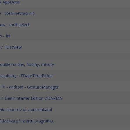
k AppData
e - čtení nevrací nic
ew - multiselect
 - Ini
v TListView
ouble na dny, hodiny, minuty
raspberry - TDateTimePicker
E10 - android - GestureManager
0.1 Berlin Starter Edition ZDARMA
nie suborov aj z priecinkami
 tlačitka při startu programu.