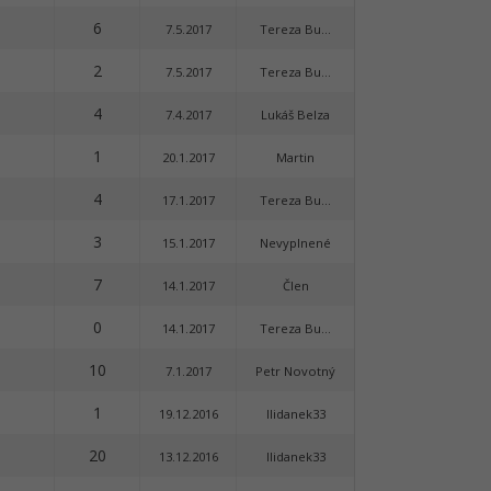
6
7.5.2017
Tereza Bu...
2
7.5.2017
Tereza Bu...
4
7.4.2017
Lukáš Belza
1
20.1.2017
Martin
4
17.1.2017
Tereza Bu...
3
15.1.2017
Nevyplnené
7
14.1.2017
Člen
0
14.1.2017
Tereza Bu...
10
7.1.2017
Petr Novotný
1
19.12.2016
Ilidanek33
20
13.12.2016
Ilidanek33