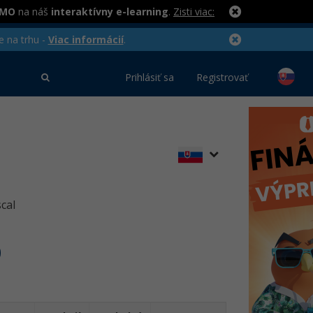
RMO
na náš
interaktívny e-learning
.
Zisti viac:
e na trhu -
Viac informácií
.
Prihlásiť sa
Registrovať
cal