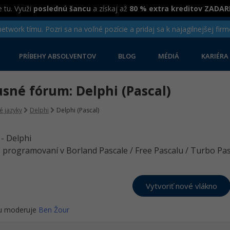
 tu. Využi
poslednú šancu
a získaj až
80 % extra kreditov ZADA
twork tímu. Pozri sa na voľné pozície a pridaj sa k najagilnejšej firm
PRÍBEHY ABSOLVENTOV
BLOG
MÉDIÁ
KARIÉRA
sné fórum: Delphi (Pascal)
é jazyky
Delphi
Delphi (Pascal)
 programovaní v Borland Pascale / Free Pascalu / Turbo Pas
u moderuje
Ben Žour