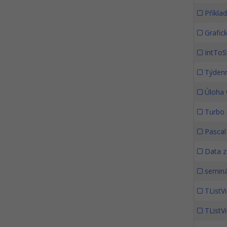
Příklad
Grafick
IntToS
Týdenní
Úloha 
Turbo 
Pascal
Data z
seminá
TListVi
TListVi