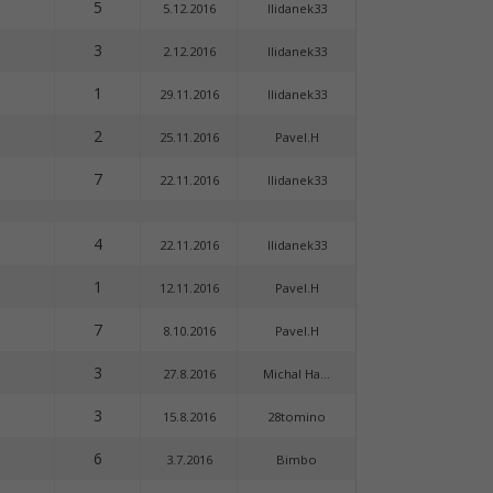
5
5.12.2016
Ilidanek33
3
2.12.2016
Ilidanek33
1
29.11.2016
Ilidanek33
2
25.11.2016
Pavel.H
7
22.11.2016
Ilidanek33
4
22.11.2016
Ilidanek33
1
12.11.2016
Pavel.H
7
8.10.2016
Pavel.H
3
27.8.2016
Michal Ha...
3
15.8.2016
28tomino
6
3.7.2016
Bimbo