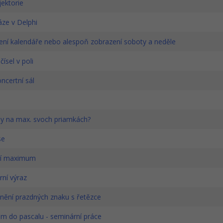
ektorie
ze v Delphi
ení kalendáře nebo alespoň zobrazení soboty a neděle
čísel v poli
ncertní sál
y na max. svoch priamkách?
se
ní maximum
ní výraz
nění prazdných znaku s řetězce
m do pascalu - seminární práce