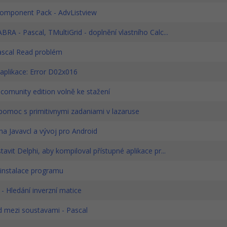
mponent Pack - AdvListview
BRA - Pascal, TMultiGrid - doplnění vlastního Calc...
scal Read problém
aplikace: Error D02x016
comunity edition volně ke stažení
pomoc s primitivnymi zadaniami v lazaruse
a Javavcl a vývoj pro Android
tavit Delphi, aby kompiloval přístupné aplikace pr...
instalace programu
- Hledání inverzní matice
 mezi soustavami - Pascal