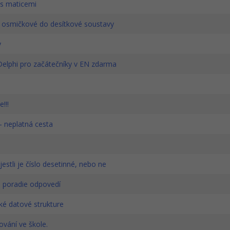
s maticemi
 osmičkové do desítkové soustavy
y
Delphi pro začátečníky v EN zdarma
e!!!
- neplatná cesta
, jestli je číslo desetinné, nebo ne
poradie odpovedí
é datové strukture
vání ve škole.