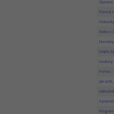
Operace 
Převod z
Piskvork
Kniha o 
Hra miny
Delphi žij
Soubory 
Pomoc
Jak určit
Náhodné 
Dynamick
Programo