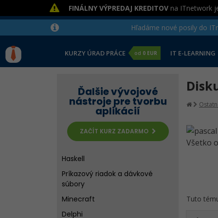
FINÁLNY VÝPREDAJ KREDITOV
na ITnetwork je
Hľadáme nové posily do ITne
KURZY ÚRAD PRÁCE
IT E-LEARNING
od
0 EUR
Disku
Ďalšie vývojové
nástroje pre tvorbu
Ostatn
aplikácií
ZAČÍT KURZ ZADARMO
Všetko o
Haskell
Príkazový riadok a dávkové
súbory
Tuto tém
Minecraft
Delphi