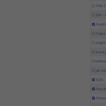
TMS Co
ERP - A
FreePa
Chyba 
Delphi 
Surna 
knihovn
Jak nas
DOS - 
Pascal 
Převod