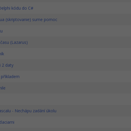
Delphi kódu do C#
ua (skriptovanie) surne pomoc
ku
času (Lazarus)
ník
 2 daty
 příkladem
ile
scalu - Nechápu zadání úkolu
laciarni