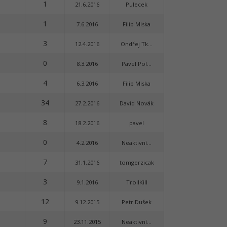
1
21.6.2016
Pulecek
1
7.6.2016
Filip Miska
3
12.4.2016
Ondřej Tk...
0
8.3.2016
Pavel Pol...
4
6.3.2016
Filip Miska
34
27.2.2016
David Novák
8
18.2.2016
pavel
0
4.2.2016
Neaktivní...
7
31.1.2016
tomgerzicak
3
9.1.2016
TrollKill
12
9.12.2015
Petr Dušek
9
23.11.2015
Neaktivní...