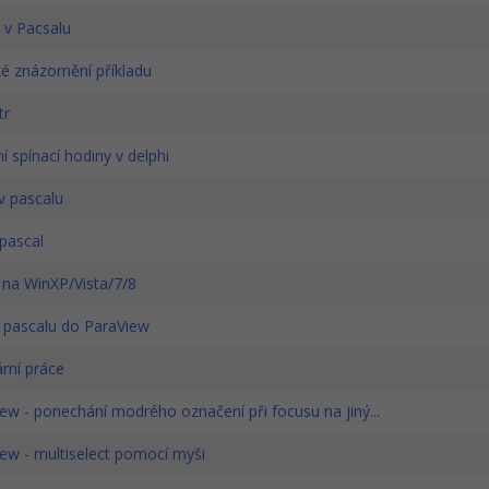
 v Pacsalu
é znázornění příkladu
tr
 spínací hodiny v delphi
v pascalu
pascal
 na WinXP/Vista/7/8
 pascalu do ParaView
rní práce
ew - ponechání modrého označení při focusu na jiný...
ew - multiselect pomocí myši