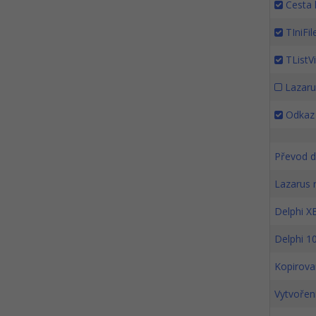
Cesta 
TIniFil
TListVi
Lazarus
Odkaz 
Převod d
Lazarus 
Delphi X
Delphi 1
Kopirova
Vytvoření