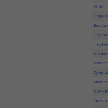
Překlad 
Delphi+L
Bez titul
Odpočet 
Trojuhol
Dny mezi
Pomoc s
Cyklus wh
Množiny
OOP v Pa
Zoznam t