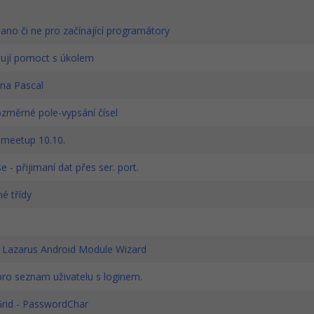
ano či ne pro začínající programátory
ují pomoct s úkolem
na Pascal
změrné pole-vypsání čísel
 meetup 10.10.
 - přijimaní dat přes ser. port.
é třídy
Lazarus Android Module Wizard
ro seznam uživatelu s loginem.
Grid - PasswordChar