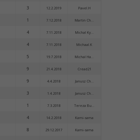
3
12.2.2019
Pavel.H
1
7.12.2018
Martin Ch...
4
7.11.2018
Michal Ky...
4
7.11.2018
Michaal.K
5
19.7.2018
Michal Ha...
9
21.4.2018
Cread21
9
4.4.2018
Janusz Ch...
3
1.4.2018
Janusz Ch...
1
7.3.2018
Tereza Bu...
4
14.2.2018
Kami-sama
8
29.12.2017
Kami-sama