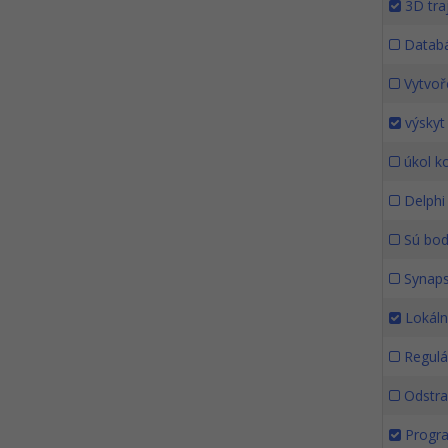
3D traj
Databá
Vytvoř
výskyt 
úkol ko
Delphi
Sú bod
Synap
Lokál
Regulár
Odstra
Progra