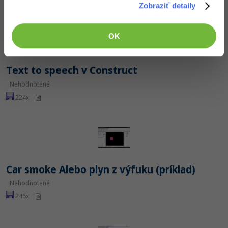
Zobraziť detaily
OK
Text to speech v Construct
Nehodnotené
224x
Car smoke Alebo plyn z výfuku (príklad)
Nehodnotené
246x