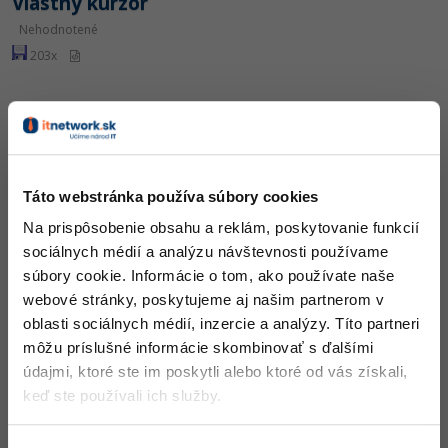
Vlastný kurzor
Nehodnotené
203x
Odomykanie levelové - príklad
Táto webstránka používa súbory cookies
Nehodnotené
Na prispôsobenie obsahu a reklám, poskytovanie funkcií
234x
sociálnych médií a analýzu návštevnosti používame
súbory cookie. Informácie o tom, ako používate naše
webové stránky, poskytujeme aj našim partnerom v
oblasti sociálnych médií, inzercie a analýzy. Títo partneri
môžu príslušné informácie skombinovať s ďalšími
údajmi, ktoré ste im poskytli alebo ktoré od vás získali,
Jednoduchý inventár - príklad
keď ste používali ich služby.
Nehodnotené
256x