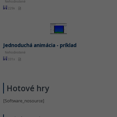
Nehodnotené
229x
Jednoduchá animácia - príklad
Nehodnotené
331x
Hotové hry
[Software_nosource]