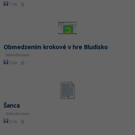
179x
Obmedzením krokové v hre Bludisko
Nehodnotené
224x
Šanca
Nehodnotené
214x