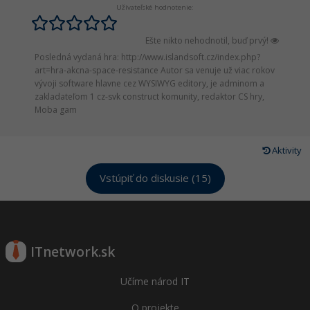
Užívateľské hodnotenie:
Ešte nikto nehodnotil, buď prvý!
Posledná vydaná hra: http://www.islandsoft.cz/index.php?
art=hra-akcna-space-resistance Autor sa venuje už viac rokov
vývoji software hlavne cez WYSIWYG editory, je adminom a
zakladateľom 1 cz-svk construct komunity, redaktor CS hry,
Moba gam
Aktivity
Vstúpiť do diskusie (15)
ITnetwork.sk
Učíme národ IT
O projekte