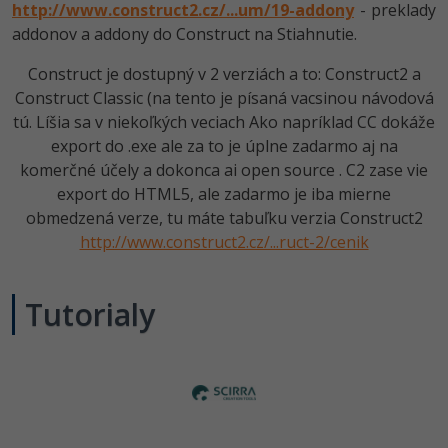
UML
http://www.construct2.cz/...um/19-addony
- preklady
addonov a addony do Construct na Stiahnutie.
-41%
Algoritmy
Construct je dostupný v 2 verziách a to: Construct2 a
-10%
Umelá inteligencia
Construct Classic (na tento je písaná vacsinou návodová
tú. Líšia sa v niekoľkých veciach Ako napríklad CC dokáže
Pre deti
export do .exe ale za to je úplne zadarmo aj na
komerčné účely a dokonca ai open source . C2 zase vie
Viac
export do HTML5, ale zadarmo je iba mierne
obmedzená verze, tu máte tabuľku verzia Construct2
Fórum
http://www.construct2.cz/...ruct-2/cenik
Kurzy e-commerce
Tutorialy
Testovanie softvéru
Kurzy dizajnu
-30%
-80%
Marketing
HTML/CSS
Príbehy absolventov
-80%
WordPress
Blog
Photoshop