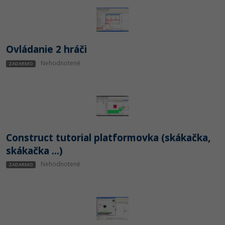
Siete
Ostatné
Kybernetická bezpečnost
Fórum
Elektronický podpis
Ovládanie 2 hráči
Nehodnotené
ZADARMO
Windows
Construct tutorial platformovka (skákačka,
skákačka ...)
Nehodnotené
ZADARMO