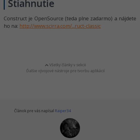
Stiahnutie
Construct je OpenSource (teda plne zadarmo) a nájdete
ho na:
http://www.scirra.com/...ruct-classic
Všetky články v sekcii
Ďalšie vývojové nástroje pre tvorbu aplikácií
Článok pre vás napísal
Raiper34