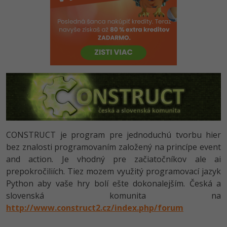
-80%
Python
-80%
JavaScript
-80%
PHP
-80%
C++
-80%
Swift
-80%
Kotlin
CONSTRUCT je program pre jednoduchú tvorbu hier
bez znalosti programovaním založený na princípe event
-80%
Céčko
and action. Je vhodný pre začiatočníkov ale ai
prepokročiliích. Tiez mozem využitý programovací jazyk
VB.NET
Python aby vaše hry bolí ešte dokonalejším. Česká a
slovenská komunita na
SQL
http://www.construct2.cz/index.php/forum
-80%