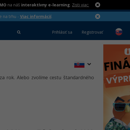
RMO
na náš
interaktívny e-learning
.
Zisti viac:
e na trhu -
Viac informácií
.
Prihlásiť sa
Registrovať
za rok. Alebo zvolíme cestu štandardného