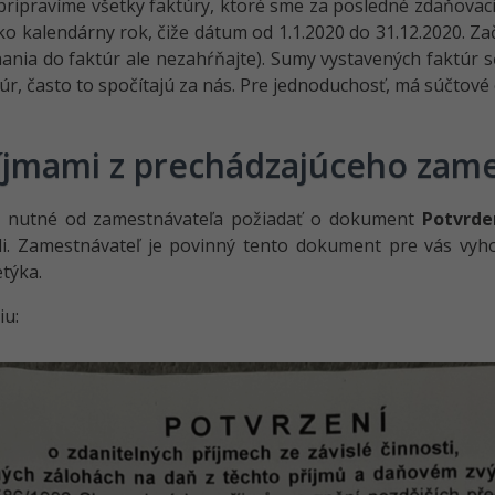
ripravíme všetky faktúry, ktoré sme za posledné zdaňovacie
 kalendárny rok, čiže dátum od 1.1.2020 do 31.12.2020. Zač
ania do faktúr ale nezahŕňajte). Sumy vystavených faktúr 
úr, často to spočítajú za nás. Pre jednoduchosť, má súčtov
ríjmami z prechádzajúceho zam
 je nutné od zamestnávateľa požiadať o dokument
Potvrde
. Zamestnávateľ je povinný tento dokument pre vás vyhoto
etýka.
iu: