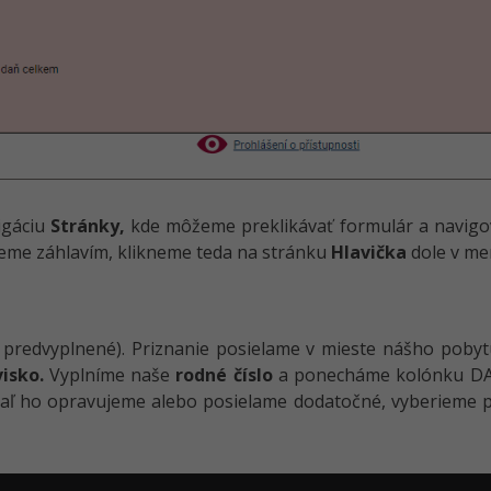
igáciu
Stránky,
kde môžeme preklikávať formulár a navigovať
neme záhlavím, klikneme teda na stránku
Hlavička
dole v me
 predvyplnené). Priznanie posielame v mieste nášho poby
isko.
Vyplníme naše
rodné číslo
a ponecháme kolónku D
kiaľ ho opravujeme alebo posielame dodatočné, vyberieme 