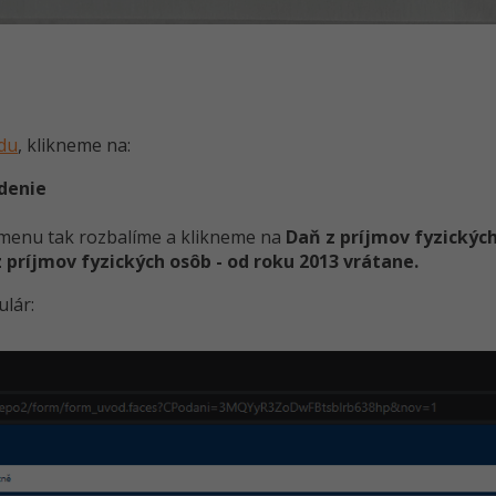
du
, klikneme na:
adenie
menu tak rozbalíme a klikneme na
Daň z príjmov fyzických
 príjmov fyzických osôb - od roku 2013 vrátane.
ulár: