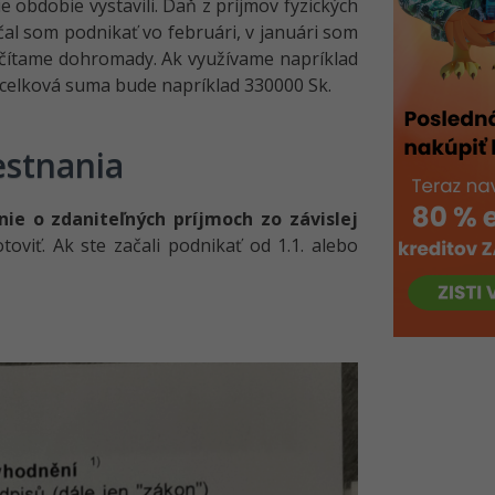
 obdobie vystavili. Daň z príjmov fyzických
al som podnikať vo februári, v januári som
sčítame dohromady. Ak využívame napríklad
é celková suma bude napríklad 330000 Sk.
estnania
nie o zdaniteľných príjmoch zo závislej
viť. Ak ste začali podnikať od 1.1. alebo