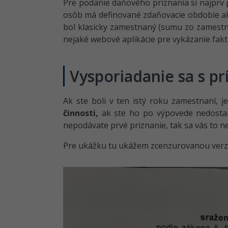
Pre podanie daňového priznania si najprv p
osôb má definované zdaňovacie obdobie ako
bol klasicky zamestnaný (sumu zo zamestn
nejaké webové aplikácie pre vykázanie fakt
Vysporiadanie sa s p
Ak ste boli v ten istý roku zamestnaní,
činnosti,
ak ste ho po výpovede nedostali
nepodávate prvé priznanie, tak sa vás to n
Pre ukážku tu ukážem zcenzurovanou verz