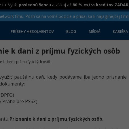
 tu. Využi
poslednú šancu
a získaj až
80 % extra kreditov ZADA
twork tímu. Pozri sa na voľné pozície a pridaj sa k najagilnejšej firm
PRÍBEHY ABSOLVENTOV
BLOG
MÉDIÁ
KARIÉRA
nie k dani z príjmu fyzických osôb
e k dani z príjmu fyzických osôb
yužiť paušálnu daň, kedy podávame iba jedno priznanie 
 dokumenty:
 (DPFO)
v Prahe pre PSSZ)
entu
Priznanie k dani z príjmu fyzických osôb.