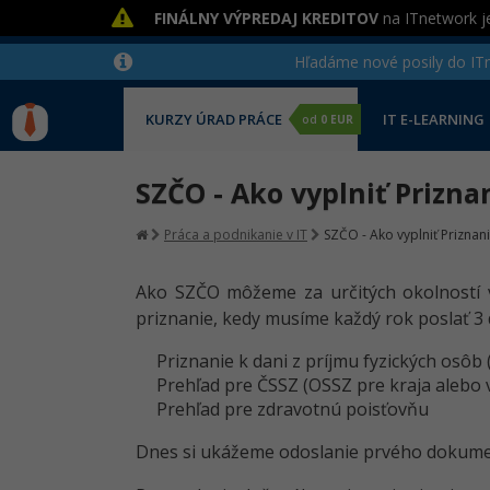
FINÁLNY VÝPREDAJ KREDITOV
na ITnetwork je
Hľadáme nové posily do ITne
KURZY ÚRAD PRÁCE
IT E-LEARNING
od
0 EUR
SZČO - Ako vyplniť Prizna
Práca a podnikanie v IT
SZČO - Ako vyplniť Priznani
Ako SZČO môžeme za určitých okolností v
priznanie, kedy musíme každý rok poslať 3
Priznanie k dani z príjmu fyzických osôb
Prehľad pre ČSSZ (OSSZ pre kraja alebo 
Prehľad pre zdravotnú poisťovňu
Dnes si ukážeme odoslanie prvého dokum