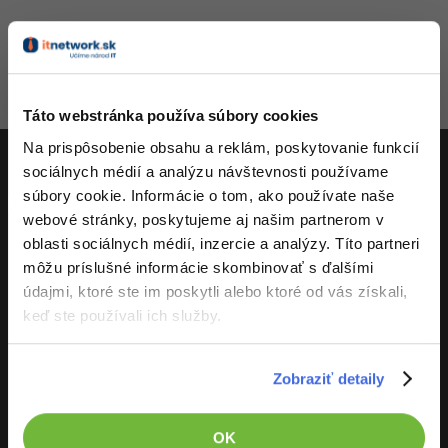
-80%
-80%
Python
WordPress
Photoshop
-80%
-30%
-80%
JavaScript
SEO
Adobe Illustrator
-80%
Táto webstránka používa súbory cookies
-30%
PHP
Aktivity
UX
Adobe Lightroom
Na prispôsobenie obsahu a reklám, poskytovanie funkcií
-80%
-15%
C++
Business
sociálnych médií a analýzu návštevnosti používame
Adobe XD
súbory cookie. Informácie o tom, ako používate naše
ITnetwork.sk
-80%
-30%
-25%
Swift
Copywriting
webové stránky, poskytujeme aj našim partnerom v
Adobe InDesign
oblasti sociálnych médií, inzercie a analýzy. Títo partneri
Učíme národ IT
-80%
-80%
Kotlin
MS Office
môžu príslušné informácie skombinovať s ďalšími
Adobe After Effects
O projekte
údajmi, ktoré ste im poskytli alebo ktoré od vás získali,
-80%
-80%
Céčko
Google Dokumenty
Blender
keď ste používali ich služby.
VB.NET
Time management
Inkscape
Zobraziť detaily
-80%
SQL
Fórum
Fotografovanie
ITnetwork.sk
OK
-80%