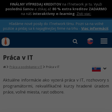
FINÁLNY VÝPREDAJ KREDITOV
na ITnetwork je tu. Využi
poslednú šancu
a získaj až
80 % extra kreditov ZADARMO
na náš
interaktívny e-learning
.
Zisti viac:
Hľadáme nové posily do ITnetwork tímu. Pozri sa na voľné
pozície a pridaj sa k najagilnejšej firme na trhu -
Viac informácií
.
Kurzy Úrad Práce
Od
0 EUR
Práca v IT
Prihlásiť sa
|
Registrovať
IT e-learning
Rekvalifikačné kurzy
Práca a podnikanie v IT
Práca v IT
hradené úradom práce
Príbehy absolventov
Kurzy programovania
Aktuálne informácie ako vyzerá práca v IT, rozhovory s
Blog
Ako začať?
programátormi, rekvalifikačné kurzy hradené úradom
Kurzy e-commerce
práce, voľné miesta, rast odbore.
Médiá
-80%
Java
Testovanie softvéru
Kurzy dizajnu
Kariéra
-80%
-30%
-80%
C# .NET
Marketing
HTML/CSS