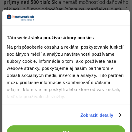
príjmy nad 500 tisíc Sk
a nemáš možnosť od daňového
základu nič moc odpočítať (zľava na manželku, dieťa ...).
Inak vždy odporúčam vykonať vyššie uvedený
výpočet
na základe svojich dát.
Čím vyšší máš príjem, tým
vyššie zálohy na sociálnom a zdravotnom platíš.
Ak
nemáš vysoké náklady,
tak sa ti oplatí prejsť do režimu
Táto webstránka používa súbory cookies
paušálnej dane.
Na prispôsobenie obsahu a reklám, poskytovanie funkcií
sociálnych médií a analýzu návštevnosti používame
Pri
60% paušálnych nákladoch
a
príjmoch 800 tisíc Sk
súbory cookie. Informácie o tom, ako používate naše
môžeš za rok
ušetriť aj vyše 30 tisíc Sk.
webové stránky, poskytujeme aj našim partnerom v
oblasti sociálnych médií, inzercie a analýzy. Títo partneri
Čo je vhodné vziať do úvahy:
môžu príslušné informácie skombinovať s ďalšími
údajmi, ktoré ste im poskytli alebo ktoré od vás získali,
Preddavky na sociálne poistenie
je v režime
keď ste používali ich služby.
paušálnej dane
zvýšené o 15%
nad minimálnymi
odvody. Ak budeš mať
vyššie príjmy
napr. 800 tisíc
Sk, tak by si normálne
platil vyššie odvody
=
Zobraziť detaily
sporil by si si
viac na dôchodok.
Pri paušálnej dani
budeš sporiť menej.