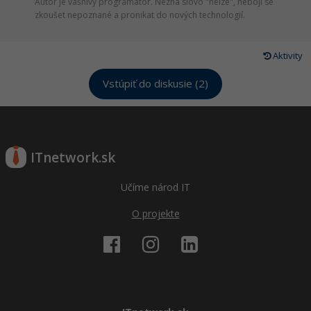
Autor je vášnivý programátor. Nezná slovo "nelze", nebojí se
zkoušet nepoznané a pronikat do nových technologií.
Aktivity
Vstúpiť do diskusie (2)
ITnetwork.sk
Učíme národ IT
O projekte