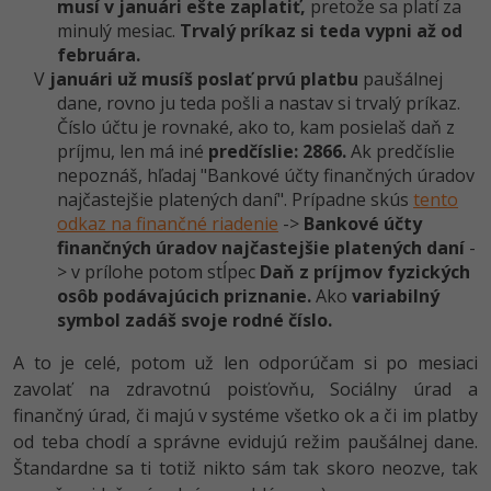
musí v januári ešte zaplatiť,
pretože sa platí za
minulý mesiac.
Trvalý príkaz si teda vypni až od
februára.
V
januári už musíš poslať prvú platbu
paušálnej
dane, rovno ju teda pošli a nastav si trvalý príkaz.
Číslo účtu je rovnaké, ako to, kam posielaš daň z
príjmu, len má iné
predčíslie: 2866.
Ak predčíslie
nepoznáš, hľadaj "Bankové účty finančných úradov
najčastejšie platených daní". Prípadne skús
tento
odkaz na finančné riadenie
->
Bankové účty
finančných úradov najčastejšie platených daní
-
> v prílohe potom stĺpec
Daň z príjmov fyzických
osôb podávajúcich priznanie.
Ako
variabilný
symbol zadáš svoje rodné číslo.
A to je celé, potom už len odporúčam si po mesiaci
zavolať na zdravotnú poisťovňu, Sociálny úrad a
finančný úrad, či majú v systéme všetko ok a či im platby
od teba chodí a správne evidujú režim paušálnej dane.
Štandardne sa ti totiž nikto sám tak skoro neozve, tak