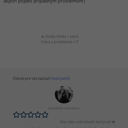
aspoň pojdeš prípadným problémom:)
Všetky články v sekcii
Práca a podnikanie v IT
Článok pre vás napísal
David Jančík
Užívateľské hodnotenie:
Ešte nikto nehodnotil, buď prvý!