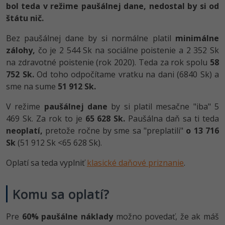
bol teda v režime paušálnej dane, nedostal by si od
štátu nič.
Bez paušálnej dane by si normálne platil
minimálne
zálohy,
čo je 2 544 Sk na sociálne poistenie a 2 352 Sk
na zdravotné poistenie (rok 2020). Teda za rok spolu
58
752 Sk.
Od toho odpočítame vratku na dani (6840 Sk) a
sme na sume
51 912 Sk.
V režime
paušálnej dane
by si platil mesačne "iba" 5
469 Sk. Za rok to je
65 628 Sk.
Paušálna daň sa ti teda
neoplatí,
pretože ročne by sme sa "preplatili"
o 13 716
Sk
(51 912 Sk <65 628 Sk).
Oplatí sa teda vyplniť
klasické daňové priznanie
.
Komu sa oplatí?
Pre
60% paušálne náklady
možno povedať, že ak máš