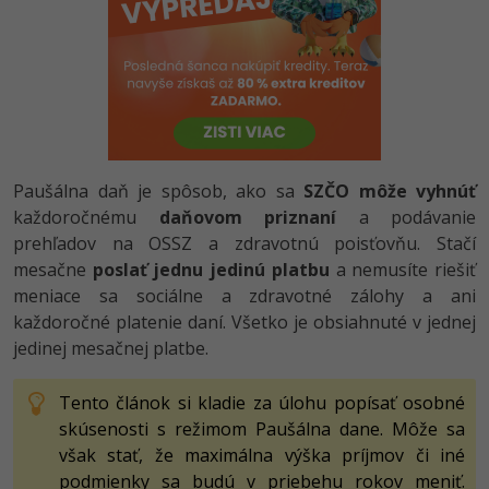
-80%
-80%
Python
WordPress
Photoshop
-80%
-30%
-80%
JavaScript
SEO
Adobe Illustrator
-80%
-30%
PHP
UX
Adobe Lightroom
-80%
-15%
C++
Business
Paušálna daň je spôsob, ako sa
SZČO môže vyhnúť
Adobe XD
každoročnému
daňovom priznaní
a podávanie
-80%
-30%
-25%
Swift
Copywriting
prehľadov na OSSZ a zdravotnú poisťovňu. Stačí
Adobe InDesign
mesačne
poslať jednu jedinú platbu
a nemusíte riešiť
-80%
-80%
Kotlin
MS Office
Adobe After Effects
meniace sa sociálne a zdravotné zálohy a ani
každoročné platenie daní. Všetko je obsiahnuté v jednej
-80%
-80%
Céčko
Google Dokumenty
Blender
jedinej mesačnej platbe.
VB.NET
Time management
Inkscape
Tento článok si kladie za úlohu popísať osobné
skúsenosti s režimom Paušálna dane. Môže sa
-80%
SQL
Fórum
Fotografovanie
však stať, že maximálna výška príjmov či iné
podmienky sa budú v priebehu rokov meniť.
-80%