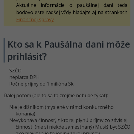
UML
Linux a UNIX
Video
Aktuálne informácie o paušálnej dani teda
-41%
bodovo ešte radšej vždy hľadajte aj na stránkach
Algoritmy
Siete
Ostatné
Finančnej správy
-10%
Umelá inteligencia
Kybernetická bezpečnost
Fórum
Kto sa k Paušálna dani môže
Pre deti
Elektronický podpis
prihlásiť?
Viac
Windows
SZČO
Fórum
neplatca DPH
Ročné príjmy do 1 milióna Sk
Ďalej potom (ale to sa ťa zrejme nebude týkať):
Nie je dlžníkom (myslené v rámci konkurzného
konania)
Nevykonáva činnosť, z ktorej plynú príjmy zo závislej
činnosti (nie si niekde zamestnaný) Musíš byť SZČO
ako hlavný a je to jediný zdroj príjmov