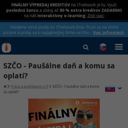
FINÁLNY VÝPREDAJ KREDITOV
na ITnetwork je tu. Využi
poslednú šancu
a získaj až
80 % extra kreditov ZADARMO
na náš
interaktívny e-learning
.
Zisti viac:
Hľadáme nové posily do ITnetwork tímu. Pozri sa na voľné
pozície a pridaj sa k najagilnejšej firme na trhu -
Viac informácií
.
Kurzy Úrad Práce
Od
0 EUR
SZČO - Paušálne daň a komu sa
Prihlásiť sa
|
Registrovať
IT e-learning
Rekvalifikačné kurzy
oplatí?
hradené úradom práce
Príbehy absolventov
Kurzy programovania
Práca a podnikanie v IT
SZČO - Paušálne daň a komu
sa oplatí?
Blog
Ako začať?
Kurzy e-commerce
Médiá
-80%
Java
Testovanie softvéru
Kurzy dizajnu
Kariéra
-80%
-30%
-80%
C# .NET
Marketing
HTML/CSS