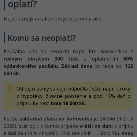
oplatí?
Najdôležitejším faktorom je tvoj ročný zisk.
Komu sa neoplatí?
Paušálna daň sa neoplatí napr. Pre daňovníkov s
ročným obratom 300 tisíc
s uplatnením
60%
výdavkového paušálu.
Základ dane
by teda bol
120
000 Sk.
Od tejto sumy sa dajú odpočítať ešte napr. Úroky
z hypotéky, životné poistenie a pod. 15% daň z
príjmu by teda
bola 18 000 Sk.
Keďže
základná zľava na daňovníka
je 24 840 Sk (rok
2020), stáť by ti v tomto prípade
vrátil na dani
z príjmu
6 840 Sk
(18 & nbsp000-24 & nbsp840 = -6840 Sk).
Keby