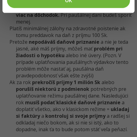
OK
Ak budeš mať
vyššie príjmy
napr. 800 tisíc Sk, tak by
si normálne
platil vyššie odvody
= sporil by si si
viac na dôchodok.
Pri paušálnej dani budeš sporiť
menej.
Platíš minimálnej zálohy na zdravotné poistenie ak
tomu preddavok na daň z príjmu 100 Sk.
Pretože
nepodáváš daňové priznanie
a nie je teda
jasné, aké máš príjmy, môžeš mať
problém pri
žiadosti o hypotéku
alebo iné úvery. (Pozn. V
prípade uplatňovania paušálnych výdavkov tento
problém môže nastať aj, paušálna daň
pravdepodobnosť však ešte zvýši)
Ak za rok
prekročíš príjmy 1 milión Sk
alebo
porušíš niektorú z podmienok
potrebných pre
uplatňovanie režimu paušálnej dane. Nasledujúci
rok
musíš podať klasické daňové priznanie
a
doplatiť všetko, ako v klasickom režime =
ukladaj
si faktúry
a
kontroluj si svoje príjmy
a radšej si
odkladaj niečo bokom, ak si nie si istý, ako to
dopadne, inak ťa to bude potom stáť veľa peňazí.