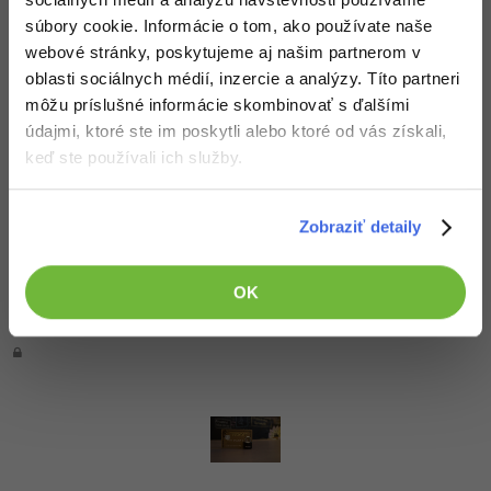
súbory cookie. Informácie o tom, ako používate naše
webové stránky, poskytujeme aj našim partnerom v
9. diel:
Banky od A do Z
oblasti sociálnych médií, inzercie a analýzy. Títo partneri
môžu príslušné informácie skombinovať s ďalšími
Nehodnotené
PRO
údajmi, ktoré ste im poskytli alebo ktoré od vás získali,
keď ste používali ich služby.
Zobraziť detaily
10. diel:
Banky od A do Z - 2. časť
OK
Nehodnotené
PRO