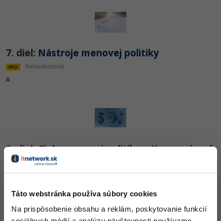
7. diel:
Nástroje menovej politiky
Nehodnotené
PRO
8. diel:
Ciele menovej politiky a Koronavirové
krízy
Nehodnotené
PRO
Táto webstránka používa súbory cookies
Na prispôsobenie obsahu a reklám, poskytovanie funkcií
sociálnych médií a analýzu návštevnosti používame