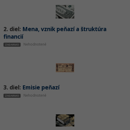
UML
Linux a UNIX
Video
-41%
Algoritmy
Siete
Ostatné
-10%
Umelá inteligencia
2. diel:
Mena, vznik peňazí a štruktúra
Kybernetická bezpečnost
Fórum
financií
Pre deti
Elektronický podpis
Nehodnotené
ZADARMO
Viac
Windows
Fórum
3. diel:
Emisie peňazí
Nehodnotené
ZADARMO