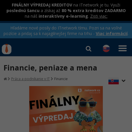
FINÁLNY VÝPREDAJ KREDITOV
na ITnetwork je tu. Využi
poslednú šancu
a získaj až
80 % extra kreditov ZADARMO
na náš
interaktívny e-learning
.
Zisti viac:
Hľadáme nové posily do ITnetwork tímu. Pozri sa na voľné
pozície a pridaj sa k najagilnejšej firme na trhu -
Viac informácií
.
Kurzy Úrad Práce
Od
0 EUR
Financie, peniaze a mena
Prihlásiť sa
|
Registrovať
IT e-learning
Rekvalifikačné kurzy
Práca a podnikanie v IT
Financie
hradené úradom práce
Príbehy absolventov
Kurzy programovania
Blog
Ako začať?
Kurzy e-commerce
Médiá
-80%
Java
Testovanie softvéru
Kurzy dizajnu
Kariéra
-80%
-30%
-80%
C# .NET
Marketing
HTML/CSS