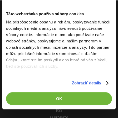
-80%
-80%
Python
WordPress
Photoshop
Táto webstránka používa súbory cookies
-80%
-30%
-80%
ITnetwork.sk
JavaScript
SEO
Adobe Illustrator
Na prispôsobenie obsahu a reklám, poskytovanie funkcií
sociálnych médií a analýzu návštevnosti používame
-80%
Učíme národ IT
-30%
PHP
UX
Adobe Lightroom
súbory cookie. Informácie o tom, ako používate naše
O projekte
webové stránky, poskytujeme aj našim partnerom v
-80%
-15%
C++
Business
Adobe XD
oblasti sociálnych médií, inzercie a analýzy. Títo partneri
-80%
môžu príslušné informácie skombinovať s ďalšími
-30%
-25%
Swift
Copywriting
Adobe InDesign
údajmi, ktoré ste im poskytli alebo ktoré od vás získali,
-80%
keď ste používali ich služby.
-80%
Kotlin
MS Office
Adobe After Effects
ITnetwork.sk
-80%
-80%
Céčko
Google Dokumenty
Blender
Zobraziť detaily
Vývoj systému
VB.NET
Time management
Inkscape
Kontakt
OK
Prevádzkové podmienky
-80%
SQL
Fórum
Fotografovanie
RSS
-80%
O projekte