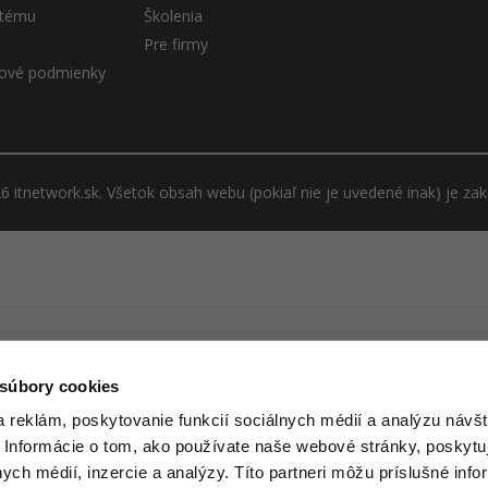
stému
Školenia
Pre firmy
ové podmienky
 itnetwork.sk. Všetok obsah webu (pokiaľ nie je uvedené inak) je za
 súbory cookies
 reklám, poskytovanie funkcií sociálnych médií a analýzu návšt
 Informácie o tom, ako používate naše webové stránky, poskytu
nych médií, inzercie a analýzy. Títo partneri môžu príslušné info