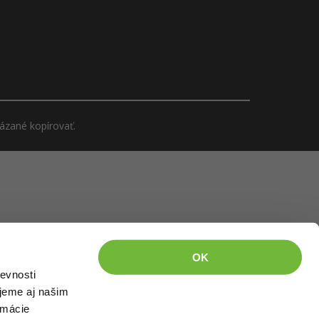
kázané kopírovať.
OK
evnosti
jeme aj našim
rmácie