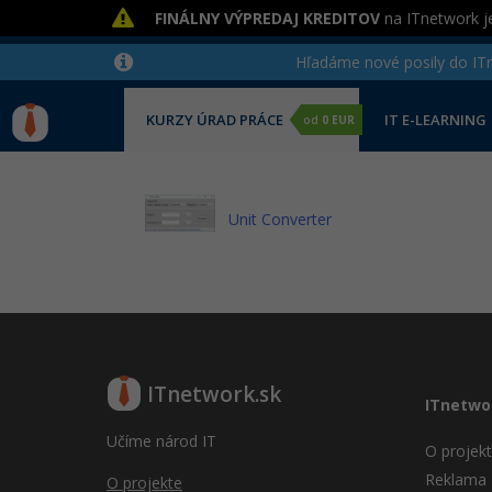
FINÁLNY VÝPREDAJ KREDITOV
na ITnetwork je
Hľadáme nové posily do ITne
KURZY ÚRAD PRÁCE
IT E-LEARNING
od
0 EUR
Unit Converter
ITnetwork.sk
ITnetwo
Učíme národ IT
O projek
Reklama
O projekte