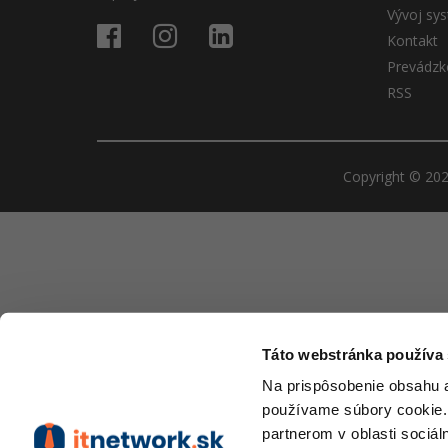
Vývoj sy
Kontakt
Prevádzk
RSS
Copyright © 2026
Táto webstránka používa
Na prispôsobenie obsahu a
používame súbory cookie.
partnerom v oblasti sociál