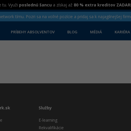
 tu. Využi
poslednú šancu
a získaj až
80 % extra kreditov ZADA
twork tímu. Pozri sa na voľné pozície a pridaj sa k najagilnejšej firm
PRÍBEHY ABSOLVENTOV
BLOG
MÉDIÁ
KARIÉRA
rk.sk
Služby
te
E-learning
Rekvalifikácie