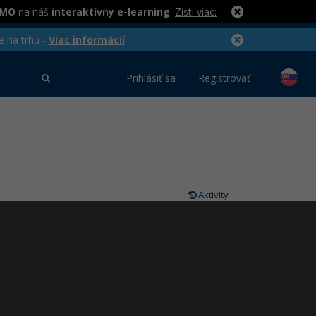
RMO
na náš
interaktívny e-learning
.
Zisti viac:
e na trhu -
Viac informácií
.
Prihlásiť sa
Registrovať
Aktivity