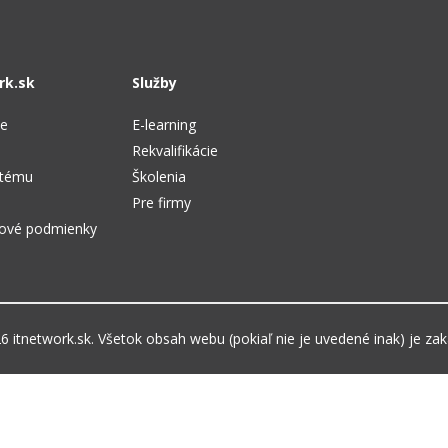
rk.sk
Služby
te
E-learning
Rekvalifikácie
stému
Školenia
Pre firmy
ové podmienky
 itnetwork.sk. Všetok obsah webu (pokiaľ nie je uvedené inak) je za