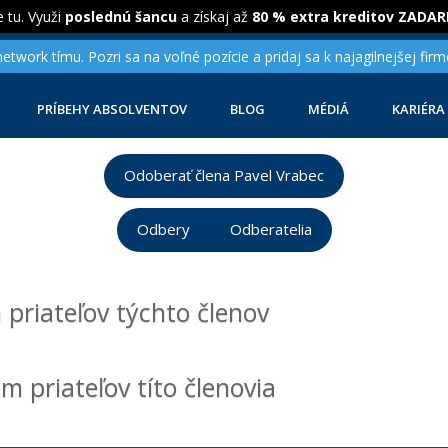
 tu. Využi
poslednú šancu
a získaj až
80 % extra kreditov ZADA
twork tímu. Pozri sa na voľné pozície a pridaj sa k najagilnejšej firm
PRÍBEHY ABSOLVENTOV
BLOG
MÉDIÁ
KARIÉRA
Odoberať člena Pavel Vrabec
Odbery
Odberatelia
priateľov týchto členov
 priateľov títo členovia