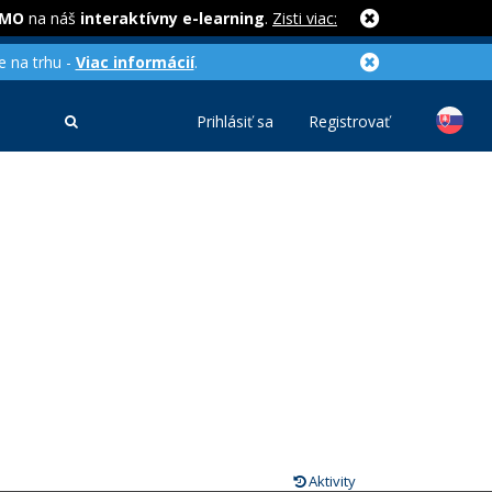
RMO
na náš
interaktívny e-learning
.
Zisti viac:
e na trhu -
Viac informácií
.
Prihlásiť sa
Registrovať
Aktivity