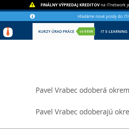
FINÁLNY VÝPREDAJ KREDITOV
na ITnetwork je
Hľadáme nové posily do ITne
KURZY ÚRAD PRÁCE
IT E-LEARNING
od
0 EUR
Pavel Vrabec odoberá okrem 
Pavel Vrabec odoberajú okrem