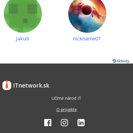
Jakub
nickname01
Aktivity
ITnetwork.sk
Učíme národ IT
O projekte