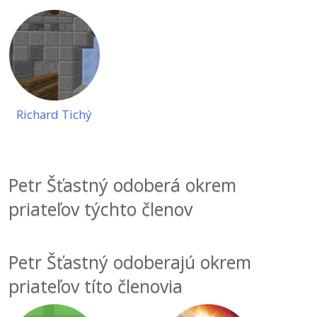
UML
Linux a UNIX
Video
-41%
Algoritmy
Siete
Ostatné
-10%
Umelá inteligencia
Kybernetická bezpečnost
Fórum
Pre deti
Elektronický podpis
Richard Tichý
Viac
Windows
Fórum
Petr Šťastný odoberá okrem
priateľov týchto členov
Petr Šťastný odoberajú okrem
priateľov títo členovia