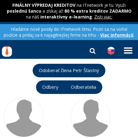
FINÁLNY VÝPREDAJ KREDITOV
na ITnetwork je tu. Využi
poslednú šancu
a získaj až
80 % extra kreditov ZADARMO
na náš
interaktívny e-learning
.
Zisti viac:
Hľadáme nové posily do ITnetwork tímu. Pozri sa na voľné
pozície a pridaj sa k najagilnejšej firme na trhu -
Viac informácií
.
Kurzy Úrad Práce
Od
0 EUR
Odoberať člena Petr Šťastný
Prihlásiť sa
|
Registrovať
IT e-learning
Rekvalifikačné kurzy
hradené úradom práce
Odbery
Odberatelia
Príbehy absolventov
Kurzy programovania
Blog
Ako začať?
Kurzy e-commerce
Médiá
-80%
Java
Testovanie softvéru
Kurzy dizajnu
Kariéra
-80%
-30%
-80%
C# .NET
Marketing
HTML/CSS