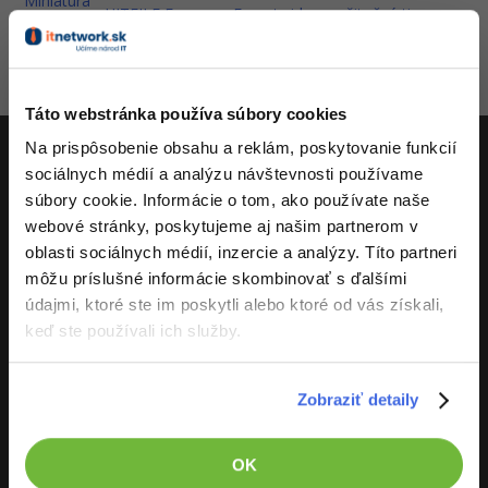
HITFILE Express - Export videa a užitočné tipy
-80%
-80%
Python
WordPress
Photoshop
-80%
-30%
-80%
JavaScript
SEO
Adobe Illustrator
Aktivity
Táto webstránka používa súbory cookies
-80%
-30%
PHP
UX
Adobe Lightroom
Na prispôsobenie obsahu a reklám, poskytovanie funkcií
-80%
sociálnych médií a analýzu návštevnosti používame
-15%
C++
Business
Adobe XD
ITnetwork.sk
súbory cookie. Informácie o tom, ako používate naše
-80%
-30%
webové stránky, poskytujeme aj našim partnerom v
-25%
Swift
Copywriting
Adobe InDesign
Učíme národ IT
oblasti sociálnych médií, inzercie a analýzy. Títo partneri
-80%
-80%
môžu príslušné informácie skombinovať s ďalšími
Kotlin
O projekte
MS Office
Adobe After Effects
údajmi, ktoré ste im poskytli alebo ktoré od vás získali,
-80%
keď ste používali ich služby.
-80%
Céčko
Google Dokumenty
Blender
VB.NET
Time management
Inkscape
Zobraziť detaily
-80%
SQL
ITnetwork.sk
Fórum
Fotografovanie
OK
-80%
O projekte