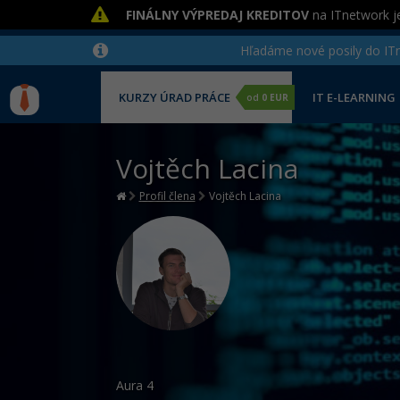
FINÁLNY VÝPREDAJ KREDITOV
na ITnetwork je
Hľadáme nové posily do ITne
KURZY ÚRAD PRÁCE
IT E-LEARNING
od
0 EUR
Vojtěch Lacina
Profil člena
Vojtěch Lacina
Aura
4