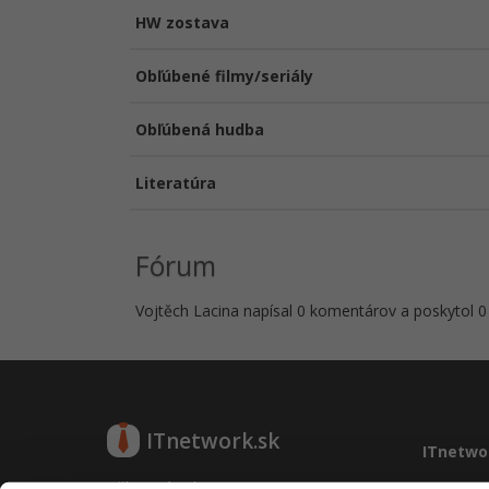
HW zostava
Obľúbené filmy/seriály
Obľúbená hudba
Literatúra
Fórum
Vojtěch Lacina napísal 0 komentárov a poskytol 0 
ITnetwork.sk
ITnetwo
Učíme národ IT