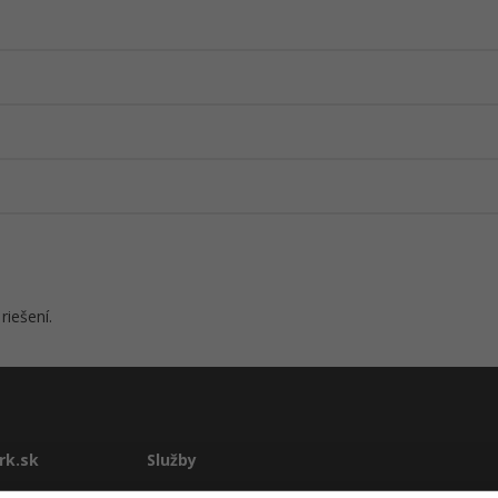
riešení.
rk.sk
Služby