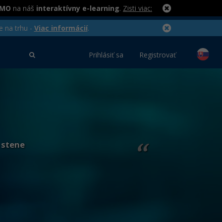
RMO
na náš
interaktívny e-learning
.
Zisti viac:
e na trhu -
Viac informácií
.
Prihlásiť sa
Registrovať
 stene
“