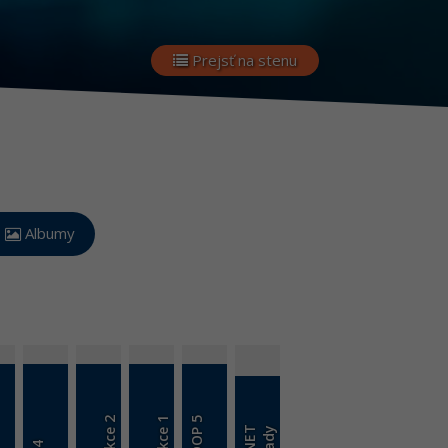
Prejsť na stenu
Albumy
2
1
C# OOP 5