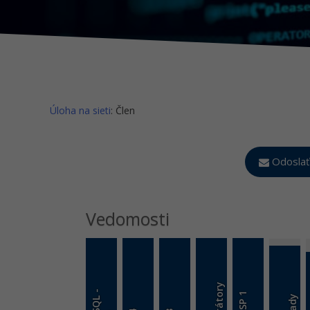
Úloha na sieti
: Člen
Odoslať
Vedomosti
y