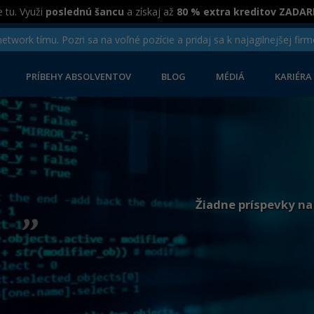
 tu. Využi
poslednú šancu
a získaj až
80 % extra kreditov ZADA
twork tímu. Pozri sa na voľné pozície a pridaj sa k najagilnejšej firm
PRÍBEHY ABSOLVENTOV
BLOG
MÉDIÁ
KARIÉRA
„
Žiadne príspevky na