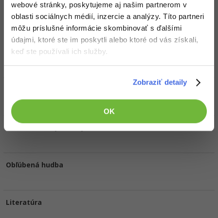
webové stránky, poskytujeme aj našim partnerom v
oblasti sociálnych médií, inzercie a analýzy. Títo partneri
Doplňujúce informácie
môžu príslušné informácie skombinovať s ďalšími
údajmi, ktoré ste im poskytli alebo ktoré od vás získali,
keď ste používali ich služby.
Obľúbené IDE, Editor
Zobraziť detaily
HW zostava
OK
Obľúbené filmy/seriály
Obľúbená hudba
Literatúra