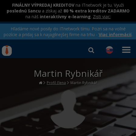
FINÁLNY VÝPREDAJ KREDITOV
na ITnetwork je tu. Využi
poslednú šancu
a získaj až
80 % extra kreditov ZADARMO
na náš
interaktívny e-learning
.
Zisti viac:
Hľadáme nové posily do ITnetwork tímu. Pozri sa na voľné
pozície a pridaj sa k najagilnejšej firme na trhu -
Viac informácií
.
Kurzy Úrad Práce
Od
0 EUR
Martin Rybnikář
Prihlásiť sa
|
Registrovať
IT e-learning
Rekvalifikačné kurzy
hradené úradom práce
Profil člena
Martin Rybnikář
Príbehy absolventov
Kurzy programovania
Blog
Ako začať?
Kurzy e-commerce
Médiá
-80%
Java
Testovanie softvéru
Kurzy dizajnu
Kariéra
-80%
-30%
-80%
C# .NET
Marketing
HTML/CSS