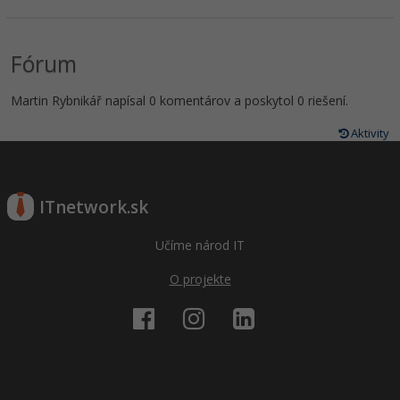
Fórum
Martin Rybnikář napísal 0 komentárov a poskytol 0 riešení.
Aktivity
ITnetwork.sk
Učíme národ IT
O projekte