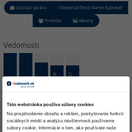
UML
Linux a UNIX
Video
Odoslať správu
Odoberať člena Martin Rybnikář
-41%
Algoritmy
Siete
Ostatné
Priatelia
Albumy
-10%
Umelá inteligencia
Kybernetická bezpečnost
Fórum
Pre deti
Vedomosti
Elektronický podpis
Viac
Windows
Fórum
C++ - OOP
Python Z1
y
Java Z1
C# Z1
C
+
+
z
á
k
l
a
d
Skill
Pentium
1206 Skúseností / 1624
Táto webstránka používa súbory cookies
Na prispôsobenie obsahu a reklám, poskytovanie funkcií
Ocenenie
sociálnych médií a analýzu návštevnosti používame
súbory cookie. Informácie o tom, ako používate naše
Martin Rybnikář zatiaľ nezískal žiadne ocenenie.