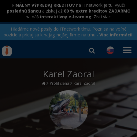
FINÁLNY VÝPREDAJ KREDITOV
na ITnetwork je tu. Využi
poslednú šancu
a získaj až
80 % extra kreditov ZADARMO
na náš
interaktívny e-learning
.
Zisti viac:
Hľadáme nové posily do ITnetwork tímu. Pozri sa na voľné
pozície a pridaj sa k najagilnejšej firme na trhu -
Viac informácií
.
Kurzy Úrad Práce
Od
0 EUR
Karel Zaoral
Prihlásiť sa
|
Registrovať
IT e-learning
Rekvalifikačné kurzy
hradené úradom práce
Profil člena
Karel Zaoral
Príbehy absolventov
Kurzy programovania
Blog
Ako začať?
Kurzy e-commerce
Médiá
-80%
Java
Testovanie softvéru
Kurzy dizajnu
Kariéra
-80%
-30%
-80%
C# .NET
Marketing
HTML/CSS