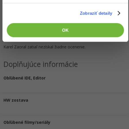
Zobraziť detaily
Skill
Kvantový počítač
44653 Skúseností / overflow
OK
Ocenenie
Karel Zaoral zatiaľ nezískal žiadne ocenenie.
Doplňujúce informácie
Obľúbené IDE, Editor
HW zostava
Obľúbené filmy/seriály