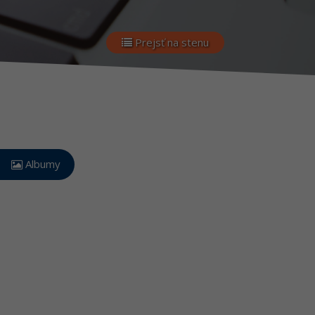
Prejsť na stenu
Albumy