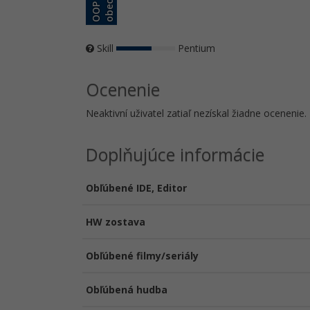
ě
O
O
P
o
b
e
c
n
Skill
Pentium
Ocenenie
Neaktivní uživatel zatiaľ nezískal žiadne ocenenie.
Doplňujúce informácie
Obľúbené IDE, Editor
HW zostava
Obľúbené filmy/seriály
Obľúbená hudba