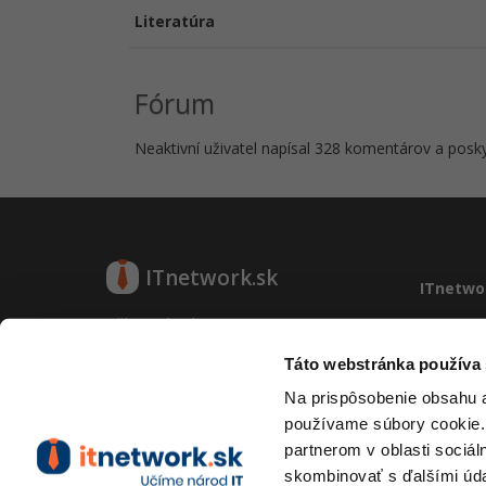
Literatúra
Fórum
Neaktivní uživatel napísal 328 komentárov a poskyt
ITnetwork.sk
ITnetwo
Učíme národ IT
O projek
Reklama
Táto webstránka používa
O projekte
Vývoj sy
Na prispôsobenie obsahu a
Kontakt
používame súbory cookie.
Prevádzk
partnerom v oblasti sociál
RSS
skombinovať s ďalšími údaj