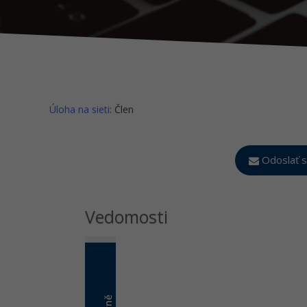
Úloha na sieti
: Člen
Odoslať s
Vedomosti