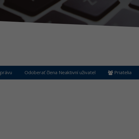
právu
Odoberať člena Neaktivní uživatel
Priatelia