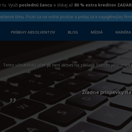
 tu. Využi
poslednú šancu
a získaj až
80 % extra kreditov ZADA
twork tímu. Pozri sa na voľné pozície a pridaj sa k najagilnejšej firm
PRÍBEHY ABSOLVENTOV
BLOG
MÉDIÁ
KARIÉRA
Tento uživatelský účet již není aktivní na základě žádosti jeho majite
„
Žiadne príspevky na