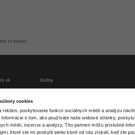
ol 13 riešení.
rk.sk
Služby
te
E-learning
Rekvalifikácie
 súbory cookies
stému
Školenia
 reklám, poskytovanie funkcií sociálnych médií a analýzu návšt
Pre firmy
 Informácie o tom, ako používate naše webové stránky, poskytu
ové podmienky
nych médií, inzercie a analýzy. Títo partneri môžu príslušné info
mi, ktoré ste im poskytli alebo ktoré od vás získali, keď ste pou