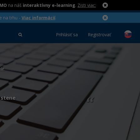
RMO
na náš
interaktívny e-learning
.
Zisti viac:
e na trhu -
Viac informácií
.
Prihlásiť sa
Registrovať
le.
 stene
“