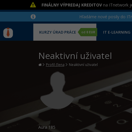
FINÁLNY VÝPREDAJ KREDITOV
na ITnetwork je
Hľadáme nové posily do ITne
KURZY ÚRAD PRÁCE
IT E-LEARNING
od
0 EUR
Neaktivní uživatel
Profil člena
Neaktivní uživatel
Aura
185