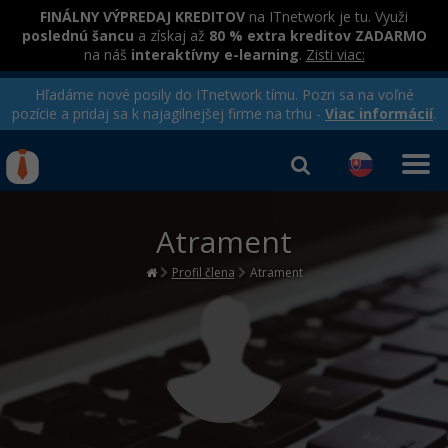
FINÁLNY VÝPREDAJ KREDITOV
na ITnetwork je tu. Využi
poslednú šancu
a získaj až
80 % extra kreditov ZADARMO
na náš
interaktívny e-learning
.
Zisti viac:
Hľadáme nové posily do ITnetwork tímu. Pozri sa na voľné
pozície a pridaj sa k najagilnejšej firme na trhu -
Viac informácií
.
Kurzy Úrad Práce
Od
0 EUR
Atrament
Prihlásiť sa
|
Registrovať
IT e-learning
Rekvalifikačné kurzy
hradené úradom práce
Profil člena
Atrament
Príbehy absolventov
Kurzy programovania
Blog
Ako začať?
Kurzy e-commerce
Médiá
-80%
Java
Testovanie softvéru
Kurzy dizajnu
Kariéra
-80%
-30%
-80%
C# .NET
Marketing
HTML/CSS