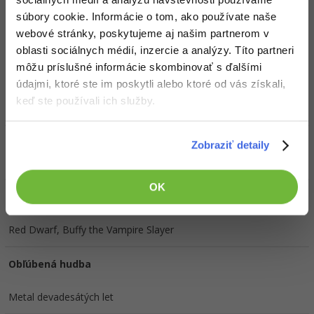
súbory cookie. Informácie o tom, ako používate naše
webové stránky, poskytujeme aj našim partnerom v
Doplňujúce informácie
oblasti sociálnych médií, inzercie a analýzy. Títo partneri
môžu príslušné informácie skombinovať s ďalšími
Obľúbené IDE, Editor
údajmi, ktoré ste im poskytli alebo ktoré od vás získali,
keď ste používali ich služby.
Netbeans, ViM
HW zostava
Zobraziť detaily
OK
Obľúbené filmy/seriály
Red Dwarf, Buffy the Vampire Slayer
Obľúbená hudba
Metal devadesátých let