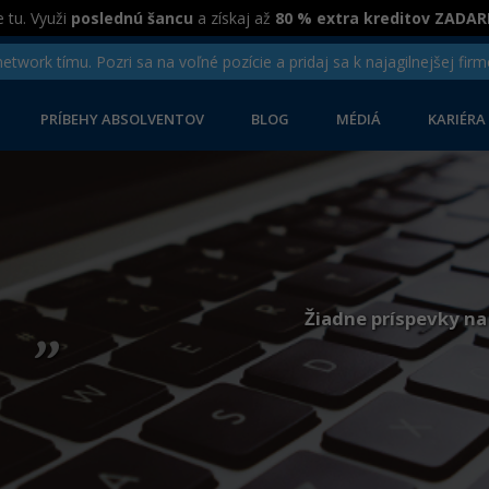
 tu. Využi
poslednú šancu
a získaj až
80 % extra kreditov ZADA
twork tímu. Pozri sa na voľné pozície a pridaj sa k najagilnejšej firm
PRÍBEHY ABSOLVENTOV
BLOG
MÉDIÁ
KARIÉRA
„
Žiadne príspevky na