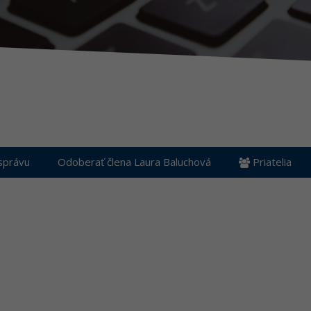
správu
Odoberať člena Laura Baluchová
Priatelia