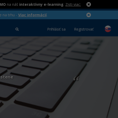
RMO
na náš
interaktívny e-learning
.
Zisti viac:
e na trhu -
Viac informácií
.
Prihlásiť sa
Registrovať
 stene
“