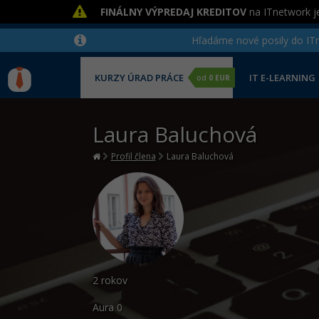
FINÁLNY VÝPREDAJ KREDITOV
na ITnetwork je
Hľadáme nové posily do ITne
KURZY ÚRAD PRÁCE
IT E-LEARNING
od
0 EUR
Laura Baluchová
Profil člena
Laura Baluchová
2 rokov
Aura
0