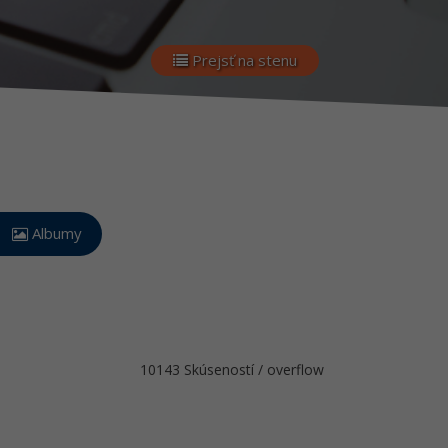
Prejsť na stenu
Albumy
10143 Skúseností / overflow