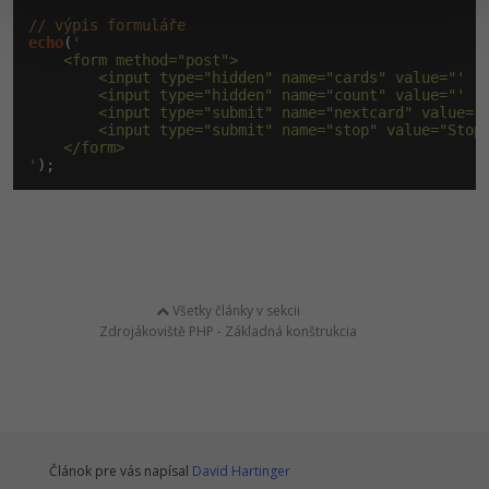
// výpis formuláře
echo
(
'

    <form method="post">

        <input type="hidden" name="cards" value="'
 .
        <input type="hidden" name="count" value="'
 .
        <input type="submit" name="nextcard" value="
        <input type="submit" name="stop" value="Stop"
    </form>

'
);
Všetky články v sekcii
Zdrojákoviště PHP - Základná konštrukcia
Článok pre vás napísal
David Hartinger