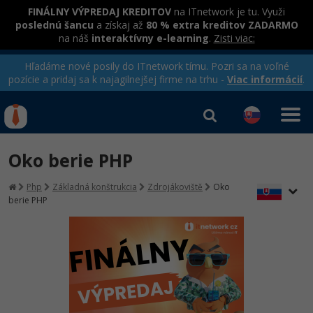
FINÁLNY VÝPREDAJ KREDITOV
na ITnetwork je tu. Využi
poslednú šancu
a získaj až
80 % extra kreditov ZADARMO
na náš
interaktívny e-learning
.
Zisti viac:
Hľadáme nové posily do ITnetwork tímu. Pozri sa na voľné
pozície a pridaj sa k najagilnejšej firme na trhu -
Viac informácií
.
Kurzy Úrad Práce
Od
0 EUR
Oko berie PHP
Prihlásiť sa
|
Registrovať
IT e-learning
Rekvalifikačné kurzy
Php
Základná konštrukcia
Zdrojákoviště
Oko
hradené úradom práce
berie PHP
Kurzy programovania
Ako začať?
-80%
Java
-80%
C# .NET