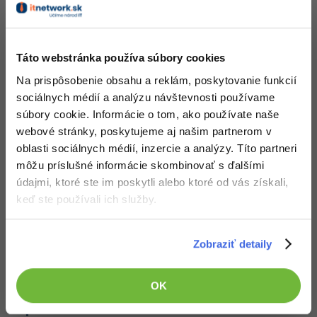
-30%
Médiá
-80%
SEO
Adobe Illustrator
Php - Úprava obrázkov
Kariéra
-30%
Nehodnotené
UX
Adobe Lightroom
Táto webstránka používa súbory cookies
112x
Na prispôsobenie obsahu a reklám, poskytovanie funkcií
-15%
Business
Adobe XD
sociálnych médií a analýzu návštevnosti používame
-30%
-25%
súbory cookie. Informácie o tom, ako používate naše
Copywriting
Adobe InDesign
webové stránky, poskytujeme aj našim partnerom v
-80%
oblasti sociálnych médií, inzercie a analýzy. Títo partneri
MS Office
Adobe After Effects
môžu príslušné informácie skombinovať s ďalšími
Prevod obrázkov do šedej farby v PHP
-80%
údajmi, ktoré ste im poskytli alebo ktoré od vás získali,
Google Dokumenty
Blender
Nehodnotené
keď ste používali ich služby.
130x
Time management
Inkscape
Zobraziť detaily
-80%
Fórum
Fotografovanie
Linux a UNIX
OK
Video
Php ASCIInátor