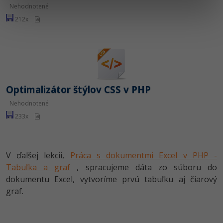
Siete
Ostatné
Nehodnotené
212x
Kybernetická bezpečnost
Fórum
Elektronický podpis
Windows
Optimalizátor štýlov CSS v PHP
Nehodnotené
233x
V ďalšej lekcii,
Práca s dokumentmi Excel v PHP -
Tabuľka a graf
, spracujeme dáta zo súboru do
dokumentu Excel, vytvoríme prvú tabuľku aj čiarový
graf.