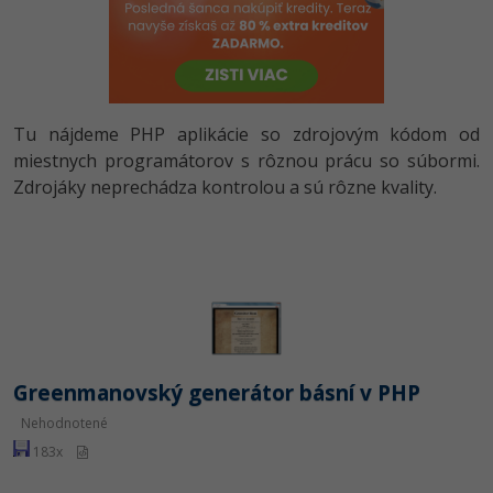
-80%
Python
-80%
JavaScript
-80%
PHP
Tu nájdeme PHP aplikácie so zdrojovým kódom od
miestnych programátorov s rôznou prácu so súbormi.
-80%
C++
Zdrojáky neprechádza kontrolou a sú rôzne kvality.
-80%
Swift
-80%
Kotlin
-80%
Céčko
Greenmanovský generátor básní v PHP
VB.NET
Nehodnotené
SQL
183x
-80%