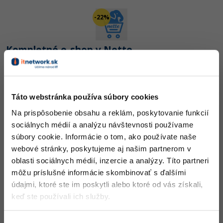
-30%
Médiá
-80%
SEO
Adobe Illustrator
-22%
Kariéra
-30%
UX
Adobe Lightroom
Kompletné e-shop v Nette
-15%
Business
Adobe XD
Kurz: 48 lekcií
-30%
-25%
ZADARMO
,
PRO od: 2 662,50 kreditov
Copywriting
Adobe InDesign
Táto webstránka používa súbory cookies
-80%
MS Office
Adobe After Effects
Na prispôsobenie obsahu a reklám, poskytovanie funkcií
sociálnych médií a analýzu návštevnosti používame
-80%
Google Dokumenty
Blender
súbory cookie. Informácie o tom, ako používate naše
webové stránky, poskytujeme aj našim partnerom v
Cms v Nette a Doctrine 2
Time management
Inkscape
oblasti sociálnych médií, inzercie a analýzy. Títo partneri
Kurz: 15 lekcií
môžu príslušné informácie skombinovať s ďalšími
-80%
Fórum
Fotografovanie
ZADARMO
,
PRO od: 840 kreditov
údajmi, ktoré ste im poskytli alebo ktoré od vás získali,
keď ste používali ich služby.
Linux a UNIX
Video