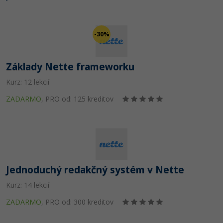
UML
-41%
Algoritmy
-30%
-10%
Umelá inteligencia
Základy Nette frameworku
Pre deti
Kurz: 12 lekcií
Viac
ZADARMO
,
PRO od: 125 kreditov
Fórum
Kurzy e-commerce
Testovanie softvéru
Jednoduchý redakčný systém v Nette
Kurzy dizajnu
-30%
Kurz: 14 lekcií
-80%
Marketing
HTML/CSS
Príbehy absolventov
ZADARMO
,
PRO od: 300 kreditov
-80%
WordPress
Blog
Photoshop