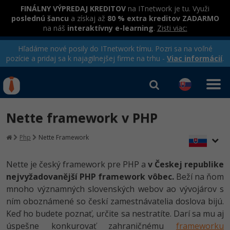
FINÁLNY VÝPREDAJ KREDITOV
na ITnetwork je tu. Využi
poslednú šancu
a získaj až
80 % extra kreditov ZADARMO
na náš
interaktívny e-learning
.
Zisti viac:
Hľadáme nové posily do ITnetwork tímu. Pozri sa na voľné
pozície a pridaj sa k najagilnejšej firme na trhu -
Viac informácií
.
Kurzy Úrad Práce
Od
0 EUR
Nette framework v PHP
Prihlásiť sa
|
Registrovať
IT e-learning
Rekvalifikačné kurzy
Php
Nette Framework
hradené úradom práce
Kurzy programovania
Nette je český framework pre PHP a
v Českej republike
Ako začať?
nejvyžadovanější PHP framework vôbec.
Beží na ňom
mnoho významných slovenských webov ao vývojárov s
-80%
Java
ním oboznámené so českí zamestnávatelia doslova bijú.
Keď ho budete poznať, určite sa nestratíte. Darí sa mu aj
-80%
C# .NET
úspešne konkurovať zahraničnému
frameworku