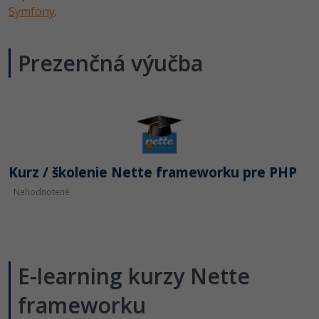
Symfony
.
-80%
Python
-80%
JavaScript
Prezenčná výučba
-80%
PHP
-80%
C++
-80%
Swift
Kurz / školenie Nette frameworku pre PHP
-80%
Kotlin
Nehodnotené
-80%
Céčko
VB.NET
E-learning kurzy Nette
SQL
frameworku
-80%