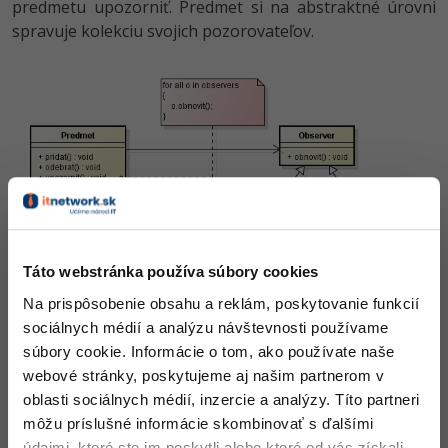
predmetu upozorniť. Predmet si na abstraktné úrovni
-30%
Médiá
-80%
SEO
spravuje kolekciu svojich pozorovateľov.
Adobe Illustrator
Kariéra
-30%
UX
Adobe Lightroom
-15%
Business
Adobe XD
-30%
-25%
Copywriting
Adobe InDesign
-80%
MS Office
Adobe After Effects
-80%
Google Dokumenty
Blender
Táto webstránka používa súbory cookies
Na prispôsobenie obsahu a reklám, poskytovanie funkcií
Time management
Inkscape
sociálnych médií a analýzu návštevnosti používame
Pri zmene stavu na sebe predmet zavolá metódu
-80%
súbory cookie. Informácie o tom, ako používate naše
Fórum
Fotografovanie
ao viac sa nestará. Metóda je
upozornit()
webové stránky, poskytujeme aj našim partnerom v
implementovaná v abstraktnej triede
a
Predmet
oblasti sociálnych médií, inzercie a analýzy. Títo partneri
Linux a UNIX
Video
proiteruje kolekciu jeho pozorovateľov. Na nich je
môžu príslušné informácie skombinovať s ďalšími
zavolaná metóda
, čím je ich stav opäť
obnovit()
údajmi, ktoré ste im poskytli alebo ktoré od vás získali,