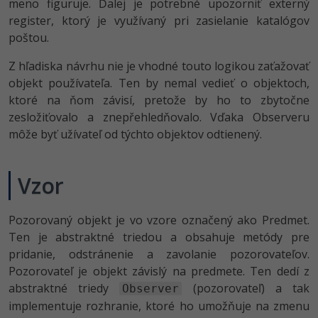
UML
meno figuruje. Ďalej je potrebné upozorniť externý
register, ktorý je využívaný pri zasielanie katalógov
-41%
Algoritmy
poštou.
-10%
Z hľadiska návrhu nie je vhodné touto logikou zaťažovať
Umelá inteligencia
objekt používateľa. Ten by nemal vedieť o objektoch,
ktoré na ňom závisí, pretože by ho to zbytočne
Pre deti
zesložiťovalo a znepřehledňovalo. Vďaka Observeru
môže byť užívateľ od týchto objektov odtienený.
Viac
Fórum
Vzor
Kurzy e-commerce
Pozorovaný objekt je vo vzore označený ako Predmet.
Ten je abstraktné triedou a obsahuje metódy pre
Testovanie softvéru
Kurzy dizajnu
pridanie, odstránenie a zavolanie pozorovateľov.
-30%
-80%
Marketing
Pozorovateľ je objekt závislý na predmete. Ten dedí z
HTML/CSS
Príbehy absolventov
abstraktné triedy
(pozorovateľ) a tak
Observer
-80%
WordPress
implementuje rozhranie, ktoré ho umožňuje na zmenu
Blog
Photoshop