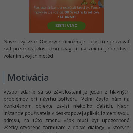
-80%
Python
-80%
JavaScript
-80%
PHP
Návrhový vzor Observer umožňuje objektu spravovať
-80%
rad pozorovateľov, ktorí reagujú na zmenu jeho stavu
C++
volaním svojich metód.
-80%
Swift
Motivácia
-80%
Kotlin
-80%
Vysporiadanie sa so závislosťami je jeden z hlavných
Céčko
problémov pri návrhu softvéru. Veľmi často nám na
VB.NET
konkrétnom objekte závisí niekoľko ďalších. Napr.
inštancie používateľa v desktopovej aplikácii zmení svoju
SQL
adresu, na túto zmenu však musí byť upozornené
všetky otvorené formuláre a ďalšie dialógy, v ktorých
-80%