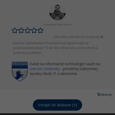
Užívateľské hodnotenie:
Ešte nikto nehodnotil, buď prvý!
David je zakladatelem ITnetwork a programování se
profesionálně věnuje 15 let. Má rád Nirvanu, nemovitosti a
svobodu podnikání.
David sa informačné technológie naučil na
Unicorn University
- prestížnej súkromnej
vysokej škole IT a ekonómie.
Aktivity
Vstúpiť do diskusie (3)