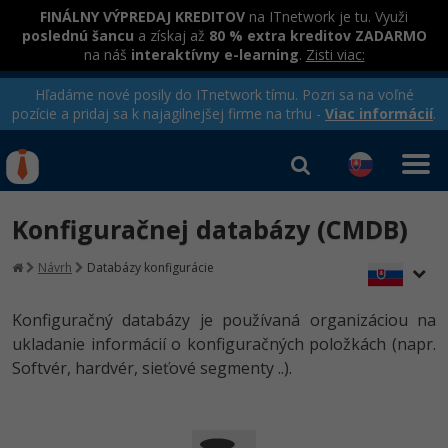
FINÁLNY VÝPREDAJ KREDITOV
na ITnetwork je tu. Využi
poslednú šancu
a získaj až
80 % extra kreditov ZADARMO
na náš
interaktívny e-learning
.
Zisti viac:
Hľadáme nové posily do ITnetwork tímu. Pozri sa na voľné
pozície a pridaj sa k najagilnejšej firme na trhu -
Viac informácií
.
Kurzy Úrad Práce
Od
0 EUR
Konfiguračnej databázy (CMDB)
Prihlásiť sa
|
Registrovať
IT e-learning
Rekvalifikačné kurzy
Návrh
Databázy konfigurácie
hradené úradom práce
Kurzy programovania
Konfiguračný databázy je používaná organizáciou na
Ako začať?
ukladanie informácií o konfiguračných položkách (napr.
Softvér, hardvér, sieťové segmenty ..).
-80%
Java
-80%
C# .NET