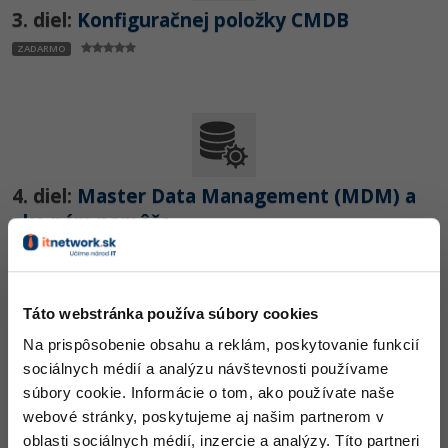
UML
3. diel:
Konfiguračnej položky CMDB
-41%
Algoritmy
ZADARMO
-10%
Umelá inteligencia
Pre deti
Viac
4. diel:
Master Data Management (MDM) a
ako nám pomôže
Fórum
ZADARMO
Kurzy e-commerce
Táto webstránka používa súbory cookies
Testovanie softvéru
Kurzy dizajnu
Na prispôsobenie obsahu a reklám, poskytovanie funkcií
sociálnych médií a analýzu návštevnosti používame
-30%
-80%
Marketing
HTML/CSS
Príbehy absolventov
5. diel:
Zavádzanie Master Data
súbory cookie. Informácie o tom, ako používate naše
webové stránky, poskytujeme aj našim partnerom v
Management v praxi
-80%
WordPress
Blog
Photoshop
oblasti sociálnych médií, inzercie a analýzy. Títo partneri