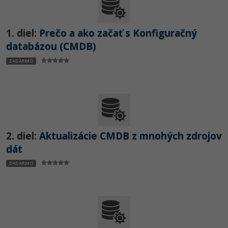
-80%
Python
1. diel:
Prečo a ako začať s Konfiguračný
-80%
JavaScript
databázou (CMDB)
-80%
PHP
ZADARMO
-80%
C++
-80%
Swift
-80%
Kotlin
2. diel:
Aktualizácie CMDB z mnohých zdrojov
dát
-80%
Céčko
ZADARMO
VB.NET
SQL
-80%