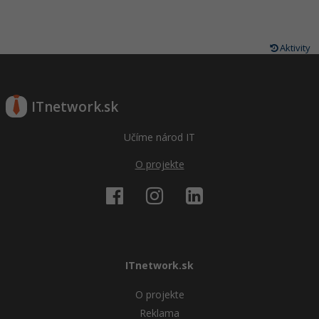
Siete
Ostatné
Kybernetická bezpečnost
Fórum
Aktivity
Elektronický podpis
Windows
ITnetwork.sk
Učíme národ IT
O projekte
ITnetwork.sk
O projekte
Reklama