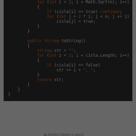
for
 (
int
 i = 
2
; i < Math.Sqrt(n); i++)

            {

if
 (cisla[i] == true) 
continue
;

for
 (
int
 j = 
2
 * i; j < n; j += i)

                    cisla[j] = true;

            }

        }

public
String
 toString()

        {

String
 str = 
""
;

for
 (
int
 i = 
2
; i < cisla.Length; i++)

            {

if
 (cisla[i] == false)

                    str += i + 
", "
;

            }

return
 str;

        }

    }

}
Všetky články v sekcii