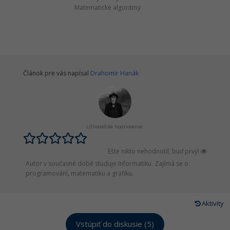
Matematické algoritmy
Článok pre vás napísal
Drahomír Hanák
Užívateľské hodnotenie:
Ešte nikto nehodnotil, buď prvý!
Autor v současné době studuje Informatiku. Zajímá se o
programování, matematiku a grafiku.
Aktivity
Vstúpiť do diskusie (5)