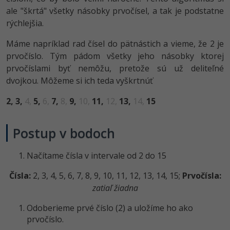
UML
ale "škrtá" všetky násobky prvočísel, a tak je podstatne
-41%
rýchlejšia.
Algoritmy
Máme napríklad rad čísel do pätnástich a vieme, že 2 je
-10%
Umelá inteligencia
prvočíslo. Tým pádom všetky jeho násobky ktorej
prvočíslami byť nemôžu, pretože sú už deliteľné
Pre deti
dvojkou. Môžeme si ich teda vyškrtnúť
Viac
2,
3,
4,
5,
6,
7,
8,
9,
10,
11,
12,
13,
14,
15
Fórum
Postup v bodoch
Kurzy e-commerce
Načítame čísla v intervale od 2 do 15
Testovanie softvéru
Čísla:
2, 3, 4, 5, 6, 7, 8, 9, 10, 11, 12, 13, 14, 15;
Prvočísla:
Kurzy dizajnu
zatiaľ žiadna
-30%
-80%
Marketing
HTML/CSS
Príbehy absolventov
Odoberieme prvé číslo (2) a uložíme ho ako
-80%
prvočíslo.
WordPress
Blog
Photoshop