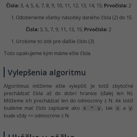
Čísla:
3, 4, 5, 6, 7, 8, 9, 10, 11, 12, 13, 14, 15;
Prvočísla:
2
-30%
Médiá
-80%
SEO
Adobe Illustrator
Odoberieme všetky násobky daného čísla (2) do 15
Kariéra
-30%
UX
Adobe Lightroom
Čísla:
3, 5, 7, 9, 11, 13, 15;
Prvočísla:
2
-15%
Business
Adobe XD
Urobíme to isté pre ďalšie číslo (3)
-30%
-25%
Copywriting
Adobe InDesign
Toto opakujeme kým máme ešte čísla.
-80%
MS Office
Adobe After Effects
Vylepšenia algoritmu
-80%
Google Dokumenty
Blender
Algoritmus môžeme ešte vylepšiť. Je totiž zbytočné
prechádzať čísla až do dobrí hranice (ďalej len N).
Time management
Inkscape
Môžeme ich prechádzať len do odmocniny z N. Ak totiž
-80%
budeme mať číslo zapísané ako
, tak
a
x * y
x
y
Fórum
Fotografovanie
bude vždy <= odmocnine z N.
Linux a UNIX
Video