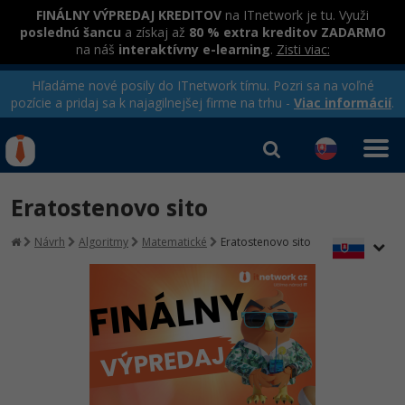
FINÁLNY VÝPREDAJ KREDITOV
na ITnetwork je tu. Využi
poslednú šancu
a získaj až
80 % extra kreditov ZADARMO
na náš
interaktívny e-learning
.
Zisti viac:
Hľadáme nové posily do ITnetwork tímu. Pozri sa na voľné
pozície a pridaj sa k najagilnejšej firme na trhu -
Viac informácií
.
Kurzy Úrad Práce
Od
0 EUR
Eratostenovo sito
Prihlásiť sa
|
Registrovať
IT e-learning
Rekvalifikačné kurzy
Návrh
Algoritmy
Matematické
Eratostenovo sito
hradené úradom práce
Kurzy programovania
Ako začať?
-80%
Java
-80%
C# .NET