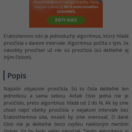
-80%
Python
-80%
JavaScript
-80%
PHP
Eratostenovo sito je jednoduchý algoritmus, ktorý hľadá
prvočísla v danom intervale. Algoritmus počíta s tým, že
-80%
C++
násobky prvočísel už nie sú prvočísla (sú deliteľné aj
iným číslom).
-80%
Swift
Popis
-80%
Kotlin
-80%
Najskôr objasním prvočísla. Sú to čísla deliteľné len
Céčko
jednotkou a sama sebou. Avšak číslo jedna nie je
prvočíslo, preto algoritmus hľadá od 2 do N. Ak by sme
VB.NET
chceli nájsť všetky prvočísla v nejakom intervale bez
Eratosthenova sita, museli by sme overovať, či dané
SQL
číslo nie je deliteľné bezo zvyšku niektorým menším
-80%
číslom, čo by bolo veľmi náročné. Tento algoritmus si