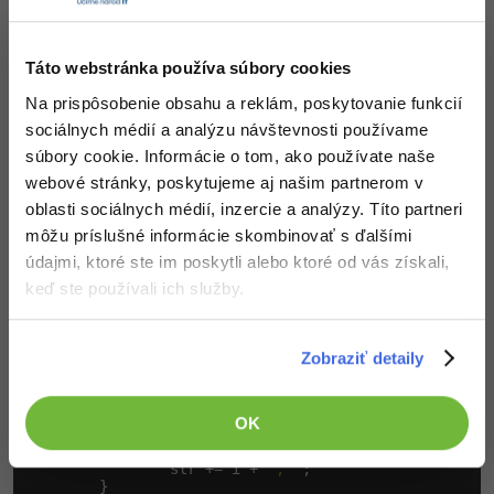
Ukážka v Jave
Táto webstránka používa súbory cookies
Na prispôsobenie obsahu a reklám, poskytovanie funkcií
package
 algoritmy;

sociálnych médií a analýzu návštevnosti používame
public
class
 Sieve {

súbory cookie. Informácie o tom, ako používate naše
webové stránky, poskytujeme aj našim partnerom v
private
boolean
[] cisla;

oblasti sociálnych médií, inzercie a analýzy. Títo partneri
public
 Sieve(
int
 n) {

môžu príslušné informácie skombinovať s ďalšími
        cisla = 
new
boolean
[n];

        cisla[
0
] = cisla[
1
] = true;

údajmi, ktoré ste im poskytli alebo ktoré od vás získali,
for
(
int
 i = 
2
; i < Math.sqrt(n); i++) {

keď ste používali ich služby.
if
 (cisla[i] == true) 
continue
;

for
 (
int
 j = 
2
*i; j < n; j += i)

                cisla[j] = true;

        }

Zobraziť detaily
    }

public
String
 toString() {

String
 str = 
""
;

OK
for
(
int
 i = 
2
; i < cisla.length; i++) {

if
 (cisla[i] == false)

                str += i + 
", "
;

        }
