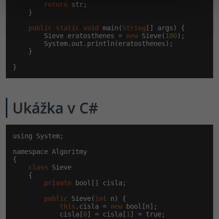
return
 str;

    }

public
static
void
 main(
String
[] args) {

        Sieve eratosthenes = 
new
 Sieve(
100
);

        System.out.println(eratosthenes);

    }

}
Ukážka v C#
using System;

namespace Algoritmy

{

class
 Sieve

    {

private
 bool[] cisla;

public
 Sieve(
int
 n) {

this
.cisla = 
new
 bool[n];

            cisla[
0
] = cisla[
1
] = true;
