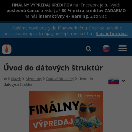
FINÁLNY VÝPREDAJ KREDITOV
na ITnetwork je tu. Využi
poslednú šancu
a získaj až
80 % extra kreditov ZADARMO
na náš
interaktívny e-learning
.
Zisti viac:
Hľadáme nové posily do ITnetwork tímu. Pozri sa na voľné
pozície a pridaj sa k najagilnejšej firme na trhu -
Viac informácií
.
Kurzy Úrad Práce
Od
0 EUR
Úvod do dátových štruktúr
Prihlásiť sa
|
Registrovať
IT e-learning
Rekvalifikačné kurzy
Návrh
Algoritmy
Dátové štruktúry
Úvod do
hradené úradom práce
dátových štruktúr
Kurzy programovania
Ako začať?
-80%
Java
-80%
C# .NET