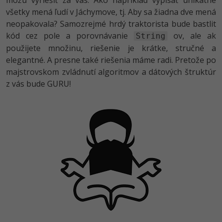
môžu vyriešiť za vás. Ako napríklad vypísať unikátne
všetky mená ľudí v Jáchymove, tj. Aby sa žiadna dve mená
neopakovala? Samozrejmé hrdý traktorista bude bastlit
kód cez pole a porovnávanie
ov, ale ak
String
použijete množinu, riešenie je krátke, stručné a
elegantné. A presne také riešenia máme radi. Pretože po
majstrovskom zvládnutí algoritmov a dátových štruktúr
z vás bude GURU!