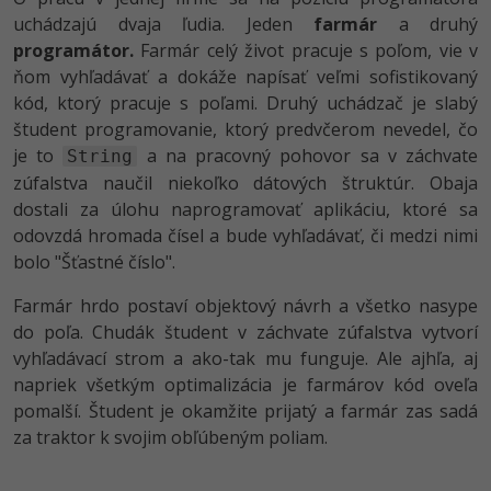
uchádzajú dvaja ľudia. Jeden
farmár
a druhý
programátor.
Farmár celý život pracuje s poľom, vie v
ňom vyhľadávať a dokáže napísať veľmi sofistikovaný
kód, ktorý pracuje s poľami. Druhý uchádzač je slabý
študent programovanie, ktorý predvčerom nevedel, čo
je to
a na pracovný pohovor sa v záchvate
String
zúfalstva naučil niekoľko dátových štruktúr. Obaja
dostali za úlohu naprogramovať aplikáciu, ktoré sa
odovzdá hromada čísel a bude vyhľadávať, či medzi nimi
bolo "Šťastné číslo".
Farmár hrdo postaví objektový návrh a všetko nasype
do poľa. Chudák študent v záchvate zúfalstva vytvorí
vyhľadávací strom a ako-tak mu funguje. Ale ajhľa, aj
napriek všetkým optimalizácia je farmárov kód oveľa
pomalší. Študent je okamžite prijatý a farmár zas sadá
za traktor k svojim obľúbeným poliam.