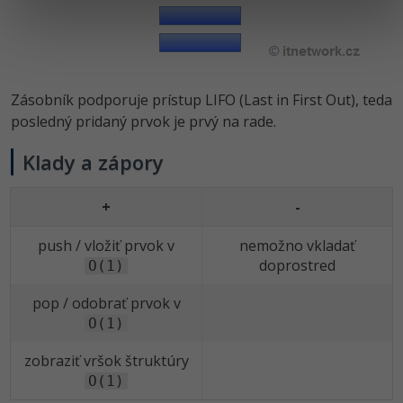
Zásobník podporuje prístup LIFO (Last in First Out), teda
posledný pridaný prvok je prvý na rade.
Klady a zápory
+
-
push / vložiť prvok v
nemožno vkladať
doprostred
O(1)
pop / odobrať prvok v
O(1)
zobraziť vršok štruktúry
O(1)