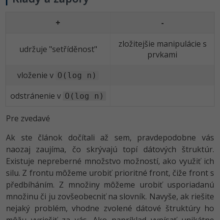
+
-
zložitejšie manipulácie s
udržuje "setříděnost"
prvkami
vloženie v
O(log n)
odstránenie v
O(log n)
Pre zvedavé
Ak ste článok dočítali až sem, pravdepodobne vás
naozaj zaujíma, čo skrývajú topí dátových štruktúr.
Existuje nepreberné množstvo možností, ako využiť ich
silu. Z frontu môžeme urobiť prioritné front, čiže front s
předbíháním. Z množiny môžeme urobiť usporiadanú
množinu či ju zovšeobecniť na slovník. Navyše, ak riešite
nejaký problém, vhodne zvolené dátové štruktúry ho