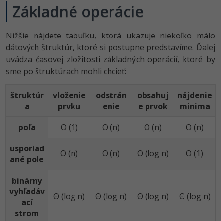
Základné operácie
Nižšie nájdete tabuľku, ktorá ukazuje niekoľko málo
dátových štruktúr, ktoré si postupne predstavíme. Ďalej
uvádza časovej zložitosti základných operácií, ktoré by
sme po štruktúrach mohli chcieť:
štruktúr
vloženie
odstrán
obsahuj
nájdenie
a
prvku
enie
e prvok
minima
poľa
O (1)
O (n)
O (n)
O (n)
usporiad
O (n)
O (n)
O (log n)
O (1)
ané pole
binárny
vyhľadáv
Θ (log n)
Θ (log n)
Θ (log n)
Θ (log n)
ací
strom