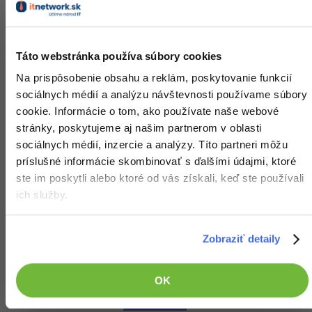
Táto webstránka používa súbory cookies
Na prispôsobenie obsahu a reklám, poskytovanie funkcií
sociálnych médií a analýzu návštevnosti používame súbory
cookie. Informácie o tom, ako používate naše webové
stránky, poskytujeme aj našim partnerom v oblasti
Front alebo zásobník používame pokiaľ
potrebujeme s
sociálnych médií, inzercie a analýzy. Títo partneri môžu
prvkami pracovať v poradí v akom boli pridané
alebo
príslušné informácie skombinovať s ďalšími údajmi, ktoré
v opačnom. Fronta podporuje prístup FIFO (First In First
ste im poskytli alebo ktoré od vás získali, keď ste používali
Out, teda prvý pridaný prvok je prvá na rade).
ich služby.
Zobraziť detaily
OK