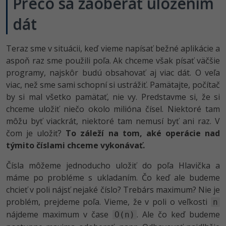
Prečo sa zaoberať uložením
UML
dát
-41%
Algoritmy
-10%
Teraz sme v situácii, keď vieme napísať bežné aplikácie a
Umelá inteligencia
aspoň raz sme použili poľa. Ak chceme však písať väčšie
Pre deti
programy, najskôr budú obsahovať aj viac dát. O veľa
viac, než sme sami schopní si ustrážiť. Pamätajte, počítač
Viac
by si mal všetko pamätať, nie vy. Predstavme si, že si
chceme uložiť niečo okolo milióna čísel. Niektoré tam
Fórum
môžu byť viackrát, niektoré tam nemusí byť ani raz. V
čom je uložiť?
To záleží na tom, aké operácie nad
týmito číslami chceme vykonávať.
Kurzy e-commerce
Čísla môžeme jednoducho uložiť do poľa Hlavička a
Testovanie softvéru
Kurzy dizajnu
máme po probléme s ukladaním. Čo keď ale budeme
-30%
chcieť v poli nájsť nejaké číslo? Trebárs maximum? Nie je
-80%
Marketing
HTML/CSS
Príbehy absolventov
problém, prejdeme poľa. Vieme, že v poli o veľkosti
n
-80%
nájdeme maximum v čase
. Ale čo keď budeme
O(n)
WordPress
Blog
Photoshop