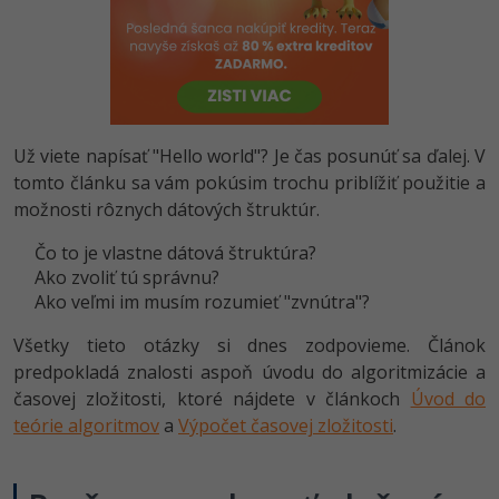
-80%
Python
-80%
JavaScript
-80%
PHP
Už viete napísať "Hello world"? Je čas posunúť sa ďalej. V
-80%
tomto článku sa vám pokúsim trochu priblížiť použitie a
C++
možnosti rôznych dátových štruktúr.
-80%
Swift
Čo to je vlastne dátová štruktúra?
Ako zvoliť tú správnu?
-80%
Kotlin
Ako veľmi im musím rozumieť "zvnútra"?
-80%
Céčko
Všetky tieto otázky si dnes zodpovieme. Článok
predpokladá znalosti aspoň úvodu do algoritmizácie a
VB.NET
časovej zložitosti, ktoré nájdete v článkoch
Úvod do
teórie algoritmov
a
Výpočet časovej zložitosti
.
SQL
-80%