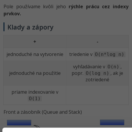
Pole používame kvôli jeho
rýchle prácu cez indexy
prvkov.
Klady a zápory
+
-
jednoduché na vytvorenie
triedenie v
O(n*log n)
vyhľadávanie v
,
O(n)
jednoduché na použitie
popr.
, ak je
O(log n)
zotriedené
priame indexovanie v
O(1)
Front a zásobník (Queue and Stack)