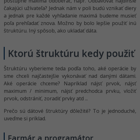
postupne maxima odoberať, napr. Odbavovať najdlhšie
-30%
Médiá
-80%
čakajúci užívateľa? Jednak nám v poli budú vznikať diery
SEO
Adobe Illustrator
a jednak pre každé vyhľadanie maximá budeme musieť
Kariéra
-30%
poľa prehľadať znova. Možno by bolo lepšie použiť inú
UX
Adobe Lightroom
štruktúru. Iný spôsob, ako ukladať dáta.
-15%
Business
Adobe XD
-30%
Ktorú štruktúru kedy použiť
-25%
Copywriting
Adobe InDesign
-80%
MS Office
Štruktúru vyberieme teda podľa toho, aké operácie by
Adobe After Effects
sme chceli najčastejšie vykonávať nad danými dátami.
-80%
Google Dokumenty
Blender
Aké operácie chceme? Napríklad nájsť prvok, nájsť
maximum / minimum, nájsť predchodca prvku, vložiť
Time management
Inkscape
prvok, odstrániť, zoradiť prvky atd ...
-80%
Prečo sú dátové štruktúry dôležité? To je jednoduché,
Fórum
Fotografovanie
uveďme si príklad.
Linux a UNIX
Video
Farmár a programátor