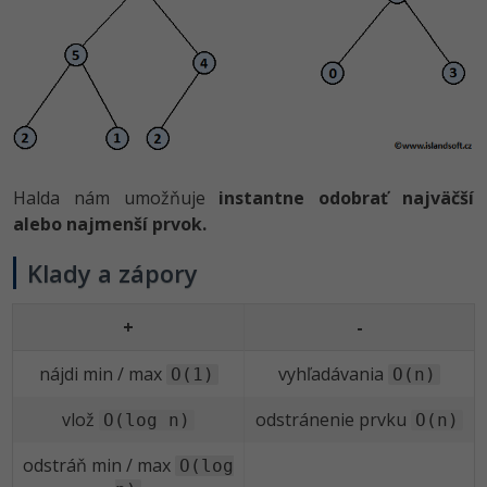
Halda nám umožňuje
instantne odobrať najväčší
alebo najmenší prvok.
Klady a zápory
+
-
nájdi min / max
vyhľadávania
O(1)
O(n)
vlož
odstránenie prvku
O(log n)
O(n)
odstráň min / max
O(log