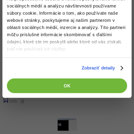
-30%
Médiá
-80%
sociálnych médií a analýzu návštevnosti používame
SEO
Adobe Illustrator
súbory cookie. Informácie o tom, ako používate naše
Kariéra
Generátor máp
-30%
webové stránky, poskytujeme aj našim partnerom v
UX
Adobe Lightroom
Nehodnotené
oblasti sociálnych médií, inzercie a analýzy. Títo partneri
-15%
môžu príslušné informácie skombinovať s ďalšími
287x
Business
Adobe XD
údajmi, ktoré ste im poskytli alebo ktoré od vás získali,
-30%
-25%
keď ste používali ich služby.
Copywriting
Adobe InDesign
-80%
MS Office
Adobe After Effects
Zobraziť detaily
Algoritmus na vygenerovanie 2D hracej
-80%
Google Dokumenty
Blender
plochy
OK
Time management
Inkscape
Nehodnotené
330x
-80%
Fórum
Fotografovanie
Linux a UNIX
Video