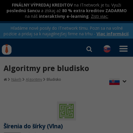
FINÁLNY VÝPREDAJ KREDITOV
na ITnetwork je tu. Využi
poslednú šancu
a získaj až
80 % extra kreditov ZADARMO
na náš
interaktívny e-learning
.
Zisti viac:
Hľadáme nové posily do ITnetwork tímu. Pozri sa na voľné
pozície a pridaj sa k najagilnejšej firme na trhu -
Viac informácií
.
Kurzy Úrad Práce
Od
0 EUR
Algoritmy pre bludisko
Prihlásiť sa
|
Registrovať
IT e-learning
Rekvalifikačné kurzy
Návrh
Algoritmy
Bludisko
hradené úradom práce
Kurzy programovania
Ako začať?
-80%
Java
-80%
Šírenia do šírky (Vlna)
C# .NET