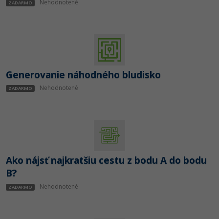
Nehodnotené
ZADARMO
-80%
Python
-80%
JavaScript
-80%
PHP
Generovanie náhodného bludisko
-80%
C++
Nehodnotené
ZADARMO
-80%
Swift
-80%
Kotlin
-80%
Céčko
Ako nájsť najkratšiu cestu z bodu A do bodu
B?
VB.NET
Nehodnotené
ZADARMO
SQL
-80%