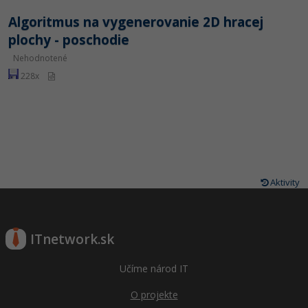
Siete
Ostatné
Algoritmus na vygenerovanie 2D hracej
Kybernetická bezpečnost
Fórum
plochy - poschodie
Nehodnotené
Elektronický podpis
228x
Windows
Aktivity
ITnetwork.sk
Učíme národ IT
O projekte