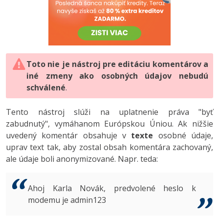
-80%
-80%
Python
WordPress
Photoshop
-80%
-30%
-80%
JavaScript
SEO
Adobe Illustrator
-80%
-30%
PHP
UX
Adobe Lightroom
Toto nie je nástroj pre editáciu komentárov a
iné zmeny ako osobných údajov nebudú
-80%
-15%
C++
Business
Adobe XD
schválené
.
-80%
-30%
-25%
Swift
Copywriting
Adobe InDesign
Tento nástroj slúži na uplatnenie práva "byť
zabudnutý", vymáhanom Európskou Úniou. Ak nižšie
-80%
-80%
Kotlin
MS Office
Adobe After Effects
uvedený komentár obsahuje v
texte
osobné údaje,
-80%
uprav text tak, aby zostal obsah komentára zachovaný,
-80%
Céčko
Google Dokumenty
Blender
ale údaje boli anonymizované. Napr. teda:
VB.NET
Time management
Inkscape
Ahoj Karla Novák, predvolené heslo k
-80%
SQL
Fórum
modemu je admin123
Fotografovanie
-80%