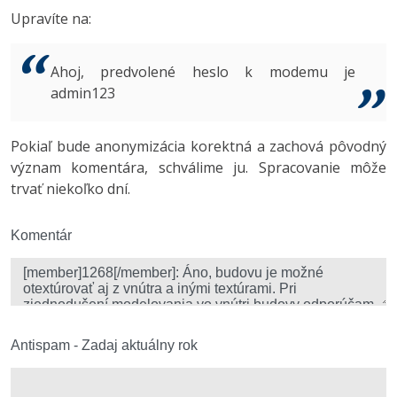
UML
Linux a UNIX
Video
Upravíte na:
-41%
Algoritmy
Siete
Ostatné
Ahoj, predvolené heslo k modemu je
-10%
Umelá inteligencia
Kybernetická bezpečnost
Fórum
admin123
Pre deti
Elektronický podpis
Pokiaľ bude anonymizácia korektná a zachová pôvodný
význam komentára, schválime ju. Spracovanie môže
Viac
Windows
trvať niekoľko dní.
Fórum
Komentár
Antispam - Zadaj aktuálny rok