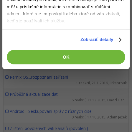
môžu príslušné informácie skombinovať s ďalšími
Gsmart classic root
údajmi, ktoré ste im poskytli alebo ktoré od vás získali,
0 reakcií, 25.9.2016, 00
keď ste používali ich služby.
Pravděpodobně poškozený Android. Přeinstalace?
8 reakcií, 6.9.2016, Neaktivní...
Zobraziť detaily
Vytváření jednoduchých aplikací pro Android
10 reakcií, 4.8.2016, *smoky*
OK
Virus v telefonu instalující náhodné aplikace
27 reakcií, 7.6.2016, Jan Lupčík
Remix OS...rozpoznání zařízení
1 reakcií, 21.1.2016, jirkabrouk
Průběžná aktualizace dat
6 reakcií, 31.12.2015, David Har...
Android - Seskupování zpráv z různých čísel
0 reakcií, 17.10.2015, Adam Ježek
Zjištění povolených wifi kanálů (povolení)