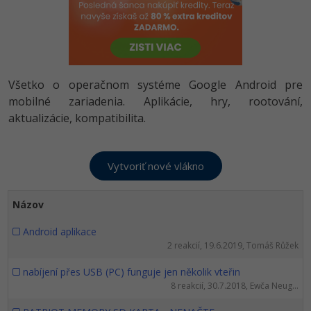
-80%
-80%
Python
WordPress
Photoshop
-80%
-30%
-80%
JavaScript
SEO
Adobe Illustrator
-80%
-30%
PHP
Všetko o operačnom systéme Google Android pre
UX
Adobe Lightroom
mobilné zariadenia. Aplikácie, hry, rootování,
-80%
-15%
C++
aktualizácie, kompatibilita.
Business
Adobe XD
-80%
-30%
-25%
Swift
Copywriting
Adobe InDesign
-80%
-80%
Kotlin
MS Office
Adobe After Effects
Názov
-80%
-80%
Céčko
Google Dokumenty
Blender
Android aplikace
VB.NET
2 reakcií, 19.6.2019, Tomáš Růžek
Time management
Inkscape
nabíjení přes USB (PC) funguje jen několik vteřin
-80%
SQL
Fórum
Fotografovanie
8 reakcií, 30.7.2018, Ewča Neug...
-80%