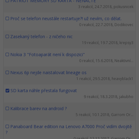
UML
PATRIOT MEMORY SD KARTA - NENAČTE
Linux a UNIX
Video
3 reakcií, 24.7.2018, pokusnicek
-41%
Algoritmy
Siete
Ostatné
Proč se telefon neustále restartuje?! už nevím, co dělat.
0 reakcií, 22.7.2018, Dodikovec
-10%
Umelá inteligencia
Kybernetická bezpečnost
Fórum
Zasekaný telefon - z ničeho nic
19 reakcií, 19.7.2018, krepsy3
Pre deti
Elektronický podpis
Nokia 3 "Fotoaparát není k dispozici"
Viac
Windows
0 reakcií, 15.6.2018, Neaktivní...
Nexus 6p nejde naistalovat lineage os
Fórum
1 reakcií, 29.5.2018, heavyblack1
SD karta náhle přestala fungovat
9 reakcií, 18.3.2018, jakubho
Kalibrace barev na android ?
5 reakcií, 10.1.2018, Garrom Or...
Panaboard Bear edition na Lenovo A7000 Proč vidím dvojitě
?
0 reakcií, 12.12.2017, Garrom Or...