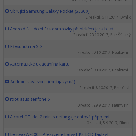
Vibrující Samsung Galaxy Pocket (S5300)
2 reakcií, 6.11.2017, Dynlik
Android N - dolní 3/4 obrazovky při nízkém jasu bliká
3 reakcií, 23.10.2017, Petr Šťastný
Přesunutí na SD
7 reakcií, 9.10.2017, Neaktivní...
Automatické ukládání na kartu
9 reakcií, 9.10.2017, Neaktivní...
Android klávesnice (multijazyčná)
2 reakcií, 8.10.2017, Petr Čech
root-asus zenfone 5
0 reakcií, 29.9.2017, Faunty Pr...
Alcatel OT idol 2 mini s nefunguje datové připojení
0 reakcií, 5.9.2017, Filmun
Lenovo A7000 - Přesycené barvy [IPS LCD Diplay]