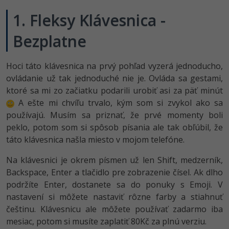
UML
Linux a UNIX
Video
1. Fleksy Klávesnica -
-41%
Algoritmy
Siete
Ostatné
Bezplatne
-10%
Umelá inteligencia
Kybernetická bezpečnost
Fórum
Hoci táto klávesnica na prvý pohľad vyzerá jednoducho,
Pre deti
Elektronický podpis
ovládanie už tak jednoduché nie je. Ovláda sa gestami,
ktoré sa mi zo začiatku podarili urobiť asi za päť minút
Viac
Windows
A ešte mi chvíľu trvalo, kým som si zvykol ako sa
používajú. Musím sa priznať, že prvé momenty boli
Fórum
peklo, potom som si spôsob písania ale tak obľúbil, že
táto klávesnica našla miesto v mojom telefóne.
Na klávesnici je okrem písmen už len Shift, medzerník,
Backspace, Enter a tlačidlo pre zobrazenie čísel. Ak dlho
podržíte Enter, dostanete sa do ponuky s Emoji. V
nastavení si môžete nastaviť rôzne farby a stiahnuť
češtinu. Klávesnicu ale môžete používať zadarmo iba
mesiac, potom si musíte zaplatiť 80Kč za plnú verziu.