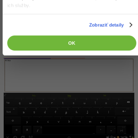
Klávesnica svojím vzhľadom nenadchne, ale ani neurazí.
ich služby.
Ponúka písanie pomocou ťahov alebo vkladanie
smajlíkov. Je to taká obyčajná klávesnice. Môžete si
nastaviť témy alebo rozloženie kláves. Pre väčšinu
Zobraziť detaily
nastavenia si ale potrebujete kúpiť premium verziu za
necelých deväťdesiat korún. Nastavenie je napoly
OK
anglicky a napoly česky.