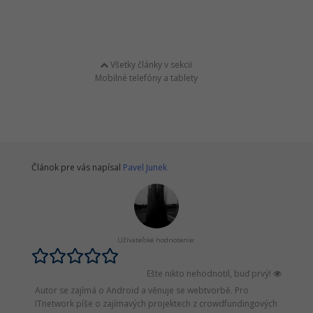
Všetky články v sekcii
Mobilné telefóny a tablety
Článok pre vás napísal
Pavel Junek
Užívateľské hodnotenie:
Ešte nikto nehodnotil, buď prvý!
Autor se zajímá o Android a věnuje se webtvorbě. Pro
ITnetwork píše o zajímavých projektech z crowdfundingových