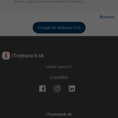
serverů a zprávy ze světa mobilních technologií.
Aktivity
Vstúpiť do diskusie (15)
ITnetwork.sk
Učíme národ IT
O projekte
ITnetwork.sk