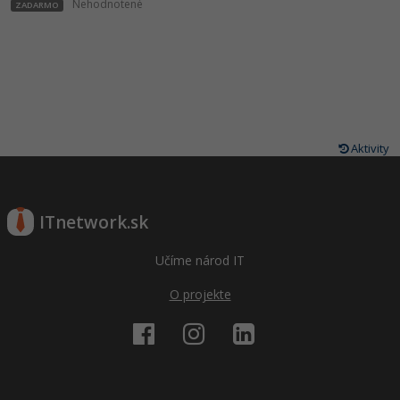
Nehodnotené
ZADARMO
Aktivity
ITnetwork.sk
Učíme národ IT
O projekte