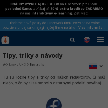
FINÁLNY VÝPREDAJ KREDITOV
na ITnetwork je tu. Využi
poslednú šancu
a získaj až
80 % extra kreditov ZADARMO
na náš
interaktívny e-learning
.
Zisti viac:
Hľadáme nové posily do ITnetwork tímu. Pozri sa na voľné
pozície a pridaj sa k najagilnejšej firme na trhu -
Viac informácií
.
Kurzy Úrad Práce
Od
0 EUR
Tipy, triky a návody
Prihlásiť sa
|
Registrovať
IT e-learning
Rekvalifikačné kurzy
Linux a UNIX
Tipy a triky
hradené úradom práce
Kurzy programovania
Tu sú rôzne tipy a triky od našich redaktorov. Či máš
Ako začať?
niečo, o čo by si sa mohol s ostatnými podeliť, neváhaj!
Kurzy e-commerce
-80%
Java
Testovanie softvéru
-80%
-30%
C# .NET
Marketing