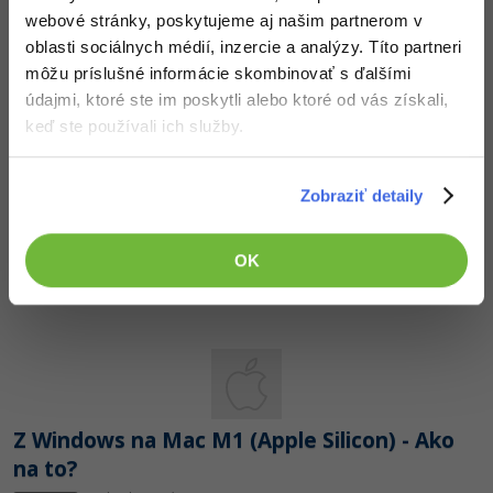
webové stránky, poskytujeme aj našim partnerom v
-15%
Adobe XD
oblasti sociálnych médií, inzercie a analýzy. Títo partneri
Tails OS - Inštalácia
môžu príslušné informácie skombinovať s ďalšími
-25%
Nehodnotené
Adobe InDesign
ZADARMO
údajmi, ktoré ste im poskytli alebo ktoré od vás získali,
keď ste používali ich služby.
Adobe After Effects
-80%
Blender
Zobraziť detaily
Inkscape
Prvé kroky v Tails OS
OK
Nehodnotené
ZADARMO
-80%
Fotografovanie
Video
Ostatné
Z Windows na Mac M1 (Apple Silicon) - Ako
Fórum
na to?