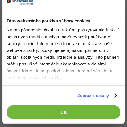
UML
-41%
Algoritmy
Komunitné projekty so
Táto webstránka používa súbory cookies
-10%
Umelá inteligencia
Na prispôsobenie obsahu a reklám, poskytovanie funkcií
zdrojovým kódom
sociálnych médií a analýzu návštevnosti používame
Pre deti
súbory cookie. Informácie o tom, ako používate naše
webové stránky, poskytujeme aj našim partnerom v
Viac
oblasti sociálnych médií, inzercie a analýzy. Títo partneri
môžu príslušné informácie skombinovať s ďalšími
Fórum
údajmi, ktoré ste im poskytli alebo ktoré od vás získali,
Cell Simulator
keď ste používali ich služby.
Kurzy e-commerce
Nehodnotené
21x
Testovanie softvéru
Zobraziť detaily
Kurzy dizajnu
-30%
-80%
Marketing
HTML/CSS
Príbehy absolventov
OK
-80%
WordPress
Blog
Photoshop