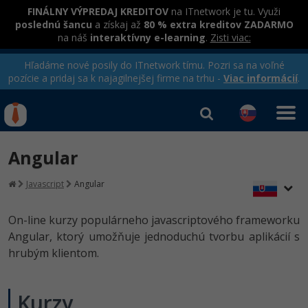
FINÁLNY VÝPREDAJ KREDITOV
na ITnetwork je tu. Využi
poslednú šancu
a získaj až
80 % extra kreditov ZADARMO
na náš
interaktívny e-learning
.
Zisti viac:
Hľadáme nové posily do ITnetwork tímu. Pozri sa na voľné
pozície a pridaj sa k najagilnejšej firme na trhu -
Viac informácií
.
Kurzy Úrad Práce
Od
0 EUR
Angular
Prihlásiť sa
|
Registrovať
IT e-learning
Rekvalifikačné kurzy
Javascript
Angular
hradené úradom práce
Kurzy programovania
On-line kurzy populárneho javascriptového frameworku
Ako začať?
Angular, ktorý umožňuje jednoduchú tvorbu aplikácií s
hrubým klientom.
-80%
Java
-80%
C# .NET
Kurzy