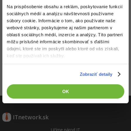
UML
Na prispôsobenie obsahu a reklám, poskytovanie funkcií
-41%
sociálnych médií a analýzu návštevnosti používame
Algoritmy
súbory cookie. Informácie o tom, ako používate naše
-10%
Umelá inteligencia
webové stránky, poskytujeme aj našim partnerom v
oblasti sociálnych médií, inzercie a analýzy. Títo partneri
3. diel:
JSONP pre začiatočníkov
Pre deti
môžu príslušné informácie skombinovať s ďalšími
ZADARMO
údajmi, ktoré ste im poskytli alebo ktoré od vás získali,
Viac
keď ste používali ich služby.
Fórum
Zobraziť detaily
Kurzy e-commerce
OK
Aktivity
Testovanie softvéru
Kurzy dizajnu
-30%
-80%
Marketing
HTML/CSS
Príbehy absolventov
ITnetwork.sk
-80%
WordPress
Blog
Photoshop
Učíme národ IT