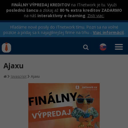
FINÁLNY VÝPREDAJ KREDITOV
na ITnetwork je tu. Využi
poslednú šancu
a získaj až
80 % extra kreditov ZADARMO
na náš
interaktívny e-learning
.
Zisti viac:
Hľadáme nové posily do ITnetwork tímu. Pozri sa na voľné
pozície a pridaj sa k najagilnejšej firme na trhu -
Viac informácií
.
Kurzy Úrad Práce
Od
0 EUR
Ajaxu
Prihlásiť sa
|
Registrovať
IT e-learning
Rekvalifikačné kurzy
Javascript
Ajaxu
hradené úradom práce
Kurzy programovania
Ako začať?
-80%
Java
-80%
C# .NET