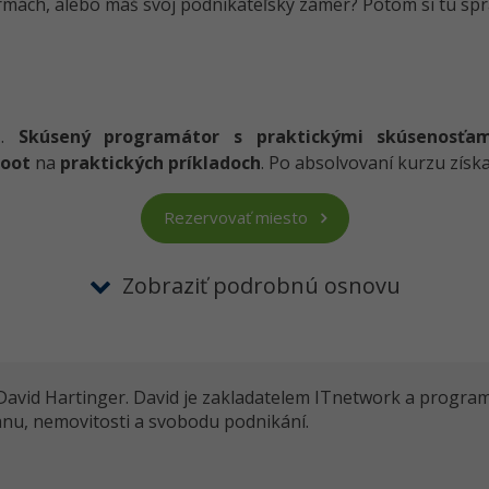
rmách, alebo máš svoj podnikateľský zámer? Potom si tu spr
e
.
Skúsený programátor s praktickými skúsenosťam
Boot
na
praktických príkladoch
. Po absolvovaní kurzu získ
Rezervovať miesto
Zobraziť podrobnú osnovu
 David Hartinger. David je zakladatelem ITnetwork a progra
vanu, nemovitosti a svobodu podnikání.