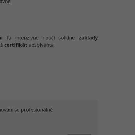
ávne!
i
ťa intenzívne naučí solídne
základy
aš
certifikát
absolventa.
mování se profesionálně