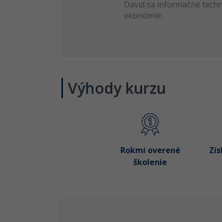
David sa informačné techn
ekonómie.
Výhody kurzu
Rokmi overené
Zís
školenie