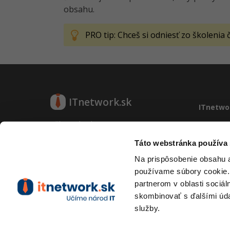
obsahu.
PRO tip: Chceš si odniesť zo školenia
ITnetwork.sk
ITnetwo
Učíme národ IT
O projek
Reklama
Táto webstránka používa
O projekte
Vývoj sy
Na prispôsobenie obsahu a
Kontakt
používame súbory cookie.
Prevádzk
partnerom v oblasti sociál
RSS
skombinovať s ďalšími údaj
služby.