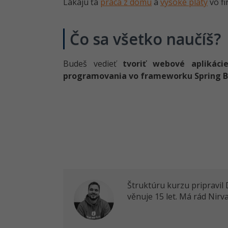
Lákajú ťa
práca z domu
a
vysoké platy
vo fi
Čo sa všetko naučíš?
Budeš vedieť
tvoriť webové aplikáci
programovania vo frameworku Spring 
Štruktúru kurzu pripravil
věnuje 15 let. Má rád Nir