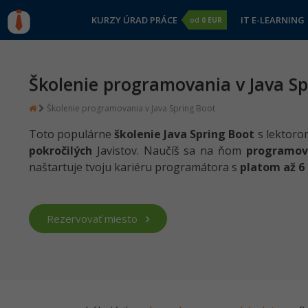
KURZY ÚRAD PRÁCE
IT E-LEARNING
od
0 EUR
Školenie programovania v Java Sp
Školenie programovania v Java Spring Boot
Toto populárne
školenie Java Spring Boot
s lektoro
pokročilých
Javistov. Naučíš sa na ňom
programov
naštartuje tvoju kariéru programátora s
platom až 6 
Rezervovať miesto