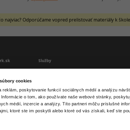
 čo najviac? Odporúčame vopred prelistovať materiály k škole
rk.sk
Služby
te
E-learning
Rekvalifikácie
 súbory cookies
stému
Školenia
 reklám, poskytovanie funkcií sociálnych médií a analýzu návšt
Pre firmy
 Informácie o tom, ako používate naše webové stránky, poskytu
ové podmienky
nych médií, inzercie a analýzy. Títo partneri môžu príslušné info
mi, ktoré ste im poskytli alebo ktoré od vás získali, keď ste pou