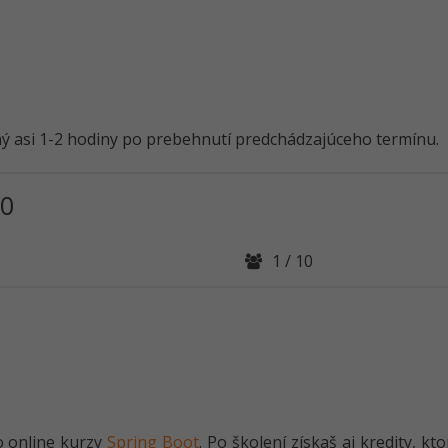
ný asi 1-2 hodiny po prebehnutí predchádzajúceho termínu.
30
1 / 10
o online kurzy
Spring Boot
. Po školení získaš aj kredity, k