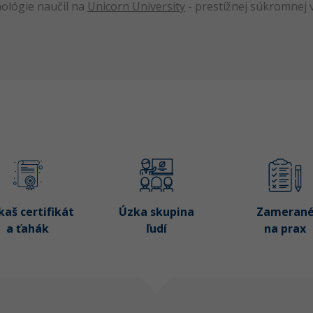
ológie naučil na
Unicorn University
- prestížnej súkromnej v
kaš certifikát
Úzka skupina
Zameran
a ťahák
ľudí
na prax