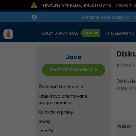
FINÁLNY VÝPREDAJ KREDITOV
na ITnetwork je
Hľadáme nové posily do ITne
KURZY ÚRAD PRÁCE
IT E-LEARNING
od
0 EUR
Disk
Java
Java
ZAČÍT KURZ ZADARMO
Diskusi
Základná konštrukcia
kúpy, sk
Objektovo orientované
programovanie
Kolekcie a prúdy
Swing
Názov
JavaFX