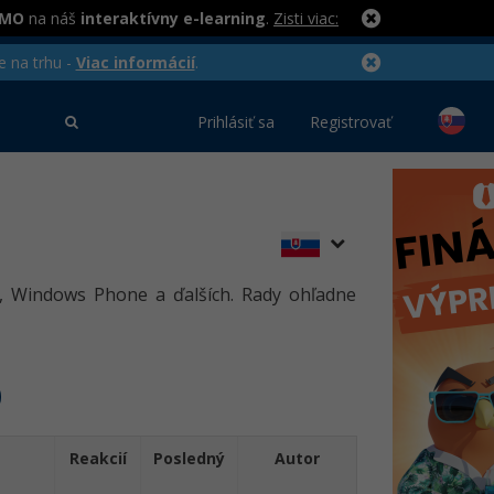
RMO
na náš
interaktívny e-learning
.
Zisti viac:
e na trhu -
Viac informácií
.
Prihlásiť sa
Registrovať
e, Windows Phone a ďalších. Rady ohľadne
Reakcií
Posledný
Autor