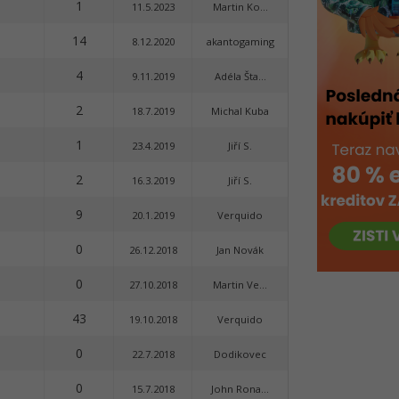
1
11.5.2023
Martin Ko...
14
8.12.2020
akantogaming
4
9.11.2019
Adéla Šta...
2
18.7.2019
Michal Kuba
1
23.4.2019
Jiří S.
2
16.3.2019
Jiří S.
9
20.1.2019
Verquido
0
26.12.2018
Jan Novák
0
27.10.2018
Martin Ve...
43
19.10.2018
Verquido
0
22.7.2018
Dodikovec
0
15.7.2018
John Rona...