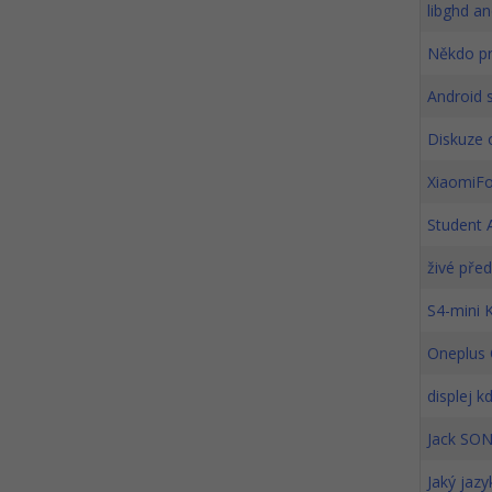
libghd a
Někdo pr
Android s
Diskuze
XiaomiFo
Student 
živé pře
S4-mini K
Oneplus 
displej k
Jack SON
Jaký jaz