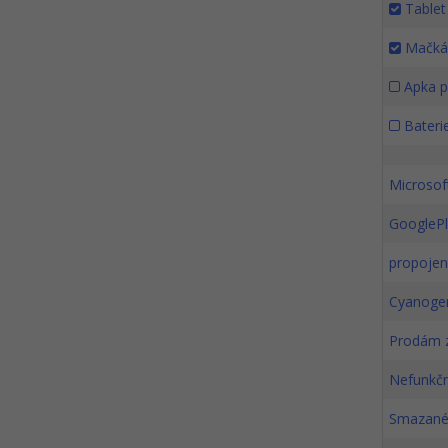
Tablet
Mačkán
Apka p
Baterie
Microsof
GooglePl
propojen
Cyanogen
Prodám 
Nefunkčn
Smazané