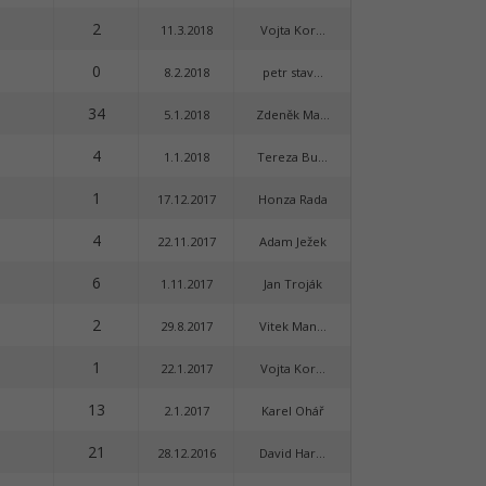
2
11.3.2018
Vojta Kor...
0
8.2.2018
petr stav...
34
5.1.2018
Zdeněk Ma...
4
1.1.2018
Tereza Bu...
1
17.12.2017
Honza Rada
4
22.11.2017
Adam Ježek
6
1.11.2017
Jan Troják
2
29.8.2017
Vitek Man...
1
22.1.2017
Vojta Kor...
13
2.1.2017
Karel Ohář
21
28.12.2016
David Har...