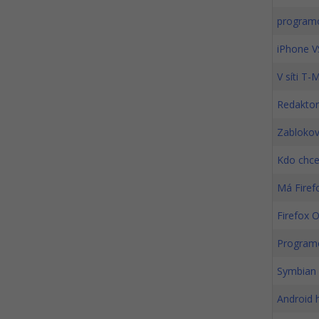
programo
iPhone V
V síti T-
Redaktor
Zablokov
Kdo chce
Má Firef
Firefox 
Programo
Symbian a
Android 