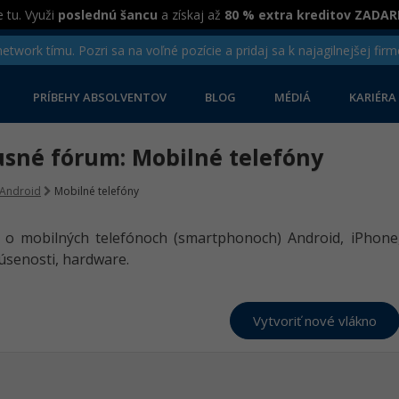
 tu. Využi
poslednú šancu
a získaj až
80 % extra kreditov ZADA
twork tímu. Pozri sa na voľné pozície a pridaj sa k najagilnejšej firm
PRÍBEHY ABSOLVENTOV
BLOG
MÉDIÁ
KARIÉRA
usné fórum: Mobilné telefóny
Android
Mobilné telefóny
a o mobilných telefónoch (smartphonoch) Android, iPhon
úsenosti, hardware.