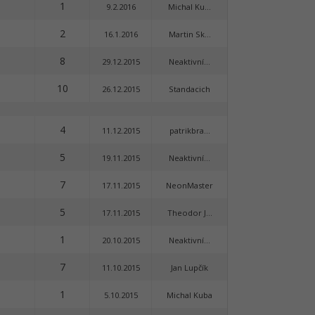
1
9.2.2016
Michal Ku...
2
16.1.2016
Martin Sk...
8
29.12.2015
Neaktivní...
10
26.12.2015
Standacich
4
11.12.2015
patrikbra...
5
19.11.2015
Neaktivní...
7
17.11.2015
NeonMaster
5
17.11.2015
Theodor J...
1
20.10.2015
Neaktivní...
7
11.10.2015
Jan Lupčík
1
5.10.2015
Michal Kuba