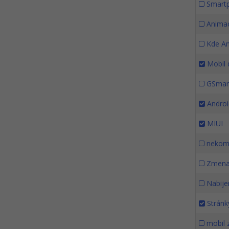
Smartp
Anima
Kde An
Mobil 
GSmart
Android
MIUI
nekomp
Zmena 
Nabije
Stránk
mobil 