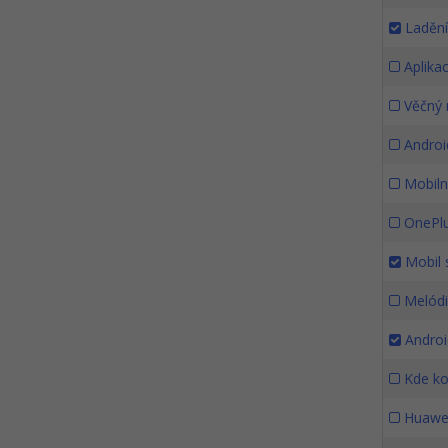
Laděn
Aplikac
Věčný 
Android
Mobilní
OnePlu
Mobil s
Melódi
Android
Kde kou
Huawei