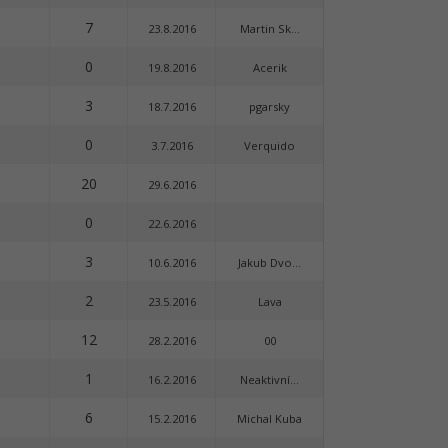
7
23.8.2016
Martin Sk...
0
19.8.2016
Acerik
3
18.7.2016
pgarsky
0
3.7.2016
Verquido
20
29.6.2016
0
22.6.2016
3
10.6.2016
Jakub Dvo...
2
23.5.2016
Lava
12
28.2.2016
00
1
16.2.2016
Neaktivní...
6
15.2.2016
Michal Kuba