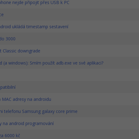
hone nejde připojit přes USB k PC
ce
droid ukládá timestamp sestavení
do 3000
 Classic downgrade
 (a windows): Smím použít adb.exe ve své aplikaci?
atibilní
MAC adresy na androidu
ni telefonu Samsung galaxy core prime
y na android programování
za 6000 kč