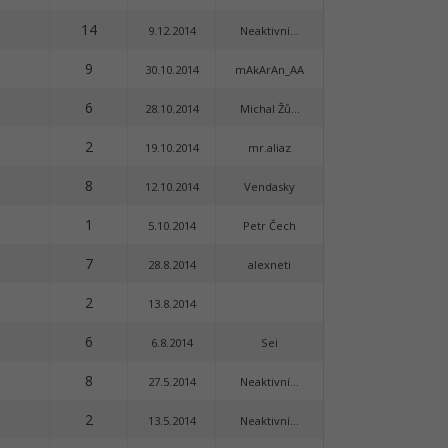
14
9.12.2014
Neaktivní...
9
30.10.2014
mAkArAn_AA
6
28.10.2014
Michal Žů...
2
19.10.2014
mr.aliaz
8
12.10.2014
Vendasky
1
5.10.2014
Petr Čech
7
28.8.2014
alexneti
2
13.8.2014
6
6.8.2014
Sei
8
27.5.2014
Neaktivní...
2
13.5.2014
Neaktivní...