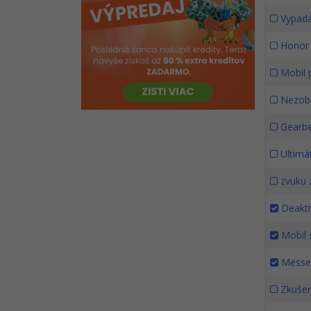
Minecraft Modding
Vypadá
Lego NXT
Online test znalostí Java
Honor
Moduly
Mobil p
Maven
Nezobr
Gearbe
Ultimát
zvuku 
Deakti
Mobil s
Messen
Zkušen