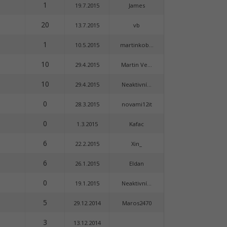
1
19.7.2015
James
20
13.7.2015
vb
1
10.5.2015
martinkob...
10
29.4.2015
Martin Ve...
10
29.4.2015
Neaktivní...
0
28.3.2015
novami12it
0
1.3.2015
Kafac
6
22.2.2015
Xin_
6
26.1.2015
Eldan
0
19.1.2015
Neaktivní...
5
29.12.2014
Maros2470
3
13.12.2014