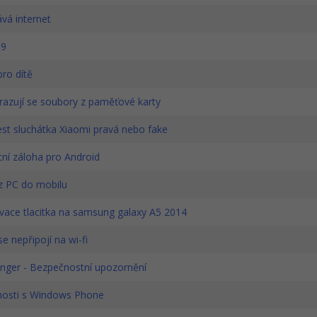
vá internet
 9
ro dítě
azují se soubory z paměťové karty
st sluchátka Xiaomi pravá nebo fake
ní záloha pro Android
z PC do mobilu
vace tlacitka na samsung galaxy A5 2014
e nepřipojí na wi-fi
ger - Bezpečnostní upozornění
osti s Windows Phone