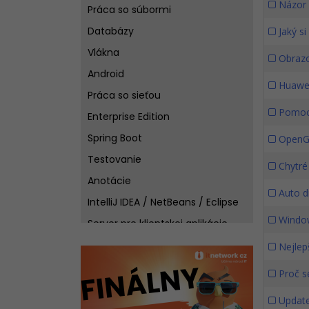
Názor 
Práca so súbormi
Databázy
Jaký s
Vlákna
Obrazo
Android
Huawei
Práca so sieťou
Pomoc
Enterprise Edition
Spring Boot
OpenG
Testovanie
Chytré
Anotácie
Auto d
IntelliJ IDEA / NetBeans / Eclipse
Window
Server pre klientskej aplikácie
JNI
Nejlepš
RMI
Proč se
Pre pokročilých
Update