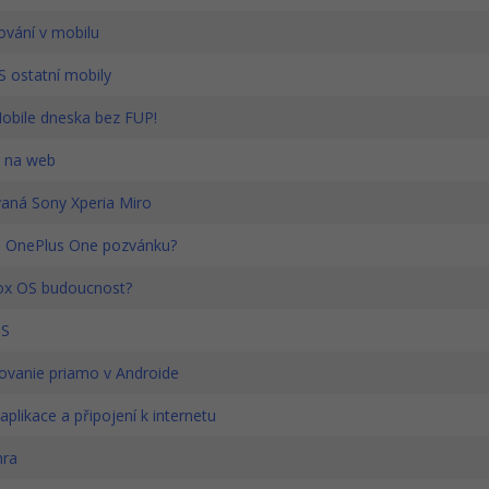
vání v mobilu
S ostatní mobily
Mobile dneska bez FUP!
 na web
aná Sony Xperia Miro
 OnePlus One pozvánku?
ox OS budoucnost?
OS
vanie priamo v Androide
plikace a připojení k internetu
hra