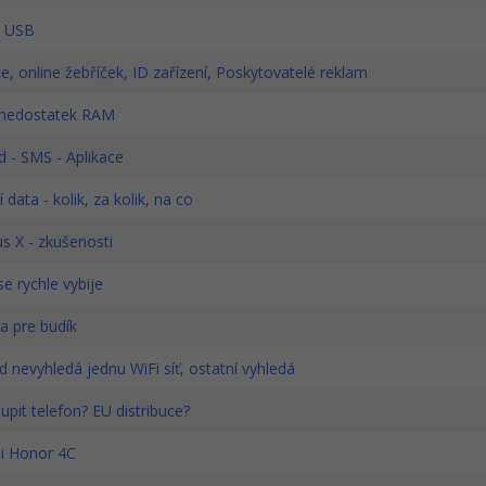
í USB
e, online žebříček, ID zařízení, Poskytovatelé reklam
nedostatek RAM
 - SMS - Aplikace
 data - kolik, za kolik, na co
s X - zkušenosti
e rychle vybije
a pre budík
 nevyhledá jednu WiFi síť, ostatní vyhledá
pit telefon? EU distribuce?
 Honor 4C