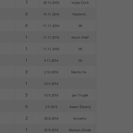
7
20.12.2016
Vojta Čech
0
19.11.2016
Vlastimil...
0
11.11.2016
00
1
11.11.2016
Karel Ohář
1
11.11.2016
00
1
9.11.2016
00
3
2.10.2016
Martin Sk...
1
22.9.2016
5
15.9.2016
Jan Troják
0
3.9.2016
Adam Šťastný
2
30.8.2016
knowho
1
25.8.2016
Markus Zimák