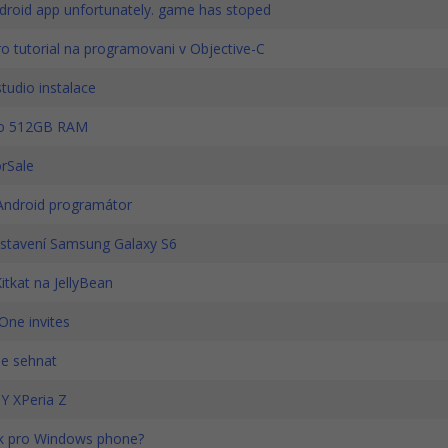
ndroid app unfortunately. game has stoped
o tutorial na programovani v Objective-C
tudio instalace
 o 512GB RAM
rSale
Android programátor
dstavení Samsung Galaxy S6
itkat na JellyBean
One invites
de sehnat
Y XPeria Z
yk pro Windows phone?