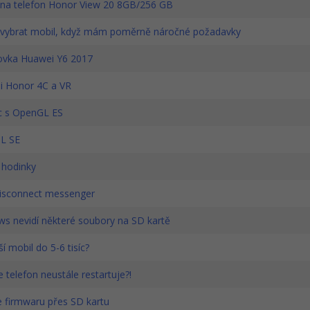
na telefon Honor View 20 8GB/256 GB
i vybrat mobil, když mám poměrně náročné požadavky
vka Huawei Y6 2017
 Honor 4C a VR
 s OpenGL ES
L SE
 hodinky
isconnect messenger
s nevidí některé soubory na SD kartě
í mobil do 5-6 tisíc?
 telefon neustále restartuje?!
 firmwaru přes SD kartu