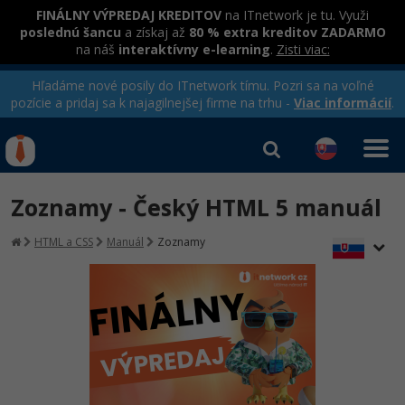
FINÁLNY VÝPREDAJ KREDITOV
na ITnetwork je tu. Využi
poslednú šancu
a získaj až
80 % extra kreditov ZADARMO
na náš
interaktívny e-learning
.
Zisti viac:
Hľadáme nové posily do ITnetwork tímu. Pozri sa na voľné
pozície a pridaj sa k najagilnejšej firme na trhu -
Viac informácií
.
Kurzy Úrad Práce
Od
0 EUR
Zoznamy - Český HTML 5 manuál
Prihlásiť sa
|
Registrovať
IT e-learning
Rekvalifikačné kurzy
HTML a CSS
Manuál
Zoznamy
hradené úradom práce
Kurzy programovania
Ako začať?
Kurzy e-commerce
-80%
Java
Testovanie softvéru
Kurzy dizajnu
-80%
-30%
-80%
C# .NET
Marketing
HTML/CSS