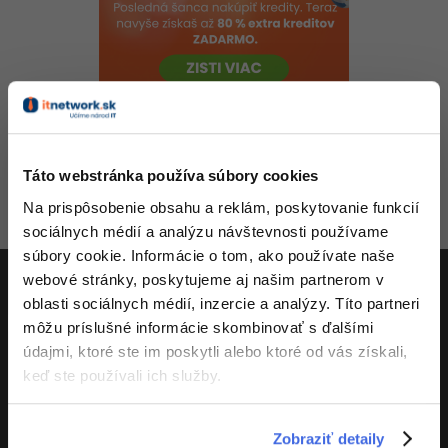
-80%
-80%
Python
WordPress
Photoshop
-80%
-30%
-80%
JavaScript
SEO
Adobe Illustrator
-80%
-30%
PHP
UX
Adobe Lightroom
-80%
-15%
C++
Business
Adobe XD
Táto webstránka používa súbory cookies
-80%
Na prispôsobenie obsahu a reklám, poskytovanie funkcií
-30%
-25%
Swift
Copywriting
Adobe InDesign
sociálnych médií a analýzu návštevnosti používame
Aktivity
-80%
-80%
súbory cookie. Informácie o tom, ako používate naše
Kotlin
MS Office
Adobe After Effects
webové stránky, poskytujeme aj našim partnerom v
-80%
oblasti sociálnych médií, inzercie a analýzy. Títo partneri
-80%
Céčko
Google Dokumenty
Blender
ITnetwork.sk
môžu príslušné informácie skombinovať s ďalšími
údajmi, ktoré ste im poskytli alebo ktoré od vás získali,
VB.NET
Time management
Inkscape
Učíme národ IT
keď ste používali ich služby.
-80%
SQL
O projekte
Fórum
Fotografovanie
Zobraziť detaily
-80%