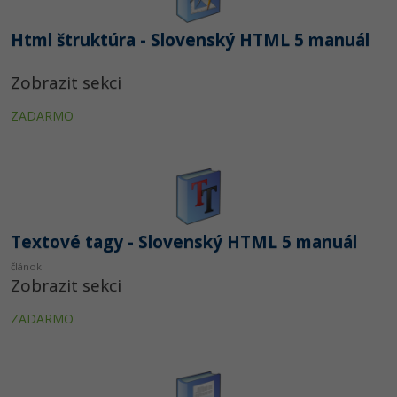
UML
Linux a UNIX
Video
-41%
Html štruktúra - Slovenský HTML 5 manuál
Algoritmy
Siete
Ostatné
-10%
Zobrazit sekci
Umelá inteligencia
Kybernetická bezpečnost
Fórum
ZADARMO
Pre deti
Elektronický podpis
Príbehy absolventov
Viac
Windows
Blog
Médiá
Fórum
Textové tagy - Slovenský HTML 5 manuál
Kariéra
článok
Zobrazit sekci
ZADARMO