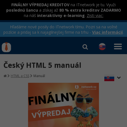
FINÁLNY VÝPREDAJ KREDITOV
na ITnetwork je tu. Využi
poslednú šancu
a získaj až
80 % extra kreditov ZADARMO
na náš
interaktívny e-learning
.
Zisti viac:
Hľadáme nové posily do ITnetwork tímu. Pozri sa na voľné
pozície a pridaj sa k najagilnejšej firme na trhu -
Viac informácií
.
Kurzy Úrad Práce
Od
0 EUR
Český HTML 5 manuál
Prihlásiť sa
|
Registrovať
IT e-learning
Rekvalifikačné kurzy
HTML a CSS
Manuál
hradené úradom práce
Kurzy programovania
Ako začať?
Kurzy e-commerce
-80%
Java
Testovanie softvéru
Kurzy dizajnu
-80%
-30%
-80%
C# .NET
Marketing
HTML/CSS