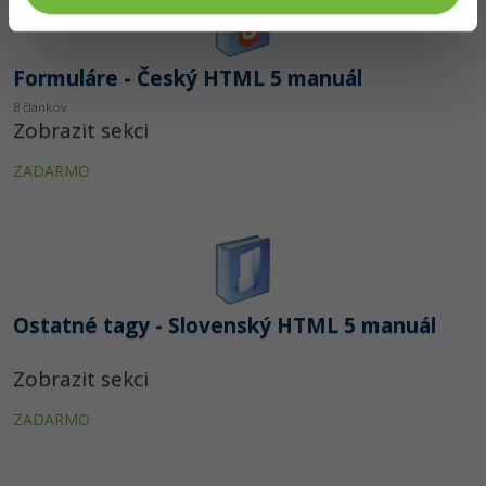
Formuláre - Český HTML 5 manuál
8 článkov
Zobrazit sekci
ZADARMO
Ostatné tagy - Slovenský HTML 5 manuál
Zobrazit sekci
ZADARMO