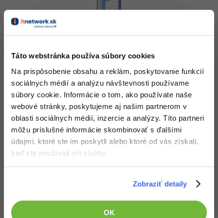
Zoznamy - Český HTML 5 manuál
Zobrazit sekci
Táto webstránka používa súbory cookies
Na prispôsobenie obsahu a reklám, poskytovanie funkcií
ZADARMO
sociálnych médií a analýzu návštevnosti používame
súbory cookie. Informácie o tom, ako používate naše
webové stránky, poskytujeme aj našim partnerom v
oblasti sociálnych médií, inzercie a analýzy. Títo partneri
môžu príslušné informácie skombinovať s ďalšími
Multimédiá - Český HTML 5 manuál
údajmi, ktoré ste im poskytli alebo ktoré od vás získali,
keď ste používali ich služby.
článok
Zobrazit sekci
ZADARMO
Zobraziť detaily
OK