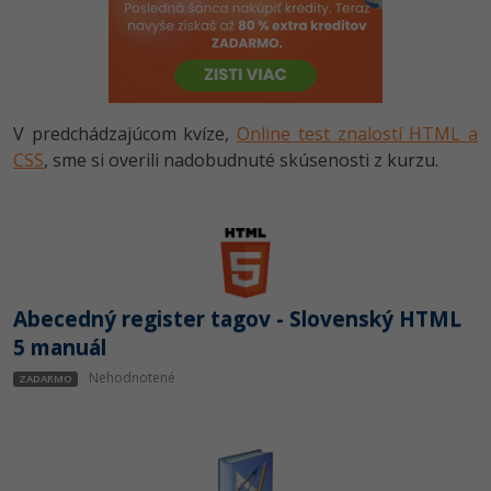
-80%
-80%
Python
WordPress
Photoshop
-80%
-30%
-80%
JavaScript
SEO
Adobe Illustrator
-80%
-30%
PHP
V predchádzajúcom kvíze,
Online test znalostí HTML a
UX
Adobe Lightroom
CSS
, sme si overili nadobudnuté skúsenosti z kurzu.
-80%
-15%
C++
Business
Adobe XD
-80%
-30%
-25%
Swift
Copywriting
Adobe InDesign
-80%
-80%
Kotlin
MS Office
Adobe After Effects
Abecedný register tagov - Slovenský HTML
-80%
-80%
Céčko
Google Dokumenty
5 manuál
Blender
Nehodnotené
ZADARMO
VB.NET
Time management
Inkscape
-80%
SQL
Fórum
Fotografovanie
-80%