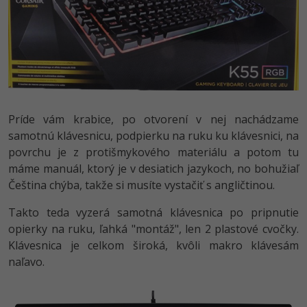
UML
Linux a UNIX
Video
-41%
Algoritmy
Siete
Ostatné
-10%
Umelá inteligencia
Kybernetická bezpečnost
Fórum
Pre deti
Elektronický podpis
Príde vám krabice, po otvorení v nej nachádzame
Viac
Windows
samotnú klávesnicu, podpierku na ruku ku klávesnici, na
povrchu je z protišmykového materiálu a potom tu
Fórum
máme manuál, ktorý je v desiatich jazykoch, no bohužiaľ
Čeština chýba, takže si musíte vystačiť s angličtinou.
Takto teda vyzerá samotná klávesnica po pripnutie
opierky na ruku, ľahká "montáž", len 2 plastové cvočky.
Klávesnica je celkom široká, kvôli makro klávesám
naľavo.