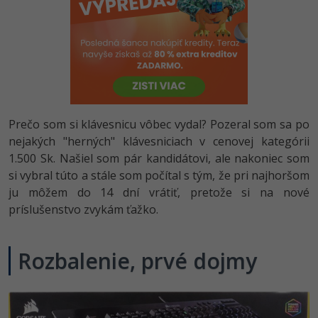
-80%
-80%
Python
WordPress
Photoshop
-80%
-30%
-80%
JavaScript
SEO
Adobe Illustrator
-80%
-30%
PHP
UX
Adobe Lightroom
-80%
-15%
C++
Business
Prečo som si klávesnicu vôbec vydal? Pozeral som sa po
Adobe XD
nejakých "herných" klávesniciach v cenovej kategórii
-80%
-30%
-25%
Swift
Copywriting
1.500 Sk. Našiel som pár kandidátovi, ale nakoniec som
Adobe InDesign
si vybral túto a stále som počítal s tým, že pri najhoršom
-80%
-80%
Kotlin
MS Office
Adobe After Effects
ju môžem do 14 dní vrátiť, pretože si na nové
príslušenstvo zvykám ťažko.
-80%
-80%
Céčko
Google Dokumenty
Blender
VB.NET
Rozbalenie, prvé dojmy
Time management
Inkscape
-80%
SQL
Fórum
Fotografovanie
-80%