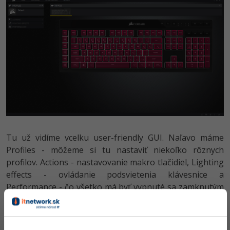
Tu už vidíme vcelku user-friendly GUI. Naľavo máme
Profiles - môžeme si tu nastaviť niekoľko rôznych
profilov. Actions - nastavovanie makro tlačidiel, Lighting
effects - ovládanie podsvietenia klávesnice a
Performance - čo všetko má byť vypnuté sa zamknutým
win tlačidlom. Najviac z vás bude zrejme zaujímať
podsvietenia. Takže si môžeme vybrať medzi statickou
farbou, dúhovým cyklom, zľava doprava, sprava doľava,