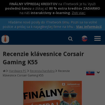
FINÁLNY VÝPREDAJ KREDITOV
na ITnetwork je tu. Využi
poslednú šancu
a získaj až
80 % extra kreditov ZADARMO
na náš
interaktívny e-learning
.
Zisti viac:
Hľadáme nové posily do ITnetwork tímu. Pozri sa na voľné
pozície a pridaj sa k najagilnejšej firme na trhu -
Viac informácií
.
Kurzy Úrad Práce
Od
0 EUR
Recenzie klávesnice Corsair
Prihlásiť sa
|
Registrovať
IT e-learning
Rekvalifikačné kurzy
Gaming K55
hradené úradom práce
Príbehy absolventov
Kurzy programovania
Hardware PC
Recenzia hardvéru
Recenzie
klávesnice Corsair Gaming K55
Blog
Ako začať?
Kurzy e-commerce
Médiá
-80%
Java
Testovanie softvéru
Kurzy dizajnu
Kariéra
-80%
-30%
-80%
C# .NET
Marketing
HTML/CSS