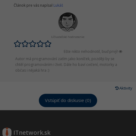
Článok pre vás napísal
Lukáš
Užívateľské hodnotenie:
Ešte nikto nehodnotil, buď prvý!
Autor má programování zatím jako koníček, později by se
chtěl programováním i živit. Dále ho baví cvičení, motorky a
občas i nějaká hra :)
Aktivity
Vstúpiť do diskusie (0)
ITnetwork.sk