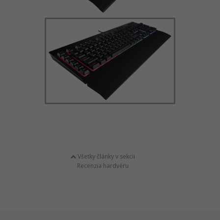
Všetky články v sekcii
Recenzia hardvéru