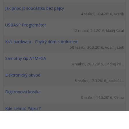
Jak připojit součástku bez pájky
4 reakcií, 10.4.2016, Acerik
USBASP Programátor
12 reakcií, 2.4.2016, Matěj Kutal
Král hardwaru - Chytrý dům s Arduinem
58 reakcií, 30.3.2016, Adam Ježek
Samotný čip ATMEGA
4 reakcií, 26.3.2016, Ondřej Po...
Elektronický obvod
5 reakcií, 17.3.2016, Jakub Šil...
Digitronová kostka
0 reakcií, 14.3.2016, Kléma
Kde sehnat Pájku ?
6 reakcií, 7.3.2016, Ondřej Po...
IR LED diody a rezistor