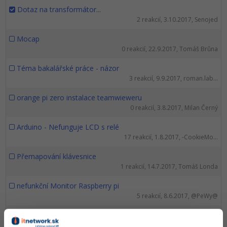
Dotaz na transformátor...
2 reakcií, 3.10.2017, Senojed
Mocap
0 reakcií, 22.9.2017, Tomáš Brůna
Téma bakalářské práce - názor
3 reakcií, 9.9.2017, roman.lab...
orange pi zero instalace teamwieweru
0 reakcií, 3.8.2017, Milan Černý
Arduino - Nefunguje LCD s relé
17 reakcií, 1.8.2017, -CookieMo...
Přemapování klávesnice
1 reakcií, 14.7.2017, Tomáš Londa
nefunkční Monitor Raspberry pi
5 reakcií, 8.6.2017, @PeWy@
Obvod na Ohmův zákon a Kirchhoffovy zakony
7 reakcií, 7.6.2017, Vít Pergler