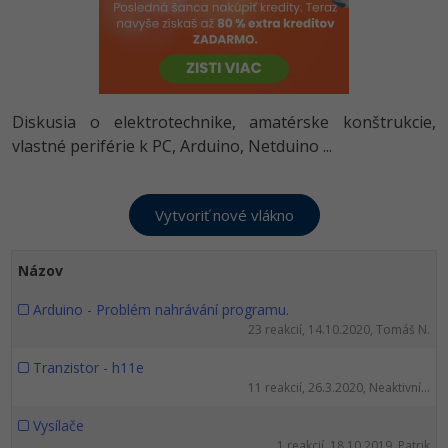
-80%
-80%
Python
WordPress
Photoshop
-80%
-30%
-80%
JavaScript
SEO
Adobe Illustrator
-80%
-30%
PHP
Diskusia o elektrotechnike, amatérske konštrukcie,
UX
Adobe Lightroom
vlastné periférie k PC, Arduino, Netduino ...
-80%
-15%
C++
Business
Adobe XD
-80%
-30%
-25%
Swift
Copywriting
Adobe InDesign
-80%
-80%
Kotlin
MS Office
Adobe After Effects
Názov
-80%
-80%
Céčko
Arduino - Problém nahrávání programu.
Google Dokumenty
Blender
23 reakcií, 14.10.2020, Tomáš N.
VB.NET
Time management
Inkscape
Tranzistor - h11e
11 reakcií, 26.3.2020, Neaktivní...
-80%
SQL
Fórum
Fotografovanie
Vysílače
-80%
1 reakcií, 18.10.2019, Patrik