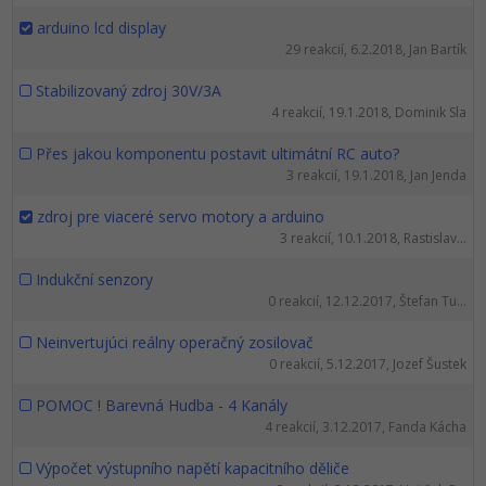
arduino lcd display
29 reakcií, 6.2.2018, Jan Bartík
Stabilizovaný zdroj 30V/3A
4 reakcií, 19.1.2018, Dominik Sla
Přes jakou komponentu postavit ultimátní RC auto?
3 reakcií, 19.1.2018, Jan Jenda
zdroj pre viaceré servo motory a arduino
3 reakcií, 10.1.2018, Rastislav...
Indukční senzory
0 reakcií, 12.12.2017, Štefan Tu...
Neinvertujúci reálny operačný zosilovač
0 reakcií, 5.12.2017, Jozef Šustek
POMOC ! Barevná Hudba - 4 Kanály
4 reakcií, 3.12.2017, Fanda Kácha
Výpočet výstupního napětí kapacitního děliče