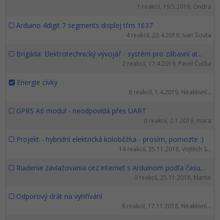
1 reakcií, 19.5.2019, Ondra
Arduino 4digit 7 segments displej třm 1637
4 reakcií, 22.4.2019, Ivan Šouta
Brigáda: Elektrotechnický vývojář - systém pro zábavní at...
2 reakcií, 17.4.2019, Pavel Čučka
Energie cívky
8 reakcií, 1.4.2019, Neaktivní...
GPRS A6 modul - neodpovídá přes UART
0 reakcií, 2.1.2019, mara
Projekt - hybridní elektrická koloběžka - prosím, pomozte :)
14 reakcií, 25.11.2018, Vojtěch S...
Riadenie zavlažovania cez internet s Arduinom podľa času,...
0 reakcií, 25.11.2018, Martin
Odporový drát na vyhřívání
8 reakcií, 17.11.2018, Neaktivní...