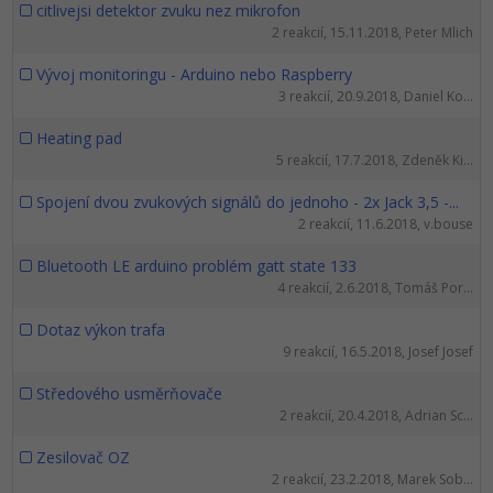
citlivejsi detektor zvuku nez mikrofon
2 reakcií, 15.11.2018, Peter Mlich
Vývoj monitoringu - Arduino nebo Raspberry
3 reakcií, 20.9.2018, Daniel Ko...
Heating pad
5 reakcií, 17.7.2018, Zdeněk Ki...
Spojení dvou zvukových signálů do jednoho - 2x Jack 3,5 -...
2 reakcií, 11.6.2018, v.bouse
Bluetooth LE arduino problém gatt state 133
4 reakcií, 2.6.2018, Tomáš Por...
Dotaz výkon trafa
9 reakcií, 16.5.2018, Josef Josef
Středového usměrňovače
2 reakcií, 20.4.2018, Adrian Sc...
Zesilovač OZ
2 reakcií, 23.2.2018, Marek Sob...