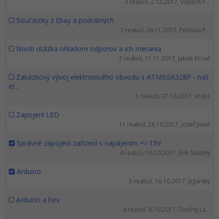
3 reakcií, 2.12.2017, Vojtěch P...
Součástky z Ebay a podobných
7 reakcií, 26.11.2017, Pontiaq P...
Noob otázka ohladom odporov a ich merania
2 reakcií, 11.11.2017, Jakub Krowl
Zakázkový vývoj elektronicého obvodu s ATMEGA328P - naš
el...
1 reakcií, 27.10.2017, Vratis
Zapojení LED
11 reakcií, 26.10.2017, Josef Josef
Správné zapojení zařízení s napájením +/-15V
4 reakcií, 16.10.2017, Erik Šťastný
Arduino
5 reakcií, 16.10.2017, pgarsky
Arduino a hex
4 reakcií, 8.10.2017, Ondřej La...