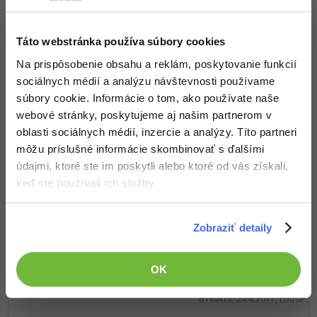
těles
1 reakcií, 27.5.2017, Pavel
Táto webstránka používa súbory cookies
Na prispôsobenie obsahu a reklám, poskytovanie funkcií
LED Blikač
sociálnych médií a analýzu návštevnosti používame
3 reakcií, 11.5.2017, Ján Opal
súbory cookie. Informácie o tom, ako používate naše
webové stránky, poskytujeme aj našim partnerom v
Arduino Nano napájené akumulátorem
oblasti sociálnych médií, inzercie a analýzy. Títo partneri
6 reakcií, 4.5.2017, Pavel Šrytr
môžu príslušné informácie skombinovať s ďalšími
"Chytré" prostředí pro arduino
údajmi, ktoré ste im poskytli alebo ktoré od vás získali,
7 reakcií, 3.5.2017, Pavel Šrytr
keď ste používali ich služby.
Nejasnosti ohladom zapojenia
1 reakcií, 1.5.2017, ra3sk
Zobraziť detaily
Blikačka - vysvětlení funkčnosti
11 reakcií, 25.4.2017, krepsy3
OK
Výběr akční kamery na léto
6 reakcií, 24.4.2017, Loose