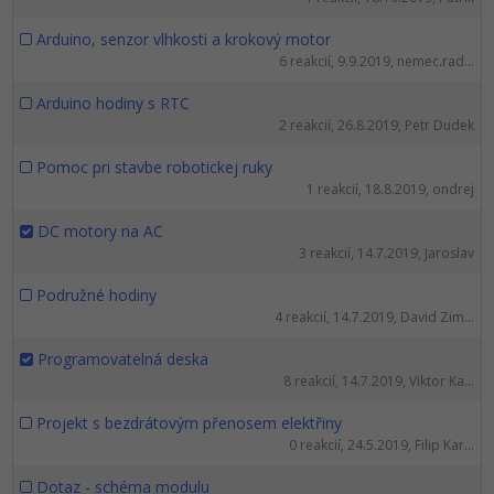
UML
Linux a UNIX
Video
Arduino, senzor vlhkosti a krokový motor
-41%
Algoritmy
Siete
Ostatné
6 reakcií, 9.9.2019, nemec.rad...
-10%
Arduino hodiny s RTC
Umelá inteligencia
Kybernetická bezpečnost
Fórum
2 reakcií, 26.8.2019, Petr Dudek
Pre deti
Elektronický podpis
Pomoc pri stavbe robotickej ruky
1 reakcií, 18.8.2019, ondrej
Viac
Windows
DC motory na AC
3 reakcií, 14.7.2019, Jaroslav
Fórum
Podružné hodiny
4 reakcií, 14.7.2019, David Zim...
Programovatelná deska
8 reakcií, 14.7.2019, Viktor Ka...
Projekt s bezdrátovým přenosem elektřiny
0 reakcií, 24.5.2019, Filip Kar...
Dotaz - schéma modulu